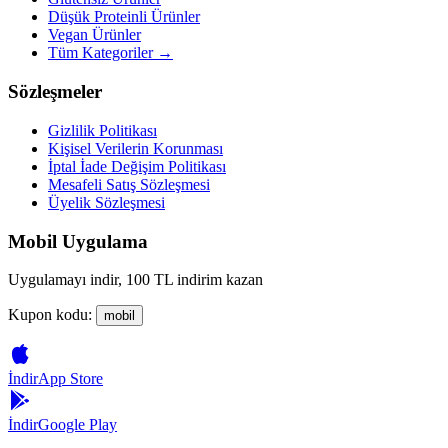
Düşük Proteinli Ürünler
Vegan Ürünler
Tüm Kategoriler →
Sözleşmeler
Gizlilik Politikası
Kişisel Verilerin Korunması
İptal İade Değişim Politikası
Mesafeli Satış Sözleşmesi
Üyelik Sözleşmesi
Mobil Uygulama
Uygulamayı indir, 100 TL indirim kazan
Kupon kodu:
mobil
İndir
App Store
İndir
Google Play