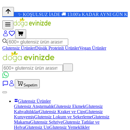
✨ KOŞULSUZ İADE 🚚 13:00'a KADAR AYNI GÜN KARGO 🎉 
Glutensiz Ürünler
Düşük Proteinli Ürünler
Vegan Ürünler
Sepetim
Glutensiz Ürünler
Glutensiz Atıştırmalık
Glutensiz Ekmek
Glutensiz
Kahvaltılıklar
Glutensiz Kraker ve Cips
Glutensiz
Kuruyemiş
Glutensiz Lokum ve Şekerleme
Glutensiz
Makarna
Glutensiz Şehriye
Glutensiz Tatlılar ve
Helva
Glutensiz Un
Glutensiz Yemeklikler