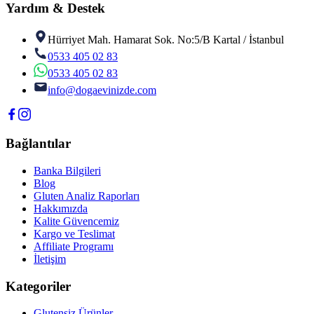
Yardım & Destek
Hürriyet Mah. Hamarat Sok. No:5/B Kartal / İstanbul
0533 405 02 83
0533 405 02 83
info@dogaevinizde.com
Bağlantılar
Banka Bilgileri
Blog
Gluten Analiz Raporları
Hakkımızda
Kalite Güvencemiz
Kargo ve Teslimat
Affiliate Programı
İletişim
Kategoriler
Glutensiz Ürünler