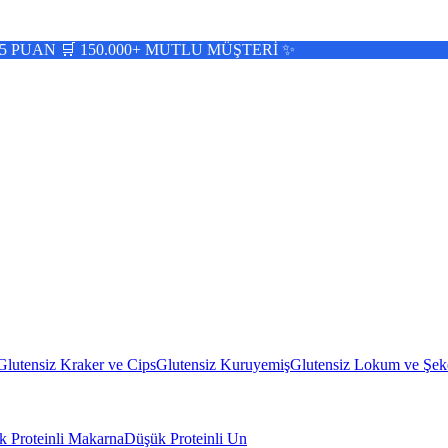
150.000+ MUTLU MÜŞTERİ ✨
Glutensiz Kraker ve Cips
Glutensiz Kuruyemiş
Glutensiz Lokum ve Şek
 Proteinli Makarna
Düşük Proteinli Un