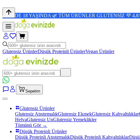
 YAŞINDA 🌿 TÜM ÜRÜNLER GLUTENSİZ 💜 4,8/5 PUAN 🛒 
Glutensiz Ürünler
Düşük Proteinli Ürünler
Vegan Ürünler
Sepetim
Glutensiz Ürünler
Glutensiz Atıştırmalık
Glutensiz Ekmek
Glutensiz Kahvaltılıklar
Helva
Glutensiz Un
Glutensiz Yemeklikler
Tümünü Gör →
Düşük Proteinli Ürünler
Düşük Proteinli Atıştırmalık
Düşük Proteinli Kahvaltılıklar
Düşük