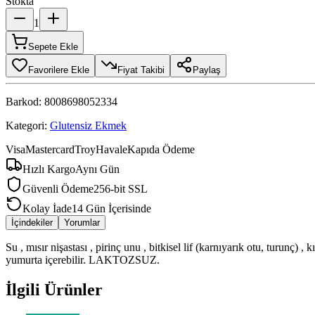
Stokta
1
Sepete Ekle
Favorilere Ekle
Fiyat Takibi
Paylaş
Barkod:
8008698052334
Kategori:
Glutensiz Ekmek
Visa
Mastercard
Troy
Havale
Kapıda Ödeme
Hızlı Kargo
Aynı Gün
Güvenli Ödeme
256-bit SSL
Kolay İade
14 Gün İçerisinde
İçindekiler
Yorumlar
Su , mısır nişastası , pirinç unu , bitkisel lif (karnıyarık otu, turunç) , 
yumurta içerebilir. LAKTOZSUZ.
İlgili Ürünler