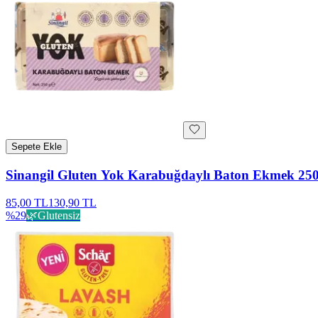
Sepete Ekle
Sinangil Gluten Yok Karabuğdaylı Baton Ekmek 250
85,00 TL
130,90 TL
%
29
🌿
Glutensiz