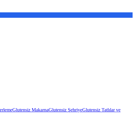
erleme
Glutensiz Makarna
Glutensiz Şehriye
Glutensiz Tatlılar ve