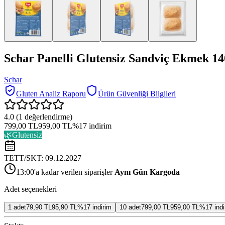
Schar Panelli Glutensiz Sandviç Ekmek 14
Schar
Gluten Analiz Raporu
Ürün Güvenliği Bilgileri
4.0
(
1
değerlendirme)
799,00 TL
959,00 TL
%
17
indirim
🌿
Glutensiz
TETT/SKT:
09.12.2027
13:00'a kadar verilen siparişler
Aynı Gün Kargoda
Adet seçenekleri
1
adet
79,90 TL
95,90 TL
%
17
indirim
10
adet
799,00 TL
959,00 TL
%
17
indi