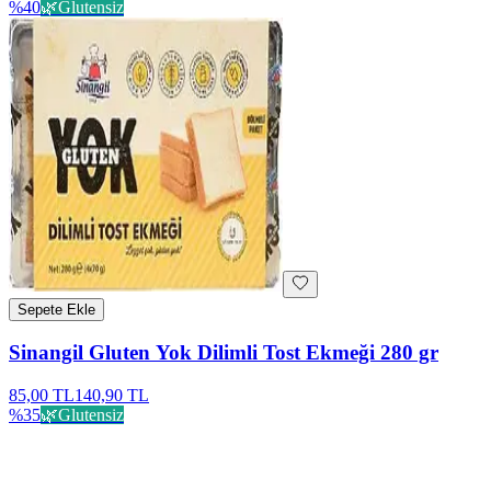
%
40
🌿
Glutensiz
Sepete Ekle
Sinangil Gluten Yok Dilimli Tost Ekmeği 280 gr
85,00 TL
140,90 TL
%
35
🌿
Glutensiz