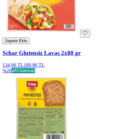
Sepete Ekle
Schar Glutensiz Lavaş 2x80 gr
134,90 TL
189,90 TL
%
20
🌿
Glutensiz