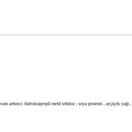
kıvam arttırıcı: hidroksipropil metil selüloz ; soya proteini , ayçiçek yağı 