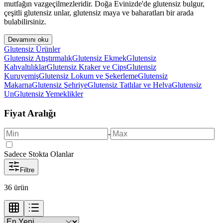
mutfağın vazgeçilmezleridir. Doğa Evinizde'de glutensiz bulgur,
çeşitli glutensiz unlar, glutensiz maya ve baharatları bir arada
bulabilirsiniz.
Devamını oku
Glutensiz Ürünler
Glutensiz Atıştırmalık
Glutensiz Ekmek
Glutensiz
Kahvaltılıklar
Glutensiz Kraker ve Cips
Glutensiz
Kuruyemiş
Glutensiz Lokum ve Şekerleme
Glutensiz
Makarna
Glutensiz Şehriye
Glutensiz Tatlılar ve Helva
Glutensiz
Un
Glutensiz Yemeklikler
Fiyat Aralığı
-
Sadece Stokta Olanlar
Filtre
36
ürün