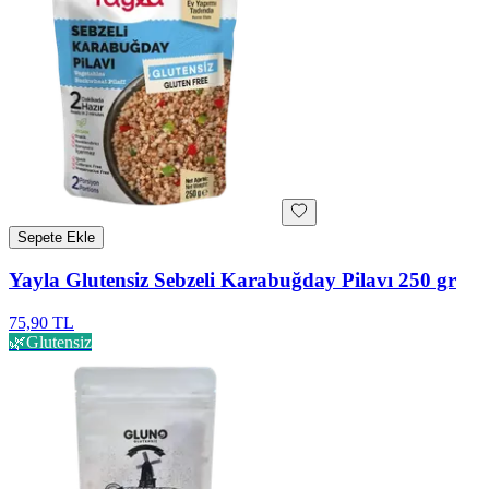
Sepete Ekle
Yayla Glutensiz Sebzeli Karabuğday Pilavı 250 gr
75,90 TL
🌿
Glutensiz