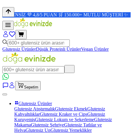
 4,8/5 PUAN 🛒 150.000+ MUTLU MÜŞTERİ ✨
Glutensiz Ürünler
Düşük Proteinli Ürünler
Vegan Ürünler
Sepetim
Glutensiz Ürünler
Glutensiz Atıştırmalık
Glutensiz Ekmek
Glutensiz
Kahvaltılıklar
Glutensiz Kraker ve Cips
Glutensiz
Kuruyemiş
Glutensiz Lokum ve Şekerleme
Glutensiz
Makarna
Glutensiz Şehriye
Glutensiz Tatlılar ve
Helva
Glutensiz Un
Glutensiz Yemeklikler