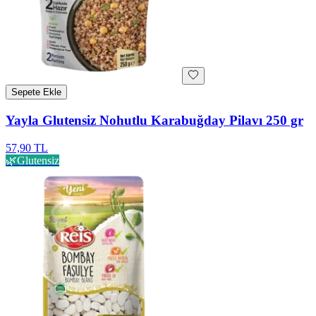
Sepete Ekle
Yayla Glutensiz Nohutlu Karabuğday Pilavı 250 gr
57,90 TL
🌿
Glutensiz