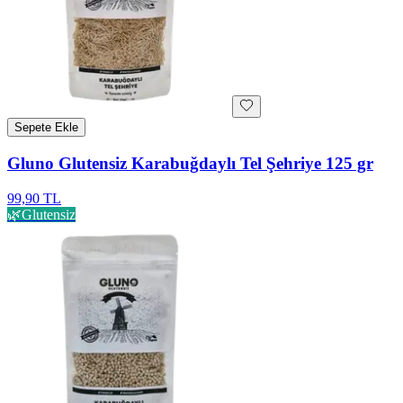
Sepete Ekle
Gluno Glutensiz Karabuğdaylı Tel Şehriye 125 gr
99,90 TL
🌿
Glutensiz