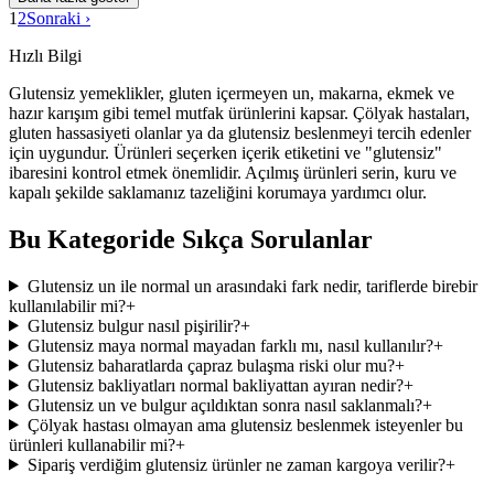
1
2
Sonraki ›
Hızlı Bilgi
Glutensiz yemeklikler, gluten içermeyen un, makarna, ekmek ve
hazır karışım gibi temel mutfak ürünlerini kapsar. Çölyak hastaları,
gluten hassasiyeti olanlar ya da glutensiz beslenmeyi tercih edenler
için uygundur. Ürünleri seçerken içerik etiketini ve "glutensiz"
ibaresini kontrol etmek önemlidir. Açılmış ürünleri serin, kuru ve
kapalı şekilde saklamanız tazeliğini korumaya yardımcı olur.
Bu Kategoride Sıkça Sorulanlar
Glutensiz un ile normal un arasındaki fark nedir, tariflerde birebir
kullanılabilir mi?
+
Glutensiz bulgur nasıl pişirilir?
+
Glutensiz maya normal mayadan farklı mı, nasıl kullanılır?
+
Glutensiz baharatlarda çapraz bulaşma riski olur mu?
+
Glutensiz bakliyatları normal bakliyattan ayıran nedir?
+
Glutensiz un ve bulgur açıldıktan sonra nasıl saklanmalı?
+
Çölyak hastası olmayan ama glutensiz beslenmek isteyenler bu
ürünleri kullanabilir mi?
+
Sipariş verdiğim glutensiz ürünler ne zaman kargoya verilir?
+