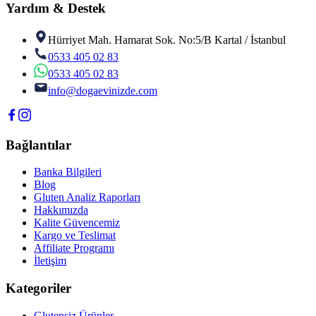
Yardım & Destek
Hürriyet Mah. Hamarat Sok. No:5/B Kartal / İstanbul
0533 405 02 83
0533 405 02 83
info@dogaevinizde.com
Bağlantılar
Banka Bilgileri
Blog
Gluten Analiz Raporları
Hakkımızda
Kalite Güvencemiz
Kargo ve Teslimat
Affiliate Programı
İletişim
Kategoriler
Glutensiz Ürünler