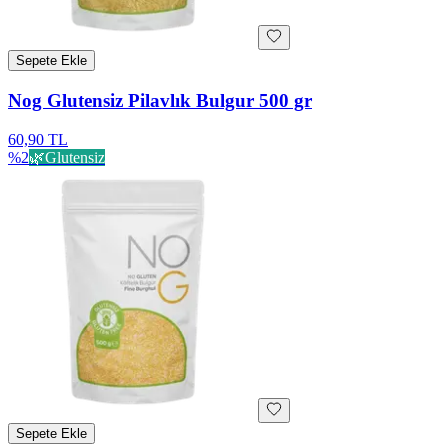
Sepete Ekle
Nog Glutensiz Pilavlık Bulgur 500 gr
60,90 TL
%
2
🌿
Glutensiz
Sepete Ekle