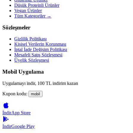
Düşük Proteinli Ürünler
Vegan Ürünler
Tüm Kategoriler →
Sözleşmeler
Gizlilik Politikası
Kişisel Verilerin Korunması
İptal İade Değişim Politikası
Mesafeli Satış Sözleşmesi
Üyelik Sözleşmesi
Mobil Uygulama
Uygulamayı indir, 100 TL indirim kazan
Kupon kodu:
mobil
İndir
App Store
İndir
Google Play