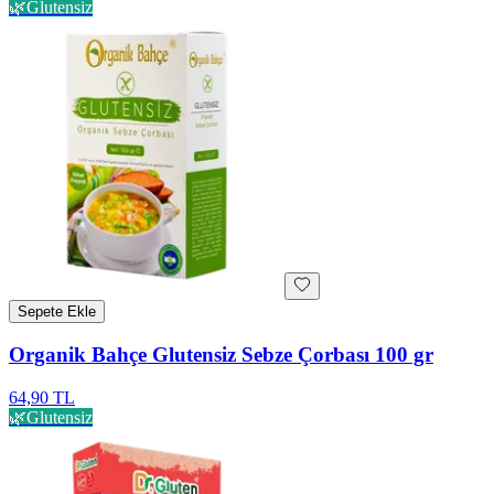
🌿
Glutensiz
Sepete Ekle
Organik Bahçe Glutensiz Sebze Çorbası 100 gr
64,90 TL
🌿
Glutensiz