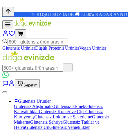
✨ KOŞULSUZ İADE 🚚 13:00'a KADAR AYNI GÜN KAR
Glutensiz Ürünler
Düşük Proteinli Ürünler
Vegan Ürünler
Sepetim
Glutensiz Ürünler
Glutensiz Atıştırmalık
Glutensiz Ekmek
Glutensiz
Kahvaltılıklar
Glutensiz Kraker ve Cips
Glutensiz
Kuruyemiş
Glutensiz Lokum ve Şekerleme
Glutensiz
Makarna
Glutensiz Şehriye
Glutensiz Tatlılar ve
Helva
Glutensiz Un
Glutensiz Yemeklikler