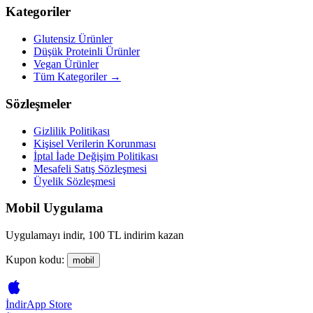
Kategoriler
Glutensiz Ürünler
Düşük Proteinli Ürünler
Vegan Ürünler
Tüm Kategoriler →
Sözleşmeler
Gizlilik Politikası
Kişisel Verilerin Korunması
İptal İade Değişim Politikası
Mesafeli Satış Sözleşmesi
Üyelik Sözleşmesi
Mobil Uygulama
Uygulamayı indir, 100 TL indirim kazan
Kupon kodu:
mobil
İndir
App Store