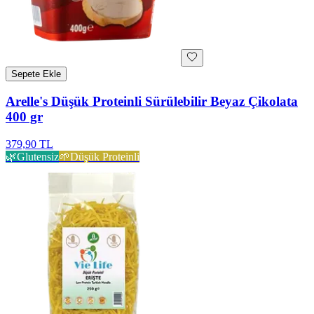
Sepete Ekle
Arelle's Düşük Proteinli Sürülebilir Beyaz Çikolata
400 gr
379,90 TL
🌿
Glutensiz
🌱
Düşük Proteinli