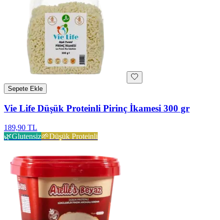
Sepete Ekle
Vie Life Düşük Proteinli Pirinç İkamesi 300 gr
189,90 TL
🌿
Glutensiz
🌱
Düşük Proteinli