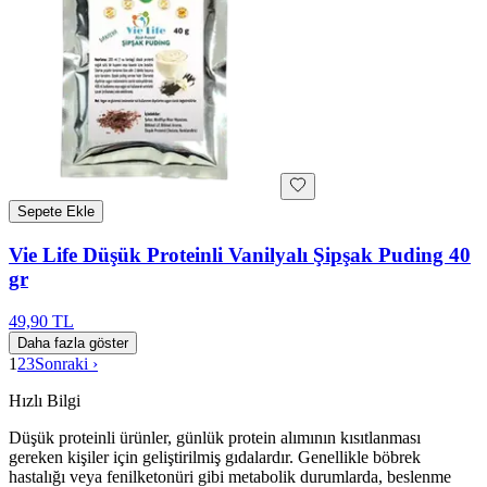
Sepete Ekle
Vie Life Düşük Proteinli Vanilyalı Şipşak Puding 40
gr
49,90 TL
Daha fazla göster
1
2
3
Sonraki ›
Hızlı Bilgi
Düşük proteinli ürünler, günlük protein alımının kısıtlanması
gereken kişiler için geliştirilmiş gıdalardır. Genellikle böbrek
hastalığı veya fenilketonüri gibi metabolik durumlarda, beslenme