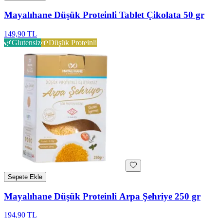
Mayalıhane Düşük Proteinli Tablet Çikolata 50 gr
149,90 TL
🌿
Glutensiz
🌱
Düşük Proteinli
Sepete Ekle
Mayalıhane Düşük Proteinli Arpa Şehriye 250 gr
194,90 TL