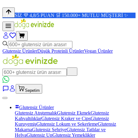
 4,8/5 PUAN 🛒 150.000+ MUTLU MÜŞTERİ ✨
Glutensiz Ürünler
Düşük Proteinli Ürünler
Vegan Ürünler
Sepetim
Glutensiz Ürünler
Glutensiz Atıştırmalık
Glutensiz Ekmek
Glutensiz
Kahvaltılıklar
Glutensiz Kraker ve Cips
Glutensiz
Kuruyemiş
Glutensiz Lokum ve Şekerleme
Glutensiz
Makarna
Glutensiz Şehriye
Glutensiz Tatlılar ve
Helva
Glutensiz Un
Glutensiz Yemeklikler