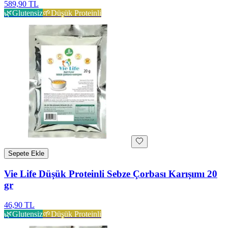
589,90 TL
🌿
Glutensiz
🌱
Düşük Proteinli
Sepete Ekle
Vie Life Düşük Proteinli Sebze Çorbası Karışımı 20
gr
46,90 TL
🌿
Glutensiz
🌱
Düşük Proteinli