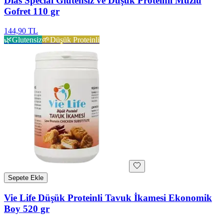
Dias Special Glutensiz ve Düşük Proteinli Muzlu
Gofret 110 gr
144,90 TL
🌿
Glutensiz
🌱
Düşük Proteinli
Sepete Ekle
Vie Life Düşük Proteinli Tavuk İkamesi Ekonomik
Boy 520 gr