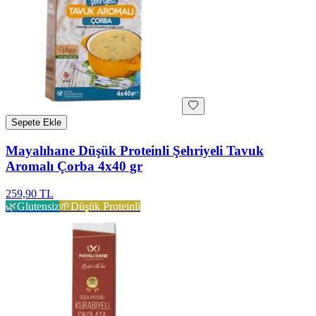
Sepete Ekle
Mayalıhane Düşük Proteinli Şehriyeli Tavuk
Aromalı Çorba 4x40 gr
259,90 TL
🌿
Glutensiz
🌱
Düşük Proteinli