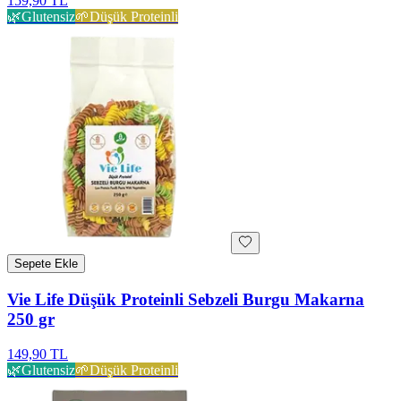
159,90 TL
🌿
Glutensiz
🌱
Düşük Proteinli
Sepete Ekle
Vie Life Düşük Proteinli Sebzeli Burgu Makarna
250 gr
149,90 TL
🌿
Glutensiz
🌱
Düşük Proteinli