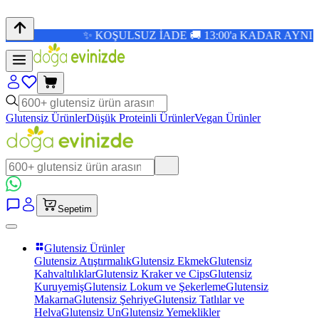
✨ KOŞULSUZ İADE 🚚 13:00'a KADAR AYNI GÜN KA
Glutensiz Ürünler
Düşük Proteinli Ürünler
Vegan Ürünler
Sepetim
Glutensiz Ürünler
Glutensiz Atıştırmalık
Glutensiz Ekmek
Glutensiz
Kahvaltılıklar
Glutensiz Kraker ve Cips
Glutensiz
Kuruyemiş
Glutensiz Lokum ve Şekerleme
Glutensiz
Makarna
Glutensiz Şehriye
Glutensiz Tatlılar ve
Helva
Glutensiz Un
Glutensiz Yemeklikler