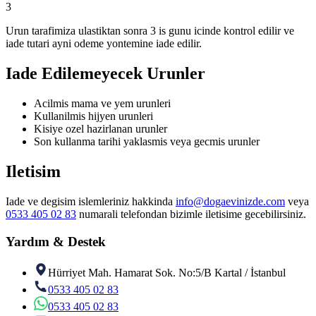
3
Urun tarafimiza ulastiktan sonra 3 is gunu icinde kontrol edilir ve
iade tutari ayni odeme yontemine iade edilir.
Iade Edilemeyecek Urunler
Acilmis mama ve yem urunleri
Kullanilmis hijyen urunleri
Kisiye ozel hazirlanan urunler
Son kullanma tarihi yaklasmis veya gecmis urunler
Iletisim
Iade ve degisim islemleriniz hakkinda
info@dogaevinizde.com
veya
0533 405 02 83
numarali telefondan bizimle iletisime gecebilirsiniz.
Yardım & Destek
Hürriyet Mah. Hamarat Sok. No:5/B Kartal / İstanbul
0533 405 02 83
0533 405 02 83