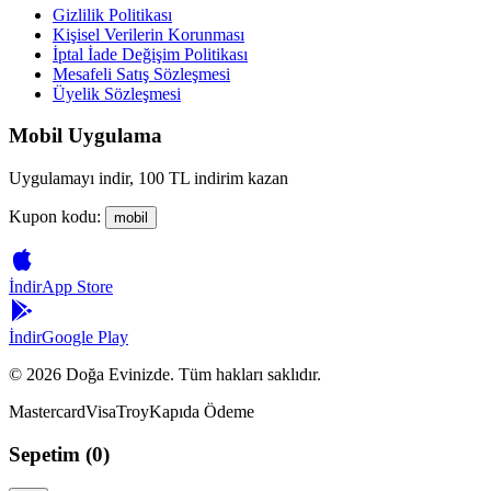
Gizlilik Politikası
Kişisel Verilerin Korunması
İptal İade Değişim Politikası
Mesafeli Satış Sözleşmesi
Üyelik Sözleşmesi
Mobil Uygulama
Uygulamayı indir, 100 TL indirim kazan
Kupon kodu:
mobil
İndir
App Store
İndir
Google Play
©
2026
Doğa Evinizde. Tüm hakları saklıdır.
Mastercard
Visa
Troy
Kapıda Ödeme
Sepetim (
0
)