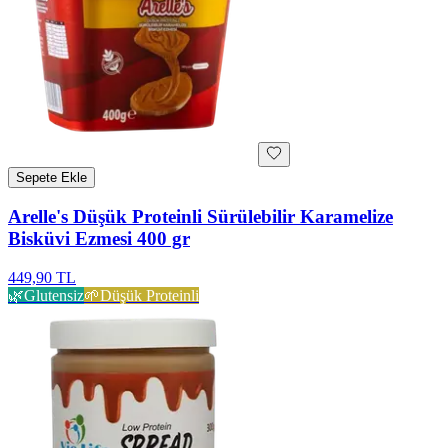
Sepete Ekle
Arelle's Düşük Proteinli Sürülebilir Karamelize
Bisküvi Ezmesi 400 gr
449,90 TL
🌿
Glutensiz
🌱
Düşük Proteinli