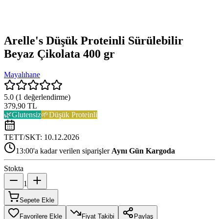
Arelle's Düşük Proteinli Sürülebilir
Beyaz Çikolata 400 gr
Mayalıhane
5.0
(
1
değerlendirme)
379,90 TL
🌿
Glutensiz
🌱
Düşük Proteinli
TETT/SKT:
10.12.2026
13:00'a kadar verilen siparişler
Aynı Gün Kargoda
Stokta
1
Sepete Ekle
Favorilere Ekle
Fiyat Takibi
Paylaş