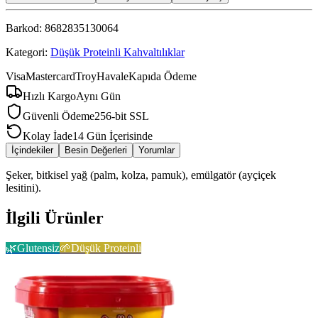
Barkod:
8682835130064
Kategori:
Düşük Proteinli Kahvaltılıklar
Visa
Mastercard
Troy
Havale
Kapıda Ödeme
Hızlı Kargo
Aynı Gün
Güvenli Ödeme
256-bit SSL
Kolay İade
14 Gün İçerisinde
İçindekiler
Besin Değerleri
Yorumlar
Şeker, bitkisel yağ (palm, kolza, pamuk), emülgatör (ayçiçek
lesitini).
İlgili Ürünler
🌿
Glutensiz
🌱
Düşük Proteinli