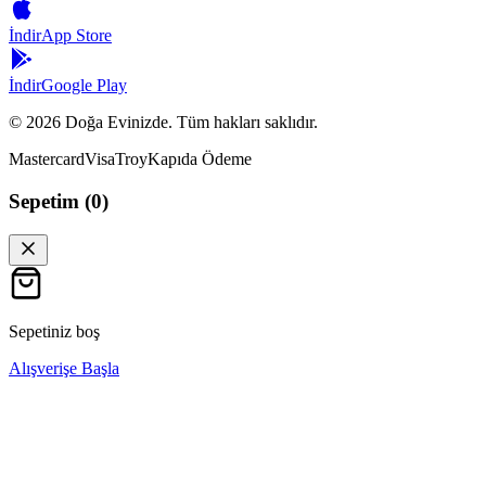
İndir
App Store
İndir
Google Play
©
2026
Doğa Evinizde. Tüm hakları saklıdır.
Mastercard
Visa
Troy
Kapıda Ödeme
Sepetim (
0
)
Sepetiniz boş
Alışverişe Başla