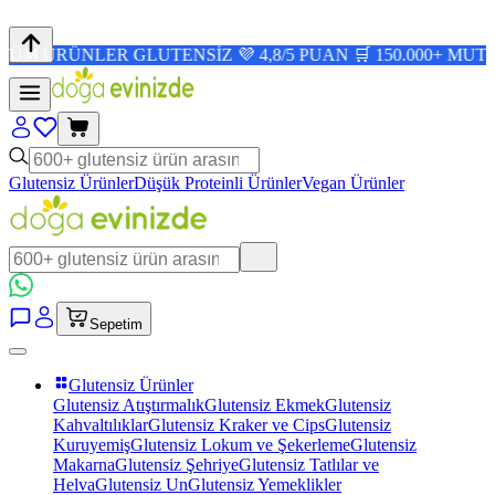
RÜNLER GLUTENSİZ 💜 4,8/5 PUAN 🛒 150.000+ MUTLU MÜŞ
Glutensiz Ürünler
Düşük Proteinli Ürünler
Vegan Ürünler
Sepetim
Glutensiz Ürünler
Glutensiz Atıştırmalık
Glutensiz Ekmek
Glutensiz
Kahvaltılıklar
Glutensiz Kraker ve Cips
Glutensiz
Kuruyemiş
Glutensiz Lokum ve Şekerleme
Glutensiz
Makarna
Glutensiz Şehriye
Glutensiz Tatlılar ve
Helva
Glutensiz Un
Glutensiz Yemeklikler