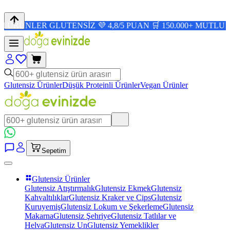
ER GLUTENSİZ 💜 4,8/5 PUAN 🛒 150.000+ MUTLU MÜŞTER
Glutensiz Ürünler
Düşük Proteinli Ürünler
Vegan Ürünler
Sepetim
Glutensiz Ürünler
Glutensiz Atıştırmalık
Glutensiz Ekmek
Glutensiz
Kahvaltılıklar
Glutensiz Kraker ve Cips
Glutensiz
Kuruyemiş
Glutensiz Lokum ve Şekerleme
Glutensiz
Makarna
Glutensiz Şehriye
Glutensiz Tatlılar ve
Helva
Glutensiz Un
Glutensiz Yemeklikler