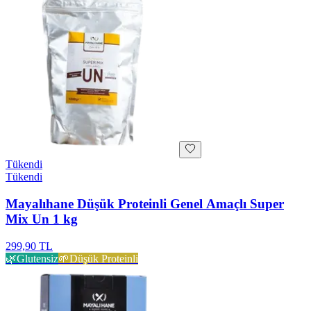
Tükendi
Tükendi
Mayalıhane Düşük Proteinli Genel Amaçlı Super
Mix Un 1 kg
299,90 TL
🌿
Glutensiz
🌱
Düşük Proteinli