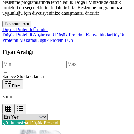
beslenme programlarında tercih edilir. Doğa Evinizde'de düşük
proteinli un seçeneklerini bulabilirsiniz. Beslenme programınıza
uygunluğu için diyetisyeninize danışmanızı öneririz.
Devamını oku
Düşük Proteinli Ürünler
Düşük Proteinli Atıştırmalık
Düşük Proteinli Kahvaltılıklar
Düşük
Proteinli Makarna
Düşük Proteinli Un
Fiyat Aralığı
-
Sadece Stokta Olanlar
Filtre
3
ürün
🌿
Glutensiz
🌱
Düşük Proteinli