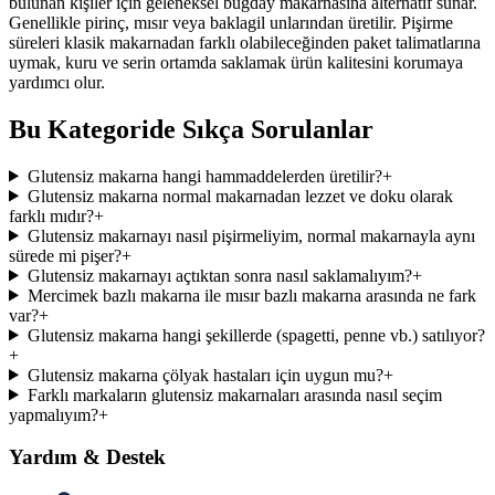
bulunan kişiler için geleneksel buğday makarnasına alternatif sunar.
Genellikle pirinç, mısır veya baklagil unlarından üretilir. Pişirme
süreleri klasik makarnadan farklı olabileceğinden paket talimatlarına
uymak, kuru ve serin ortamda saklamak ürün kalitesini korumaya
yardımcı olur.
Bu Kategoride Sıkça Sorulanlar
Glutensiz makarna hangi hammaddelerden üretilir?
+
Glutensiz makarna normal makarnadan lezzet ve doku olarak
farklı mıdır?
+
Glutensiz makarnayı nasıl pişirmeliyim, normal makarnayla aynı
sürede mi pişer?
+
Glutensiz makarnayı açtıktan sonra nasıl saklamalıyım?
+
Mercimek bazlı makarna ile mısır bazlı makarna arasında ne fark
var?
+
Glutensiz makarna hangi şekillerde (spagetti, penne vb.) satılıyor?
+
Glutensiz makarna çölyak hastaları için uygun mu?
+
Farklı markaların glutensiz makarnaları arasında nasıl seçim
yapmalıyım?
+
Yardım & Destek