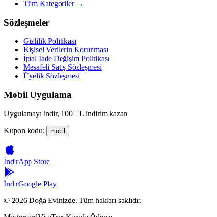
Tüm Kategoriler →
Sözleşmeler
Gizlilik Politikası
Kişisel Verilerin Korunması
İptal İade Değişim Politikası
Mesafeli Satış Sözleşmesi
Üyelik Sözleşmesi
Mobil Uygulama
Uygulamayı indir, 100 TL indirim kazan
Kupon kodu:
mobil
İndir
App Store
İndir
Google Play
©
2026
Doğa Evinizde. Tüm hakları saklıdır.
Mastercard
Visa
Troy
Kapıda Ödeme