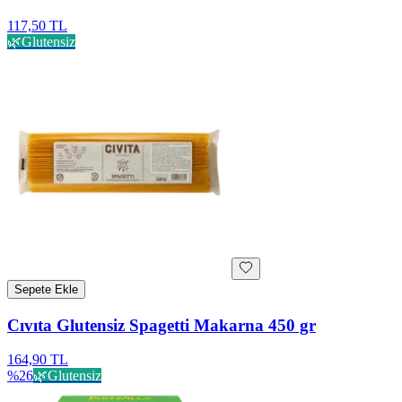
117,50 TL
🌿
Glutensiz
Sepete Ekle
Cıvıta Glutensiz Spagetti Makarna 450 gr
164,90 TL
%
26
🌿
Glutensiz