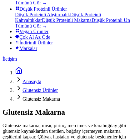
Tümünü Gör →
Düşük Proteinli Ürünler
Düşük Proteinli Atıştırmalık
Düşük Proteinli
Kahvaltılıklar
Düşük Proteinli Makarna
Düşük Proteinli Un
Tümünü Gör →
Vegan Ürünler
Çok Al Az Öde
İndirimli Ürünler
Markalar
İletişim
Anasayfa
Glutensiz Ürünler
Glutensiz Makarna
Glutensiz Makarna
Glutensiz makarna; mısır, pirinç, mercimek ve karabuğday gibi
glutensiz kaynaklardan üretilen, buğday içermeyen makarna
çeşitlerini kapsar. Çölyak hastaları ve glutensiz beslenenler için