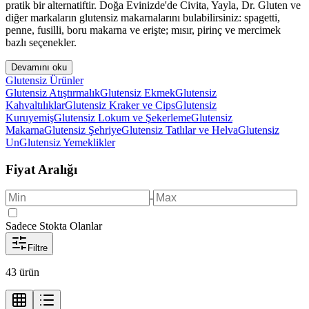
pratik bir alternatiftir. Doğa Evinizde'de Civita, Yayla, Dr. Gluten ve
diğer markaların glutensiz makarnalarını bulabilirsiniz: spagetti,
penne, fusilli, boru makarna ve erişte; mısır, pirinç ve mercimek
bazlı seçenekler.
Devamını oku
Glutensiz Ürünler
Glutensiz Atıştırmalık
Glutensiz Ekmek
Glutensiz
Kahvaltılıklar
Glutensiz Kraker ve Cips
Glutensiz
Kuruyemiş
Glutensiz Lokum ve Şekerleme
Glutensiz
Makarna
Glutensiz Şehriye
Glutensiz Tatlılar ve Helva
Glutensiz
Un
Glutensiz Yemeklikler
Fiyat Aralığı
-
Sadece Stokta Olanlar
Filtre
43
ürün