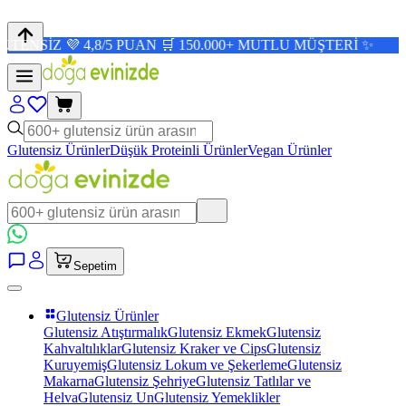
4,8/5 PUAN 🛒 150.000+ MUTLU MÜŞTERİ ✨
Glutensiz Ürünler
Düşük Proteinli Ürünler
Vegan Ürünler
Sepetim
Glutensiz Ürünler
Glutensiz Atıştırmalık
Glutensiz Ekmek
Glutensiz
Kahvaltılıklar
Glutensiz Kraker ve Cips
Glutensiz
Kuruyemiş
Glutensiz Lokum ve Şekerleme
Glutensiz
Makarna
Glutensiz Şehriye
Glutensiz Tatlılar ve
Helva
Glutensiz Un
Glutensiz Yemeklikler