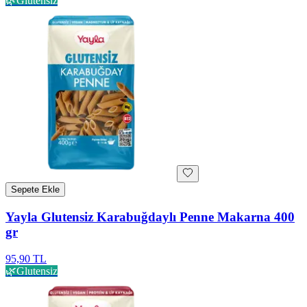
🌿
Glutensiz
Sepete Ekle
Yayla Glutensiz Karabuğdaylı Penne Makarna 400
gr
95,90 TL
🌿
Glutensiz