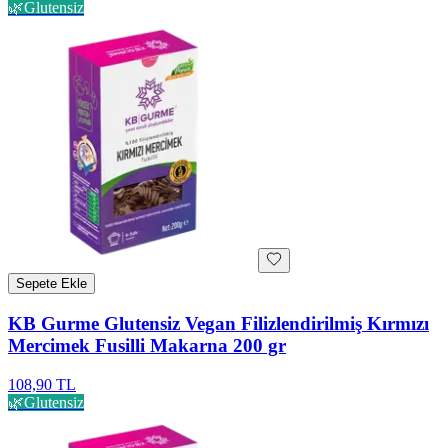
🌿
Glutensiz
Sepete Ekle
KB Gurme Glutensiz Vegan Filizlendirilmiş Kırmızı
Mercimek Fusilli Makarna 200 gr
108,90 TL
🌿
Glutensiz