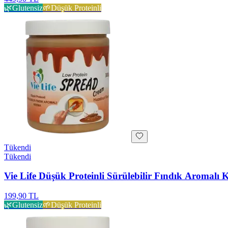
🌿
Glutensiz
🌱
Düşük Proteinli
Tükendi
Tükendi
Vie Life Düşük Proteinli Sürülebilir Fındık Aromalı
199,90 TL
🌿
Glutensiz
🌱
Düşük Proteinli