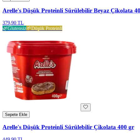
Arelle's Düşük Proteinli Sürülebilir Beyaz Çikolata 4
379,90 TL
🌿
Glutensiz
🌱
Düşük Proteinli
Sepete Ekle
Arelle's Düşük Proteinli Sürülebilir Çikolata 400 gr
449,90 TL