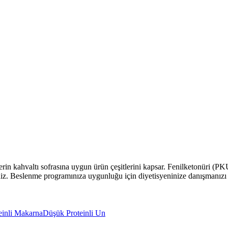
ilerin kahvaltı sofrasına uygun ürün çeşitlerini kapsar. Fenilketonüri (P
iniz. Beslenme programınıza uygunluğu için diyetisyeninize danışmanızı 
einli Makarna
Düşük Proteinli Un