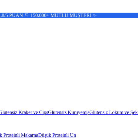
 150.000+ MUTLU MÜŞTERİ ✨
Glutensiz Kraker ve Cips
Glutensiz Kuruyemiş
Glutensiz Lokum ve Şek
 Proteinli Makarna
Düşük Proteinli Un