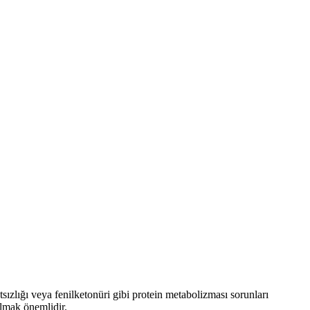
tsızlığı veya fenilketonüri gibi protein metabolizması sorunları
almak önemlidir.