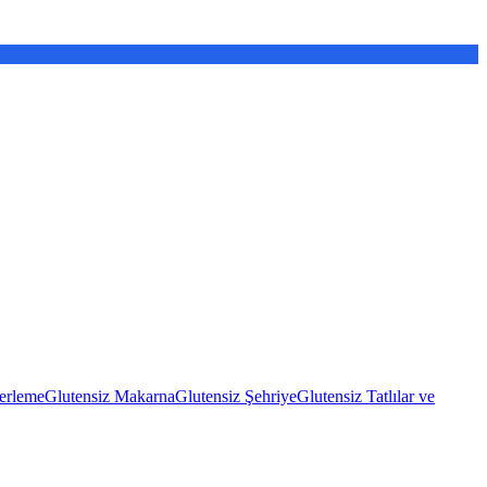
erleme
Glutensiz Makarna
Glutensiz Şehriye
Glutensiz Tatlılar ve