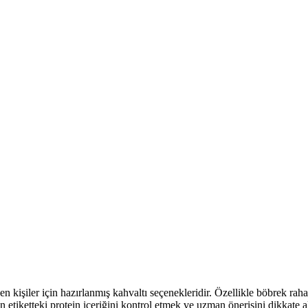
en kişiler için hazırlanmış kahvaltı seçenekleridir. Özellikle böbrek raha
n etiketteki protein içeriğini kontrol etmek ve uzman önerisini dikkate 