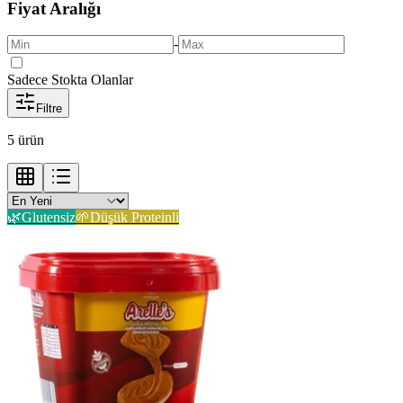
Fiyat Aralığı
-
Sadece Stokta Olanlar
Filtre
5
ürün
🌿
Glutensiz
🌱
Düşük Proteinli