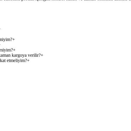
+
 miyim?
+
+
 miyim?
+
 zaman kargoya verilir?
+
kkat etmeliyim?
+