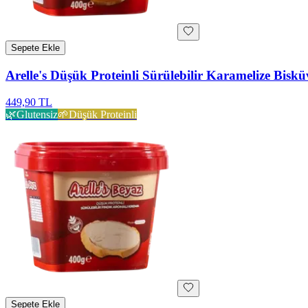
Sepete Ekle
Arelle's Düşük Proteinli Sürülebilir Karamelize Biskü
449,90 TL
🌿
Glutensiz
🌱
Düşük Proteinli
Sepete Ekle