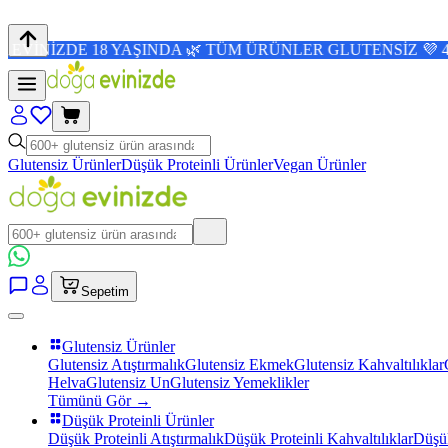
 18 YAŞINDA 🌿 TÜM ÜRÜNLER GLUTENSİZ 💜 4,8/5 PUAN 
Glutensiz Ürünler
Düşük Proteinli Ürünler
Vegan Ürünler
Sepetim
Glutensiz Ürünler
Glutensiz Atıştırmalık
Glutensiz Ekmek
Glutensiz Kahvaltılıklar
Helva
Glutensiz Un
Glutensiz Yemeklikler
Tümünü Gör →
Düşük Proteinli Ürünler
Düşük Proteinli Atıştırmalık
Düşük Proteinli Kahvaltılıklar
Düşük