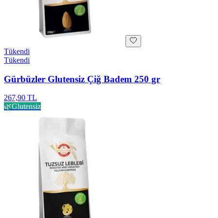
Tükendi
Tükendi
Gürbüzler Glutensiz Çiğ Badem 250 gr
267,90 TL
🌿
Glutensiz