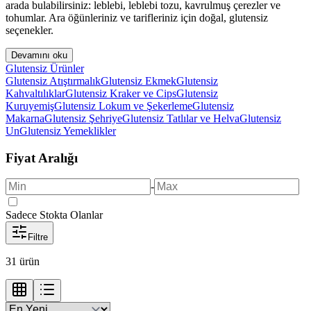
arada bulabilirsiniz: leblebi, leblebi tozu, kavrulmuş çerezler ve
tohumlar. Ara öğünleriniz ve tarifleriniz için doğal, glutensiz
seçenekler.
Devamını oku
Glutensiz Ürünler
Glutensiz Atıştırmalık
Glutensiz Ekmek
Glutensiz
Kahvaltılıklar
Glutensiz Kraker ve Cips
Glutensiz
Kuruyemiş
Glutensiz Lokum ve Şekerleme
Glutensiz
Makarna
Glutensiz Şehriye
Glutensiz Tatlılar ve Helva
Glutensiz
Un
Glutensiz Yemeklikler
Fiyat Aralığı
-
Sadece Stokta Olanlar
Filtre
31
ürün