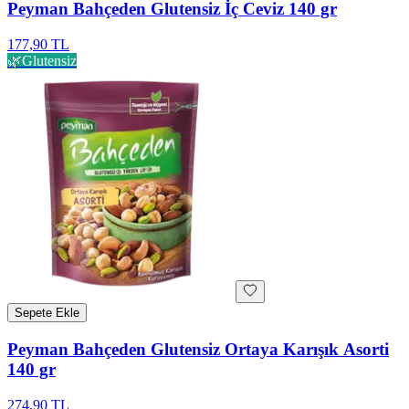
Peyman Bahçeden Glutensiz İç Ceviz 140 gr
177,90 TL
🌿
Glutensiz
Sepete Ekle
Peyman Bahçeden Glutensiz Ortaya Karışık Asorti
140 gr
274,90 TL