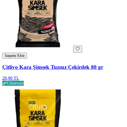
Sepete Ekle
Çitliyo Kara Şimşek Tuzsuz Çekirdek 80 gr
28,90 TL
🌿
Glutensiz