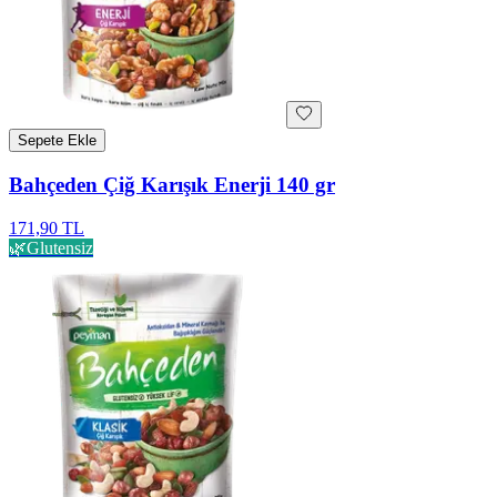
Sepete Ekle
Bahçeden Çiğ Karışık Enerji 140 gr
171,90 TL
🌿
Glutensiz