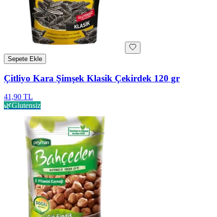
Sepete Ekle
Çitliyo Kara Şimşek Klasik Çekirdek 120 gr
41,90 TL
🌿
Glutensiz