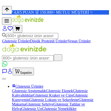
/5 PUAN 🛒 150.000+ MUTLU MÜŞTERİ ✨
Glutensiz Ürünler
Düşük Proteinli Ürünler
Vegan Ürünler
Sepetim
Glutensiz Ürünler
Glutensiz Atıştırmalık
Glutensiz Ekmek
Glutensiz
Kahvaltılıklar
Glutensiz Kraker ve Cips
Glutensiz
Kuruyemiş
Glutensiz Lokum ve Şekerleme
Glutensiz
Makarna
Glutensiz Şehriye
Glutensiz Tatlılar ve
Helva
Glutensiz Un
Glutensiz Yemeklikler