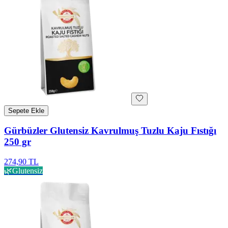
Sepete Ekle
Gürbüzler Glutensiz Kavrulmuş Tuzlu Kaju Fıstığı
250 gr
274,90 TL
🌿
Glutensiz