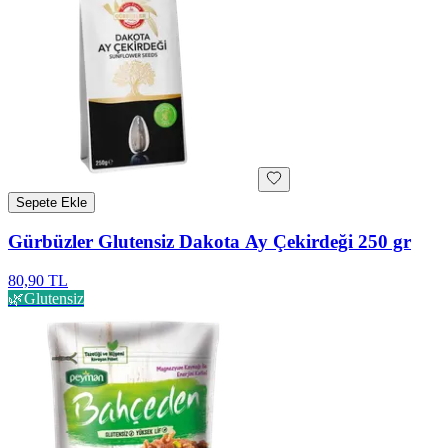
Sepete Ekle
Gürbüzler Glutensiz Dakota Ay Çekirdeği 250 gr
80,90 TL
🌿
Glutensiz