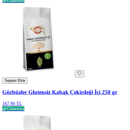
🌿
Glutensiz
Sepete Ekle
Gürbüzler Glutensiz Kabak Çekirdeği İçi 250 gr
167,90 TL
🌿
Glutensiz