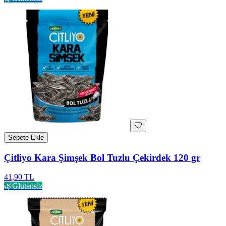
Sepete Ekle
Çitliyo Kara Şimşek Bol Tuzlu Çekirdek 120 gr
41,90 TL
🌿
Glutensiz