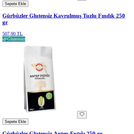
Sepete Ekle
Gürbüzler Glutensiz Kavrulmuş Tuzlu Fındık 250
gr
507,90 TL
🌿
Glutensiz
Sepete Ekle
Gürbüzler Glutensiz Antep Fıstığı 250 gr