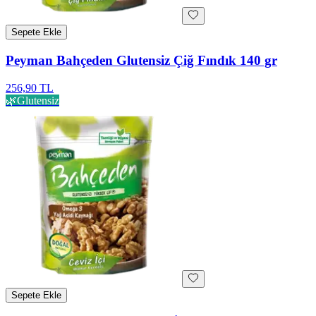
Sepete Ekle
Peyman Bahçeden Glutensiz Çiğ Fındık 140 gr
256,90 TL
🌿
Glutensiz
Sepete Ekle