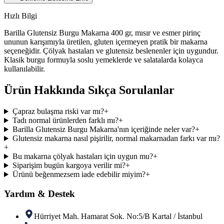
Hızlı Bilgi
Barilla Glutensiz Burgu Makarna 400 gr, mısır ve esmer pirinç
ununun karışımıyla üretilen, gluten içermeyen pratik bir makarna
seçeneğidir. Çölyak hastaları ve glutensiz beslenenler için uygundur.
Klasik burgu formuyla soslu yemeklerde ve salatalarda kolayca
kullanılabilir.
Ürün Hakkında Sıkça Sorulanlar
Çapraz bulaşma riski var mı?
+
Tadı normal ürünlerden farklı mı?
+
Barilla Glutensiz Burgu Makarna'nın içeriğinde neler var?
+
Glutensiz makarna nasıl pişirilir, normal makarnadan farkı var mı?
+
Bu makarna çölyak hastaları için uygun mu?
+
Siparişim bugün kargoya verilir mi?
+
Ürünü beğenmezsem iade edebilir miyim?
+
Yardım & Destek
Hürriyet Mah. Hamarat Sok. No:5/B Kartal / İstanbul