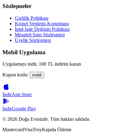
Sözleşmeler
Gizlilik Politikası
Kişisel Verilerin Korunması
İptal İade Değişim Politikası
Mesafeli Satış Sözleşmesi
Üyelik Sözleşmesi
Mobil Uygulama
Uygulamayı indir, 100 TL indirim kazan
Kupon kodu:
mobil
İndir
App Store
İndir
Google Play
©
2026
Doğa Evinizde. Tüm hakları saklıdır.
Mastercard
Visa
Troy
Kapıda Ödeme