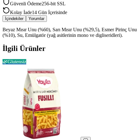
Güvenli Ödeme
256-bit SSL
Kolay İade
14 Gün İçerisinde
İçindekiler
Yorumlar
Beyaz Mısır Unu (%60), Sarı Mısır Unu (%29,5), Esmer Pirinç Unu
(%10), Su, Emülgatör (yağ asitlerinin mono ve digliseridleri).
İlgili Ürünler
🌿
Glutensiz