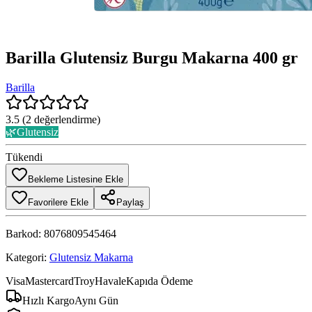
Barilla Glutensiz Burgu Makarna 400 gr
Barilla
3.5
(
2
değerlendirme)
🌿
Glutensiz
Tükendi
Bekleme Listesine Ekle
Favorilere Ekle
Paylaş
Barkod:
8076809545464
Kategori:
Glutensiz Makarna
Visa
Mastercard
Troy
Havale
Kapıda Ödeme
Hızlı Kargo
Aynı Gün