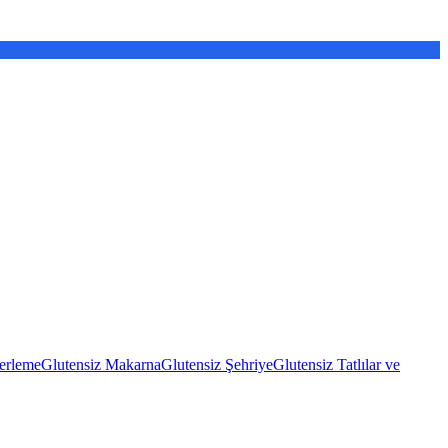
erleme
Glutensiz Makarna
Glutensiz Şehriye
Glutensiz Tatlılar ve