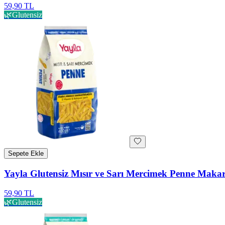
59,90 TL
🌿
Glutensiz
Sepete Ekle
Yayla Glutensiz Mısır ve Sarı Mercimek Penne Maka
59,90 TL
🌿
Glutensiz