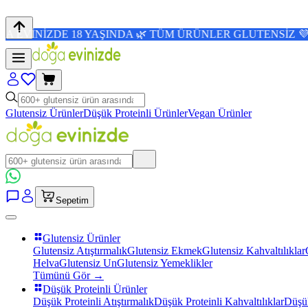
E 18 YAŞINDA 🌿 TÜM ÜRÜNLER GLUTENSİZ 💜 4,8/5 PUAN
Glutensiz Ürünler
Düşük Proteinli Ürünler
Vegan Ürünler
Sepetim
Glutensiz Ürünler
Glutensiz Atıştırmalık
Glutensiz Ekmek
Glutensiz Kahvaltılıklar
Helva
Glutensiz Un
Glutensiz Yemeklikler
Tümünü Gör →
Düşük Proteinli Ürünler
Düşük Proteinli Atıştırmalık
Düşük Proteinli Kahvaltılıklar
Düşük