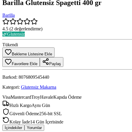
Barilla Glutensiz Spagetti 400 gr
Barilla
4.5
(
2
değerlendirme)
🌿
Glutensiz
Tükendi
Bekleme Listesine Ekle
Favorilere Ekle
Paylaş
Barkod:
8076809545440
Kategori:
Glutensiz Makarna
Visa
Mastercard
Troy
Havale
Kapıda Ödeme
Hızlı Kargo
Aynı Gün
Güvenli Ödeme
256-bit SSL
Kolay İade
14 Gün İçerisinde
İçindekiler
Yorumlar