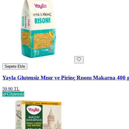
Sepete Ekle
Yayla Glutensiz Mısır ve Pirinç Rısonı Makarna 400 
59,90 TL
🌿
Glutensiz