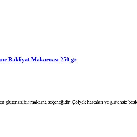
enne Bakliyat Makarnası 250 gr
len glutensiz bir makarna seçeneğidir. Çölyak hastaları ve glutensiz bes