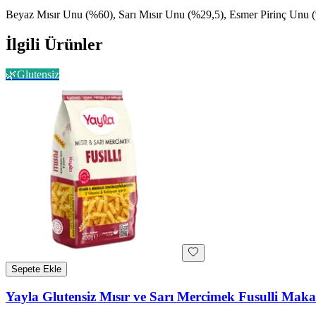
Beyaz Mısır Unu (%60), Sarı Mısır Unu (%29,5), Esmer Pirinç Unu (%1
İlgili Ürünler
🌿
Glutensiz
Sepete Ekle
Yayla Glutensiz Mısır ve Sarı Mercimek Fusulli Mak