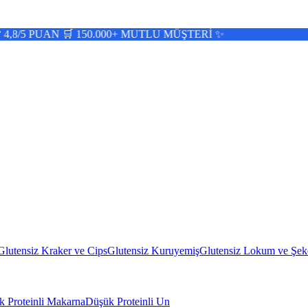
 🛒 150.000+ MUTLU MÜŞTERİ ✨
Glutensiz Kraker ve Cips
Glutensiz Kuruyemiş
Glutensiz Lokum ve Şek
 Proteinli Makarna
Düşük Proteinli Un