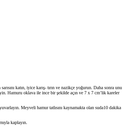
arısını katın, iyice karış- tırın ve nazikçe yoğurun. Daha sonra unu
. Hamuru oklava ile ince bir şekilde açın ve 7 x 7 cm’lik kareler
ak yuvarlayın. Meyveli hamur tatlısını kaynamakta olan suda10 dakika
ımıyla kaplayın.