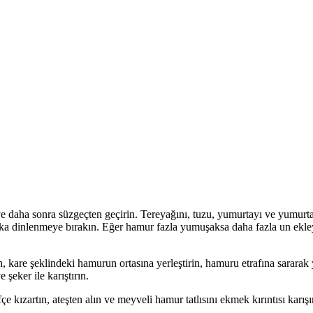
daha sonra süzgeçten geçirin. Tereyağını, tuzu, yumurtayı ve yumurta s
a dinlenmeye bırakın. Eğer hamur fazla yumuşaksa daha fazla un ekleyin
yun, kare şeklindeki hamurun ortasına yerleştirin, hamuru etrafına sarar
şeker ile karıştırın.
fçe kızartın, ateşten alın ve meyveli hamur tatlısını ekmek kırıntısı karış