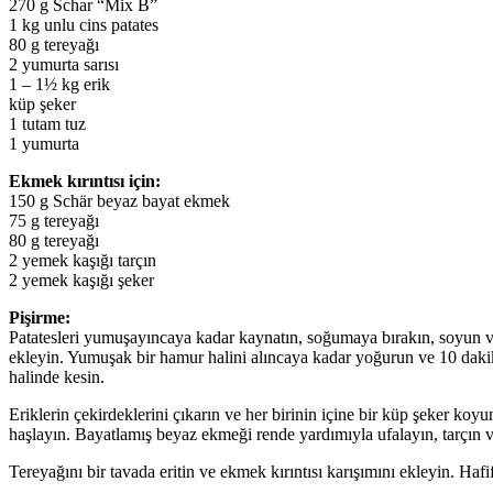
270 g Schar “Mix B”
1 kg unlu cins patates
80 g tereyağı
2 yumurta sarısı
1 – 1½ kg erik
küp şeker
1 tutam tuz
1 yumurta
Ekmek kırıntısı için:
150 g Schär beyaz bayat ekmek
75 g tereyağı
80 g tereyağı
2 yemek kaşığı tarçın
2 yemek kaşığı şeker
Pişirme:
Patatesleri yumuşayıncaya kadar kaynatın, soğumaya bırakın, soyun ve 
ekleyin. Yumuşak bir hamur halini alıncaya kadar yoğurun ve 10 dakik
halinde kesin.
Eriklerin çekirdeklerini çıkarın ve her birinin içine bir küp şeker ko
haşlayın. Bayatlamış beyaz ekmeği rende yardımıyla ufalayın, tarçın ve 
Tereyağını bir tavada eritin ve ekmek kırıntısı karışımını ekleyin. Hafi