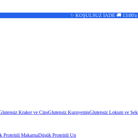
✨ KOŞULSUZ İADE 🚚 13:00'a KADAR AYNI GÜN KARG
Glutensiz Kraker ve Cips
Glutensiz Kuruyemiş
Glutensiz Lokum ve Şek
 Proteinli Makarna
Düşük Proteinli Un