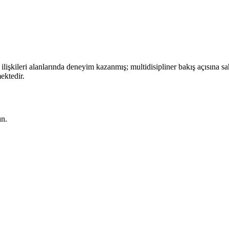
işkileri alanlarında deneyim kazanmış; multidisipliner bakış açısına sah
ektedir.
ın.