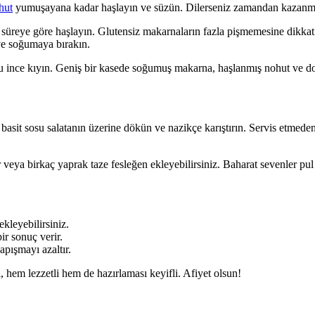
hut
yumuşayana kadar haşlayın ve süzün. Dilerseniz zamandan kazanmak
üreye göre haşlayın. Glutensiz makarnaların fazla pişmemesine dikkat e
 ve soğumaya bırakın.
 ince kıyın. Geniş bir kasede soğumuş makarna, haşlanmış nohut ve doğr
 basit sosu salatanın üzerine dökün ve nazikçe karıştırın. Servis etmed
veya birkaç yaprak taze fesleğen ekleyebilirsiniz. Baharat sevenler pul b
kleyebilirsiniz.
r sonuç verir.
pışmayı azaltır.
 hem lezzetli hem de hazırlaması keyifli. Afiyet olsun!