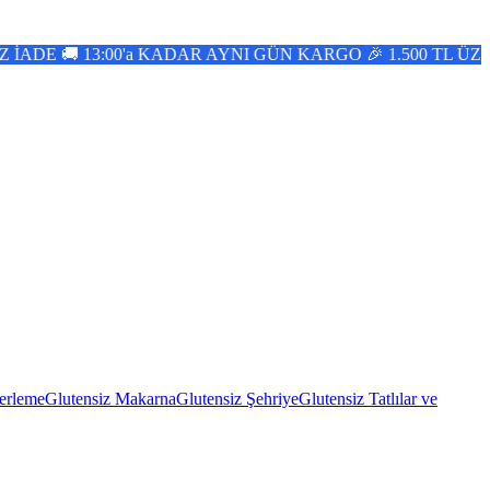
R AYNI GÜN KARGO 🎉 1.500 TL ÜZERİ ÜCRETSİZ KARGO 
erleme
Glutensiz Makarna
Glutensiz Şehriye
Glutensiz Tatlılar ve