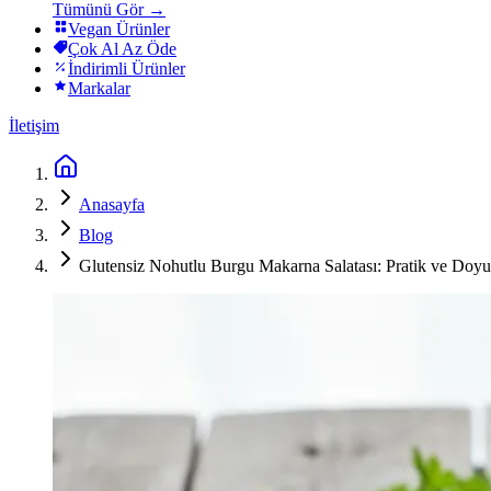
Tümünü Gör →
Vegan Ürünler
Çok Al Az Öde
İndirimli Ürünler
Markalar
İletişim
Anasayfa
Blog
Glutensiz Nohutlu Burgu Makarna Salatası: Pratik ve Doyu