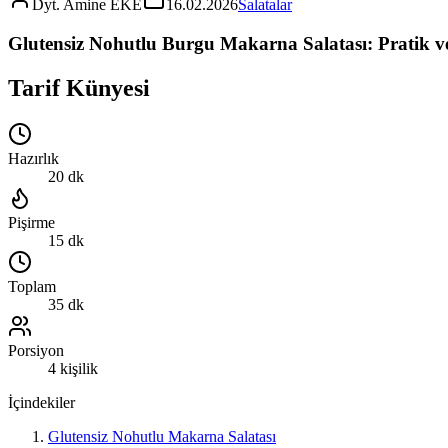
Dyt. Amine EKE
16.02.2026
Salatalar
Glutensiz Nohutlu Burgu Makarna Salatası: Pratik v
Tarif Künyesi
Hazırlık
20 dk
Pişirme
15 dk
Toplam
35 dk
Porsiyon
4 kişilik
İçindekiler
Glutensiz Nohutlu Makarna Salatası