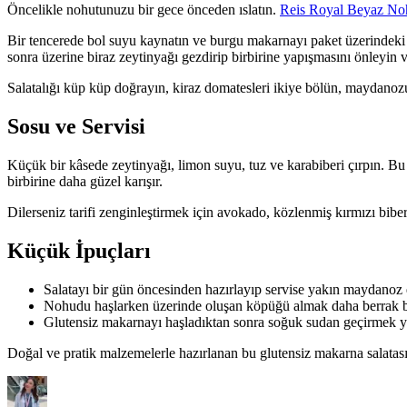
Öncelikle nohutunuzu bir gece önceden ıslatın.
Reis Royal Beyaz No
Bir tencerede bol suyu kaynatın ve burgu makarnayı paket üzerindeki s
sonra üzerine biraz zeytinyağı gezdirip birbirine yapışmasını önleyin
Salatalığı küp küp doğrayın, kiraz domatesleri ikiye bölün, maydanozu
Sosu ve Servisi
Küçük bir kâsede zeytinyağı, limon suyu, tuz ve karabiberi çırpın. Bu
birbirine daha güzel karışır.
Dilerseniz tarifi zenginleştirmek için avokado, közlenmiş kırmızı biber 
Küçük İpuçları
Salatayı bir gün öncesinden hazırlayıp servise yakın maydanoz e
Nohudu haşlarken üzerinde oluşan köpüğü almak daha berrak bi
Glutensiz makarnayı haşladıktan sonra soğuk sudan geçirmek ya
Doğal ve pratik malzemelerle hazırlanan bu glutensiz makarna salatası,