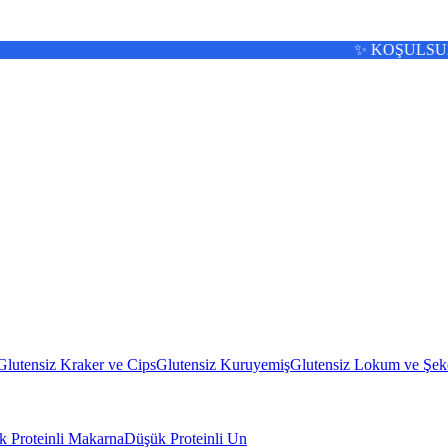
✨ KOŞULSUZ İADE 🚚 13:00'a KADA
Glutensiz Kraker ve Cips
Glutensiz Kuruyemiş
Glutensiz Lokum ve Şek
 Proteinli Makarna
Düşük Proteinli Un