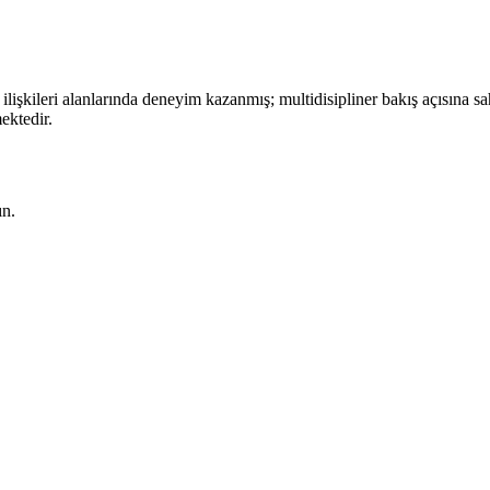
işkileri alanlarında deneyim kazanmış; multidisipliner bakış açısına sah
ektedir.
ın.