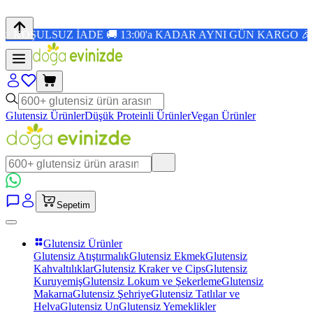
E 🚚 13:00'a KADAR AYNI GÜN KARGO 🎉 1.500 TL ÜZERİ
Glutensiz Ürünler
Düşük Proteinli Ürünler
Vegan Ürünler
Sepetim
Glutensiz Ürünler
Glutensiz Atıştırmalık
Glutensiz Ekmek
Glutensiz
Kahvaltılıklar
Glutensiz Kraker ve Cips
Glutensiz
Kuruyemiş
Glutensiz Lokum ve Şekerleme
Glutensiz
Makarna
Glutensiz Şehriye
Glutensiz Tatlılar ve
Helva
Glutensiz Un
Glutensiz Yemeklikler