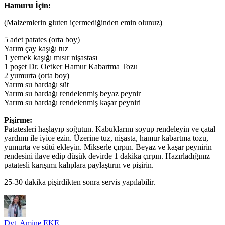
Hamuru İçin:
(Malzemlerin gluten içermediğinden emin olunuz)
5 adet patates (orta boy)
Yarım çay kaşığı tuz
1 yemek kaşığı mısır nişastası
1 poşet Dr. Oetker Hamur Kabartma Tozu
2 yumurta (orta boy)
Yarım su bardağı süt
Yarım su bardağı rendelenmiş beyaz peynir
Yarım su bardağı rendelenmiş kaşar peyniri
Pişirme:
Patatesleri haşlayıp soğutun. Kabuklarını soyup rendeleyin ve çatal
yardımı ile iyice ezin. Üzerine tuz, nişasta, hamur kabartma tozu,
yumurta ve sütü ekleyin. Mikserle çırpın. Beyaz ve kaşar peynirin
rendesini ilave edip düşük devirde 1 dakika çırpın. Hazırladığınız
patatesli karışımı kalıplara paylaştırın ve pişirin.
25-30 dakika pişirdikten sonra servis yapılabilir.
Dyt. Amine EKE