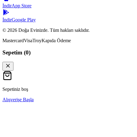
İndir
App Store
İndir
Google Play
©
2026
Doğa Evinizde. Tüm hakları saklıdır.
Mastercard
Visa
Troy
Kapıda Ödeme
Sepetim (
0
)
Sepetiniz boş
Alışverişe Başla