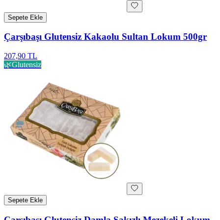
Sepete Ekle
Çarşıbaşı Glutensiz Kakaolu Sultan Lokum 500gr
207,90 TL
🌿
Glutensiz
Sepete Ekle
Çarşıbaşı Glutensiz Damla Sakızlı Mezekeli Lokum