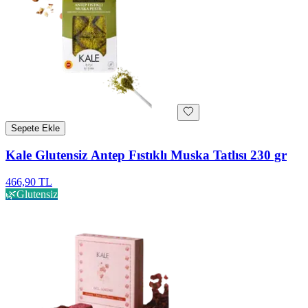
Sepete Ekle
Kale Glutensiz Antep Fıstıklı Muska Tatlısı 230 gr
466,90 TL
🌿
Glutensiz