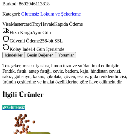
Barkod:
8692946113818
Kategori:
Glutensiz Lokum ve Şekerleme
Visa
Mastercard
Troy
Havale
Kapıda Ödeme
Hızlı Kargo
Aynı Gün
Güvenli Ödeme
256-bit SSL
Kolay İade
14 Gün İçerisinde
İçindekiler
Besin Değerleri
Yorumlar
Toz şeker, mısır nişastası, limon tuzu ve su’dan imal edilmiştir.
Fındık, fıstık, antep fıstığı, ceviz, badem, kaju, hindistan cevizi,
sakız, gül suyu, kakao, çikolata, çöven, esans, gıda renklendiricisi,
ürünün çeşitlerine ve imalat özelliklerine göre ilave edilmekt dir.
İlgili Ürünler
🌿
Glutensiz