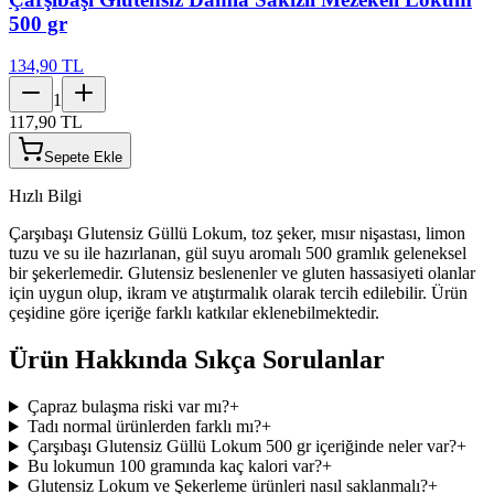
500 gr
134,90 TL
1
117,90 TL
Sepete Ekle
Hızlı Bilgi
Çarşıbaşı Glutensiz Güllü Lokum, toz şeker, mısır nişastası, limon
tuzu ve su ile hazırlanan, gül suyu aromalı 500 gramlık geleneksel
bir şekerlemedir. Glutensiz beslenenler ve gluten hassasiyeti olanlar
için uygun olup, ikram ve atıştırmalık olarak tercih edilebilir. Ürün
çeşidine göre içeriğe farklı katkılar eklenebilmektedir.
Ürün Hakkında Sıkça Sorulanlar
Çapraz bulaşma riski var mı?
+
Tadı normal ürünlerden farklı mı?
+
Çarşıbaşı Glutensiz Güllü Lokum 500 gr içeriğinde neler var?
+
Bu lokumun 100 gramında kaç kalori var?
+
Glutensiz Lokum ve Şekerleme ürünleri nasıl saklanmalı?
+