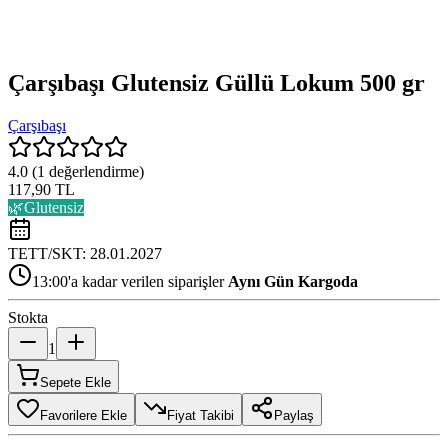
Çarşıbaşı Glutensiz Güllü Lokum 500 gr
Çarşıbaşı
4.0
(
1
değerlendirme)
117,90 TL
🌿
Glutensiz
TETT/SKT:
28.01.2027
13:00'a kadar verilen siparişler
Aynı Gün Kargoda
Stokta
1
Sepete Ekle
Favorilere Ekle
Fiyat Takibi
Paylaş