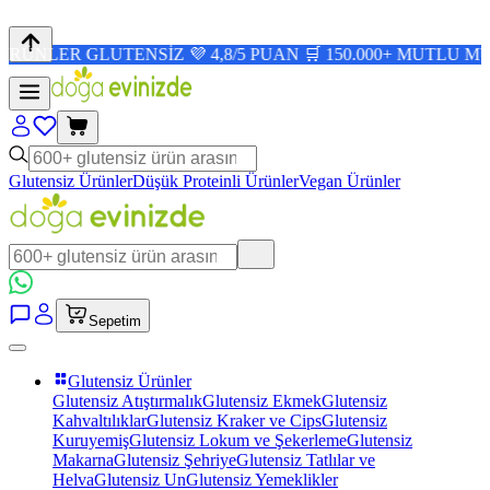
 GLUTENSİZ 💜 4,8/5 PUAN 🛒 150.000+ MUTLU MÜŞTERİ ✨
Glutensiz Ürünler
Düşük Proteinli Ürünler
Vegan Ürünler
Sepetim
Glutensiz Ürünler
Glutensiz Atıştırmalık
Glutensiz Ekmek
Glutensiz
Kahvaltılıklar
Glutensiz Kraker ve Cips
Glutensiz
Kuruyemiş
Glutensiz Lokum ve Şekerleme
Glutensiz
Makarna
Glutensiz Şehriye
Glutensiz Tatlılar ve
Helva
Glutensiz Un
Glutensiz Yemeklikler