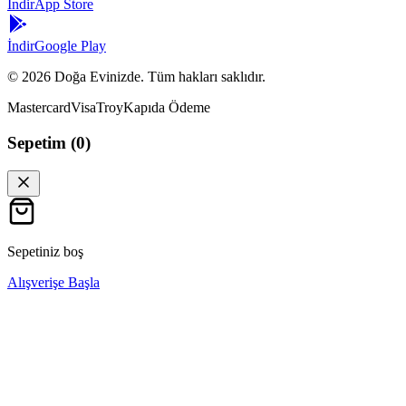
İndir
App Store
İndir
Google Play
©
2026
Doğa Evinizde. Tüm hakları saklıdır.
Mastercard
Visa
Troy
Kapıda Ödeme
Sepetim (
0
)
Sepetiniz boş
Alışverişe Başla