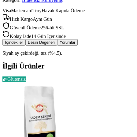
Kategori:
Glutensiz Kuruyemiş
Visa
Mastercard
Troy
Havale
Kapıda Ödeme
Hızlı Kargo
Aynı Gün
Güvenli Ödeme
256-bit SSL
Kolay İade
14 Gün İçerisinde
İçindekiler
Besin Değerleri
Yorumlar
Siyah ay çekirdeği, tuz (%4,5).
İlgili Ürünler
🌿
Glutensiz