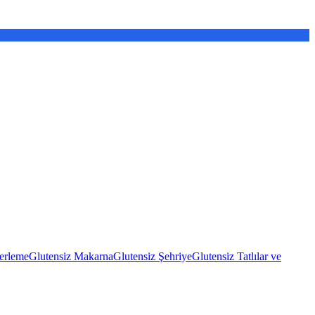
erleme
Glutensiz Makarna
Glutensiz Şehriye
Glutensiz Tatlılar ve