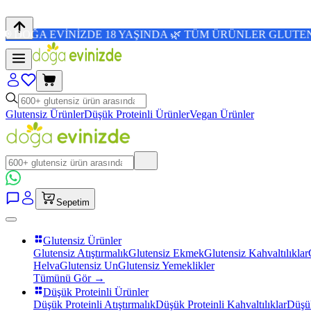
İNİZDE 18 YAŞINDA 🌿 TÜM ÜRÜNLER GLUTENSİZ 💜 4,8/5
Glutensiz Ürünler
Düşük Proteinli Ürünler
Vegan Ürünler
Sepetim
Glutensiz Ürünler
Glutensiz Atıştırmalık
Glutensiz Ekmek
Glutensiz Kahvaltılıklar
Helva
Glutensiz Un
Glutensiz Yemeklikler
Tümünü Gör →
Düşük Proteinli Ürünler
Düşük Proteinli Atıştırmalık
Düşük Proteinli Kahvaltılıklar
Düşük