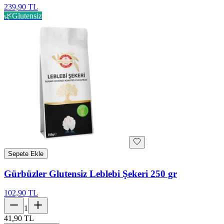
239,90 TL
🌿
Glutensiz
Sepete Ekle
Gürbüzler Glutensiz Leblebi Şekeri 250 gr
102,90 TL
1
41,90 TL