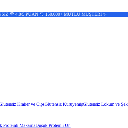
 PUAN 🛒 150.000+ MUTLU MÜŞTERİ ✨
Glutensiz Kraker ve Cips
Glutensiz Kuruyemiş
Glutensiz Lokum ve Şek
 Proteinli Makarna
Düşük Proteinli Un