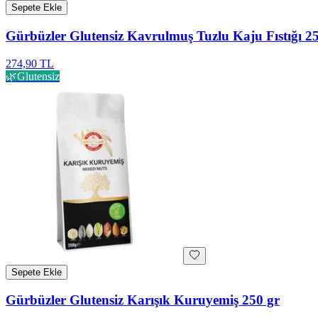
Sepete Ekle
Gürbüzler Glutensiz Kavrulmuş Tuzlu Kaju Fıstığı 2
274,90 TL
🌿
Glutensiz
Sepete Ekle
Gürbüzler Glutensiz Karışık Kuruyemiş 250 gr