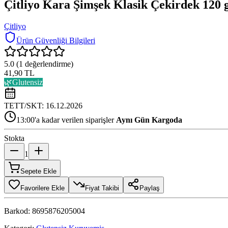
Çitliyo Kara Şimşek Klasik Çekirdek 120 
Çitliyo
Ürün Güvenliği Bilgileri
5.0
(
1
değerlendirme)
41,90 TL
🌿
Glutensiz
TETT/SKT:
16.12.2026
13:00'a kadar verilen siparişler
Aynı Gün Kargoda
Stokta
1
Sepete Ekle
Favorilere Ekle
Fiyat Takibi
Paylaş
Barkod:
8695876205004