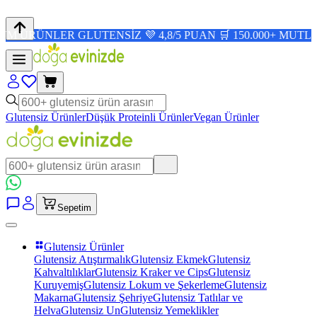
ÜNLER GLUTENSİZ 💜 4,8/5 PUAN 🛒 150.000+ MUTLU MÜŞT
Glutensiz Ürünler
Düşük Proteinli Ürünler
Vegan Ürünler
Sepetim
Glutensiz Ürünler
Glutensiz Atıştırmalık
Glutensiz Ekmek
Glutensiz
Kahvaltılıklar
Glutensiz Kraker ve Cips
Glutensiz
Kuruyemiş
Glutensiz Lokum ve Şekerleme
Glutensiz
Makarna
Glutensiz Şehriye
Glutensiz Tatlılar ve
Helva
Glutensiz Un
Glutensiz Yemeklikler