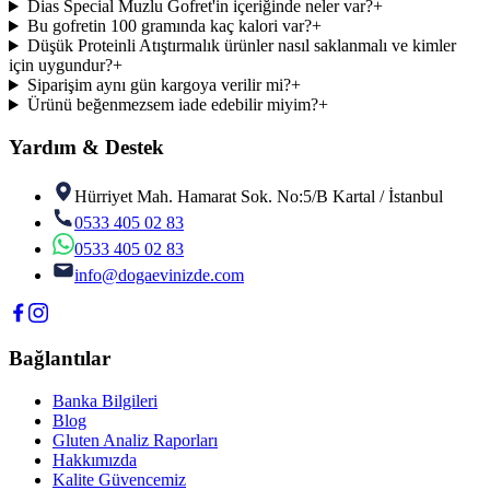
Dias Special Muzlu Gofret'in içeriğinde neler var?
+
Bu gofretin 100 gramında kaç kalori var?
+
Düşük Proteinli Atıştırmalık ürünler nasıl saklanmalı ve kimler
için uygundur?
+
Siparişim aynı gün kargoya verilir mi?
+
Ürünü beğenmezsem iade edebilir miyim?
+
Yardım & Destek
Hürriyet Mah. Hamarat Sok. No:5/B Kartal / İstanbul
0533 405 02 83
0533 405 02 83
info@dogaevinizde.com
Bağlantılar
Banka Bilgileri
Blog
Gluten Analiz Raporları
Hakkımızda
Kalite Güvencemiz