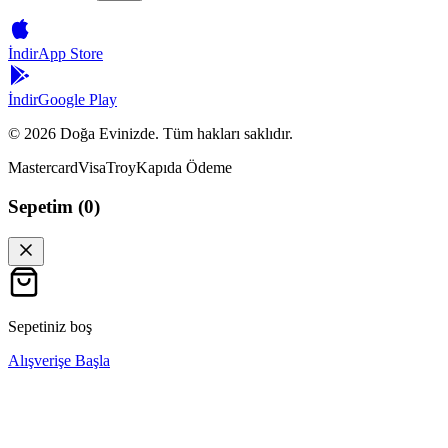
İndir
App Store
İndir
Google Play
©
2026
Doğa Evinizde. Tüm hakları saklıdır.
Mastercard
Visa
Troy
Kapıda Ödeme
Sepetim (
0
)
Sepetiniz boş
Alışverişe Başla