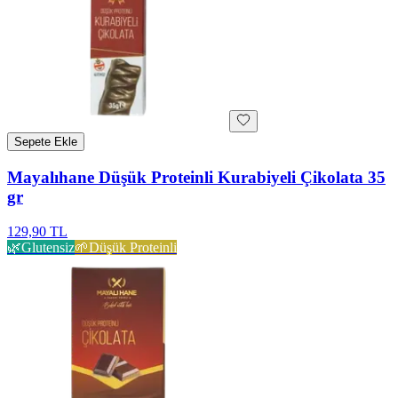
Sepete Ekle
Mayalıhane Düşük Proteinli Kurabiyeli Çikolata 35
gr
129,90 TL
🌿
Glutensiz
🌱
Düşük Proteinli