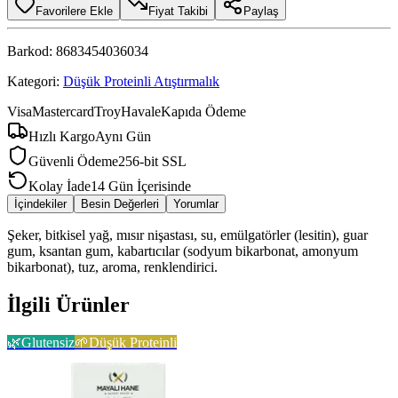
Favorilere Ekle
Fiyat Takibi
Paylaş
Barkod:
8683454036034
Kategori:
Düşük Proteinli Atıştırmalık
Visa
Mastercard
Troy
Havale
Kapıda Ödeme
Hızlı Kargo
Aynı Gün
Güvenli Ödeme
256-bit SSL
Kolay İade
14 Gün İçerisinde
İçindekiler
Besin Değerleri
Yorumlar
Şeker, bitkisel yağ, mısır nişastası, su, emülgatörler (lesitin), guar
gum, ksantan gum, kabartıcılar (sodyum bikarbonat, amonyum
bikarbonat), tuz, aroma, renklendirici.
İlgili Ürünler
🌿
Glutensiz
🌱
Düşük Proteinli