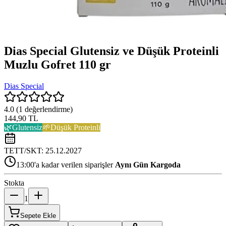
Dias Special Glutensiz ve Düşük Proteinli
Muzlu Gofret 110 gr
Dias Special
4.0
(
1
değerlendirme)
144,90 TL
🌿
Glutensiz
🌱
Düşük Proteinli
TETT/SKT:
25.12.2027
13:00'a kadar verilen siparişler
Aynı Gün Kargoda
Stokta
1
Sepete Ekle