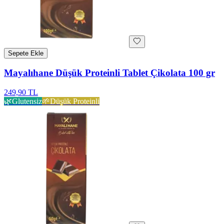
Sepete Ekle
Mayalıhane Düşük Proteinli Tablet Çikolata 100 gr
249,90 TL
🌿
Glutensiz
🌱
Düşük Proteinli