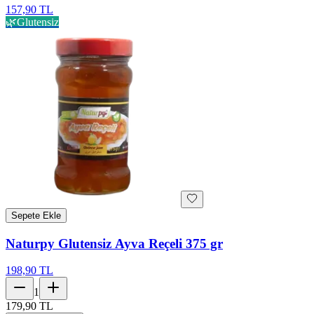
157,90 TL
🌿
Glutensiz
Sepete Ekle
Naturpy Glutensiz Ayva Reçeli 375 gr
198,90 TL
1
179,90 TL