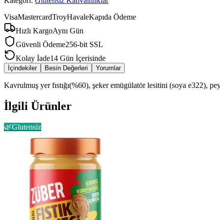
Kategori:
Glutensiz Kahvaltılıklar
Visa
Mastercard
Troy
Havale
Kapıda Ödeme
Hızlı Kargo
Aynı Gün
Güvenli Ödeme
256-bit SSL
Kolay İade
14 Gün İçerisinde
İçindekiler
Besin Değerleri
Yorumlar
Kavrulmuş yer fıstığı(%60), şeker emügülatör lesitini (soya e322), peyn
İlgili Ürünler
🌿
Glutensiz