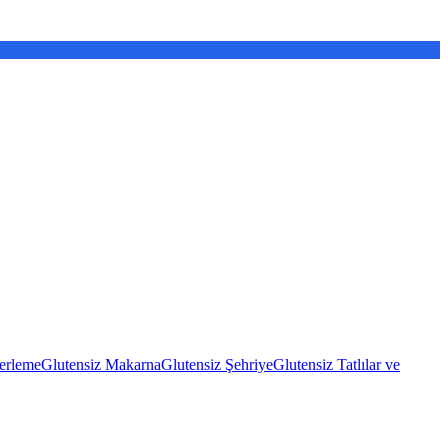
erleme
Glutensiz Makarna
Glutensiz Şehriye
Glutensiz Tatlılar ve