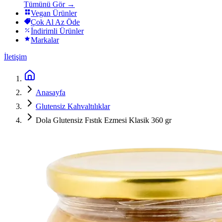
Tümünü Gör →
Vegan Ürünler
Çok Al Az Öde
İndirimli Ürünler
Markalar
İletişim
Anasayfa
Glutensiz Kahvaltılıklar
Dola Glutensiz Fıstık Ezmesi Klasik 360 gr