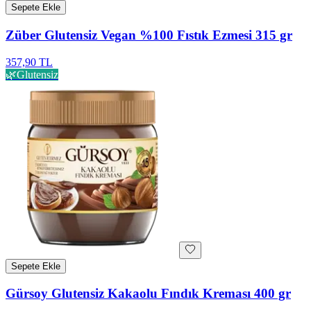
Sepete Ekle
Züber Glutensiz Vegan %100 Fıstık Ezmesi 315 gr
357,90 TL
🌿
Glutensiz
Sepete Ekle
Gürsoy Glutensiz Kakaolu Fındık Kreması 400 gr