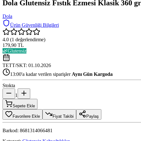
Dola Glutensiz Fıstık Ezmesi Klasik 360 g
Dola
Ürün Güvenliği Bilgileri
4.0
(
1
değerlendirme)
179,90 TL
🌿
Glutensiz
TETT/SKT:
01.10.2026
13:00'a kadar verilen siparişler
Aynı Gün Kargoda
Stokta
1
Sepete Ekle
Favorilere Ekle
Fiyat Takibi
Paylaş
Barkod:
8681314066481