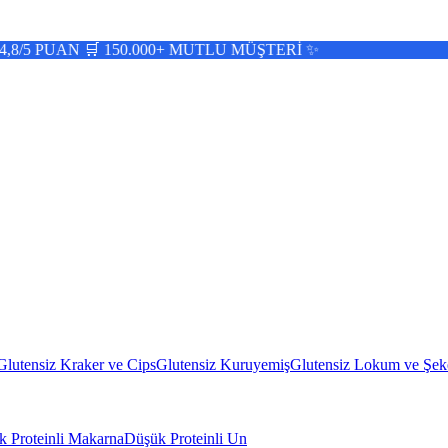
 150.000+ MUTLU MÜŞTERİ ✨
Glutensiz Kraker ve Cips
Glutensiz Kuruyemiş
Glutensiz Lokum ve Şek
 Proteinli Makarna
Düşük Proteinli Un