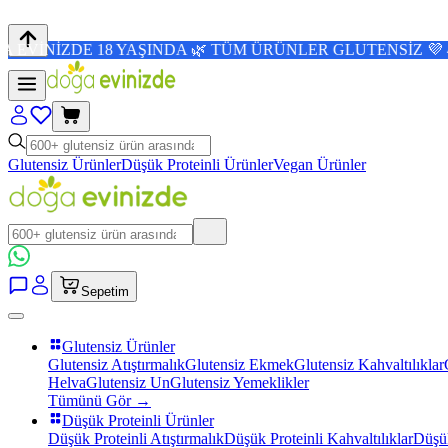
 18 YAŞINDA 🌿 TÜM ÜRÜNLER GLUTENSİZ 💜 4,8/5 PUAN 
Glutensiz Ürünler
Düşük Proteinli Ürünler
Vegan Ürünler
Sepetim
Glutensiz Ürünler
Glutensiz Atıştırmalık
Glutensiz Ekmek
Glutensiz Kahvaltılıklar
Helva
Glutensiz Un
Glutensiz Yemeklikler
Tümünü Gör →
Düşük Proteinli Ürünler
Düşük Proteinli Atıştırmalık
Düşük Proteinli Kahvaltılıklar
Düşük