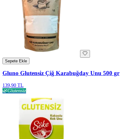
Sepete Ekle
Gluno Glutensiz Çiğ Karabuğday Unu 500 gr
139,90 TL
🌿
Glutensiz