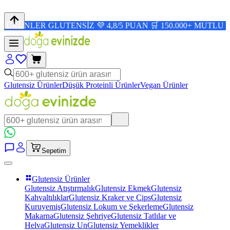
R GLUTENSİZ 💜 4,8/5 PUAN 🛒 150.000+ MUTLU MÜŞTERİ
Glutensiz Ürünler
Düşük Proteinli Ürünler
Vegan Ürünler
Sepetim
Glutensiz Ürünler
Glutensiz Atıştırmalık
Glutensiz Ekmek
Glutensiz
Kahvaltılıklar
Glutensiz Kraker ve Cips
Glutensiz
Kuruyemiş
Glutensiz Lokum ve Şekerleme
Glutensiz
Makarna
Glutensiz Şehriye
Glutensiz Tatlılar ve
Helva
Glutensiz Un
Glutensiz Yemeklikler