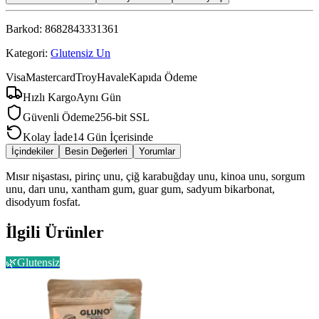
Barkod:
8682843331361
Kategori:
Glutensiz Un
Visa
Mastercard
Troy
Havale
Kapıda Ödeme
Hızlı Kargo
Aynı Gün
Güvenli Ödeme
256-bit SSL
Kolay İade
14 Gün İçerisinde
İçindekiler
Besin Değerleri
Yorumlar
Mısır nişastası, pirinç unu, çiğ karabuğday unu, kinoa unu, sorgum
unu, darı unu, xantham gum, guar gum, sadyum bikarbonat,
disodyum fosfat.
İlgili Ürünler
🌿
Glutensiz