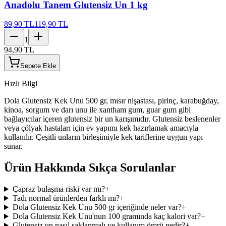
Anadolu Tanem Glutensiz Un 1 kg
89,90 TL
119,90 TL
1
94,90 TL
Sepete Ekle
Hızlı Bilgi
Dola Glutensiz Kek Unu 500 gr, mısır nişastası, pirinç, karabuğday,
kinoa, sorgum ve darı unu ile xantham gum, guar gum gibi
bağlayıcılar içeren glutensiz bir un karışımıdır. Glutensiz beslenenler
veya çölyak hastaları için ev yapımı kek hazırlamak amacıyla
kullanılır. Çeşitli unların birleşimiyle kek tariflerine uygun yapı
sunar.
Ürün Hakkında Sıkça Sorulanlar
Çapraz bulaşma riski var mı?
+
Tadı normal ürünlerden farklı mı?
+
Dola Glutensiz Kek Unu 500 gr içeriğinde neler var?
+
Dola Glutensiz Kek Unu'nun 100 gramında kaç kalori var?
+
Glutensiz un nasıl saklanmalı ve kullanım ömrü nedir?
+