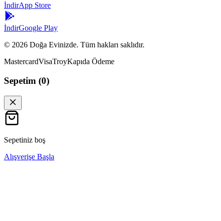
İndir
App Store
İndir
Google Play
©
2026
Doğa Evinizde. Tüm hakları saklıdır.
Mastercard
Visa
Troy
Kapıda Ödeme
Sepetim (
0
)
Sepetiniz boş
Alışverişe Başla