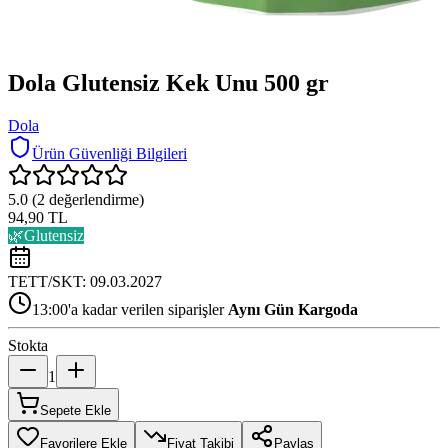
Dola Glutensiz Kek Unu 500 gr
Dola
Ürün Güvenliği Bilgileri
5.0
(
2
değerlendirme)
94,90 TL
🌿
Glutensiz
TETT/SKT:
09.03.2027
13:00'a kadar verilen siparişler
Aynı Gün Kargoda
Stokta
1
Sepete Ekle
Favorilere Ekle
Fiyat Takibi
Paylaş