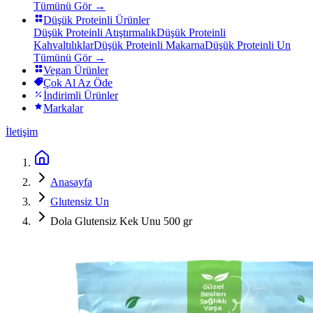
Tümünü Gör →
Düşük Proteinli Ürünler
Düşük Proteinli Atıştırmalık
Düşük Proteinli
Kahvaltılıklar
Düşük Proteinli Makarna
Düşük Proteinli Un
Tümünü Gör →
Vegan Ürünler
Çok Al Az Öde
İndirimli Ürünler
Markalar
İletişim
Anasayfa
Glutensiz Un
Dola Glutensiz Kek Unu 500 gr