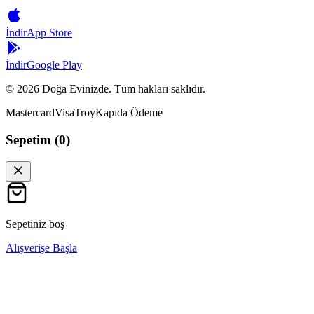
İndir
App Store
İndir
Google Play
©
2026
Doğa Evinizde. Tüm hakları saklıdır.
Mastercard
Visa
Troy
Kapıda Ödeme
Sepetim (
0
)
Sepetiniz boş
Alışverişe Başla