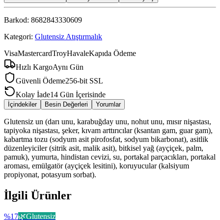
Barkod:
8682843330609
Kategori:
Glutensiz Atıştırmalık
Visa
Mastercard
Troy
Havale
Kapıda Ödeme
Hızlı Kargo
Aynı Gün
Güvenli Ödeme
256-bit SSL
Kolay İade
14 Gün İçerisinde
İçindekiler
Besin Değerleri
Yorumlar
Glutensiz un (darı unu, karabuğday unu, nohut unu, mısır nişastası,
tapiyoka nişastası, şeker, kıvam arttırıcılar (ksantan gam, guar gam),
kabartma tozu (sodyum asit pirofosfat, sodyum bikarbonat), asitlik
düzenleyiciler (sitrik asit, malik asit), bitkisel yağ (ayçiçek, palm,
pamuk), yumurta, hindistan cevizi, su, portakal parçacıkları, portakal
aroması, emülgatör (ayçiçek lesitini), koruyucular (kalsiyum
propiyonat, potasyum sorbat).
İlgili Ürünler
%
17
🌿
Glutensiz