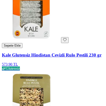
Sepete Ekle
Kale Glutensiz Hindistan Cevizli Rulo Pestili 230 gr
573,90 TL
🌿
Glutensiz