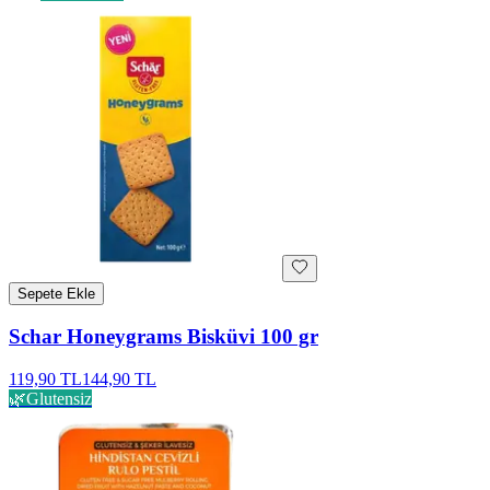
Sepete Ekle
Schar Honeygrams Bisküvi 100 gr
119,90 TL
144,90 TL
🌿
Glutensiz