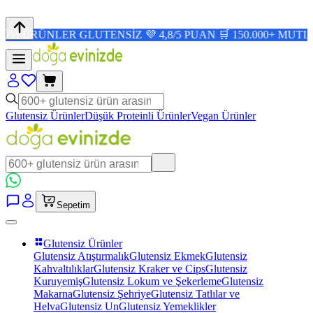
NLER GLUTENSİZ 💜 4,8/5 PUAN 🛒 150.000+ MUTLU MÜŞTE
Glutensiz Ürünler
Düşük Proteinli Ürünler
Vegan Ürünler
Sepetim
Glutensiz Ürünler
Glutensiz Atıştırmalık
Glutensiz Ekmek
Glutensiz
Kahvaltılıklar
Glutensiz Kraker ve Cips
Glutensiz
Kuruyemiş
Glutensiz Lokum ve Şekerleme
Glutensiz
Makarna
Glutensiz Şehriye
Glutensiz Tatlılar ve
Helva
Glutensiz Un
Glutensiz Yemeklikler