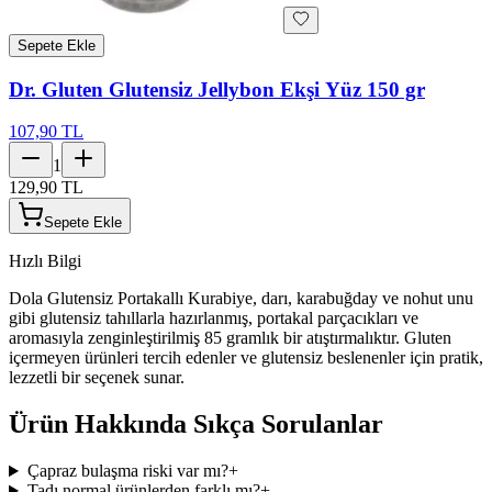
Sepete Ekle
Dr. Gluten Glutensiz Jellybon Ekşi Yüz 150 gr
107,90 TL
1
129,90 TL
Sepete Ekle
Hızlı Bilgi
Dola Glutensiz Portakallı Kurabiye, darı, karabuğday ve nohut unu
gibi glutensiz tahıllarla hazırlanmış, portakal parçacıkları ve
aromasıyla zenginleştirilmiş 85 gramlık bir atıştırmalıktır. Gluten
içermeyen ürünleri tercih edenler ve glutensiz beslenenler için pratik,
lezzetli bir seçenek sunar.
Ürün Hakkında Sıkça Sorulanlar
Çapraz bulaşma riski var mı?
+
Tadı normal ürünlerden farklı mı?
+