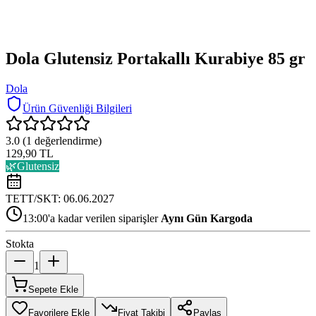
Dola Glutensiz Portakallı Kurabiye 85 gr
Dola
Ürün Güvenliği Bilgileri
3.0
(
1
değerlendirme)
129,90 TL
🌿
Glutensiz
TETT/SKT:
06.06.2027
13:00'a kadar verilen siparişler
Aynı Gün Kargoda
Stokta
1
Sepete Ekle
Favorilere Ekle
Fiyat Takibi
Paylaş