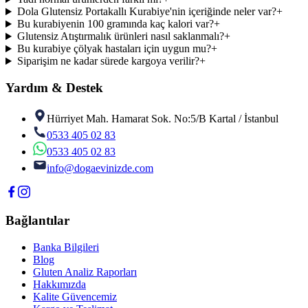
Dola Glutensiz Portakallı Kurabiye'nin içeriğinde neler var?
+
Bu kurabiyenin 100 gramında kaç kalori var?
+
Glutensiz Atıştırmalık ürünleri nasıl saklanmalı?
+
Bu kurabiye çölyak hastaları için uygun mu?
+
Siparişim ne kadar sürede kargoya verilir?
+
Yardım & Destek
Hürriyet Mah. Hamarat Sok. No:5/B Kartal / İstanbul
0533 405 02 83
0533 405 02 83
info@dogaevinizde.com
Bağlantılar
Banka Bilgileri
Blog
Gluten Analiz Raporları
Hakkımızda
Kalite Güvencemiz