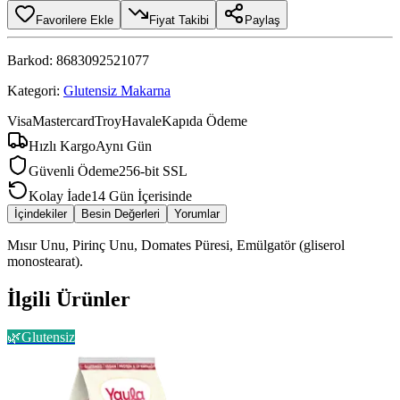
Favorilere Ekle
Fiyat Takibi
Paylaş
Barkod:
8683092521077
Kategori:
Glutensiz Makarna
Visa
Mastercard
Troy
Havale
Kapıda Ödeme
Hızlı Kargo
Aynı Gün
Güvenli Ödeme
256-bit SSL
Kolay İade
14 Gün İçerisinde
İçindekiler
Besin Değerleri
Yorumlar
Mısır Unu, Pirinç Unu, Domates Püresi, Emülgatör (gliserol
monostearat).
İlgili Ürünler
🌿
Glutensiz