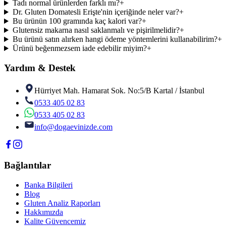
Tadı normal ürünlerden farklı mı?
+
Dr. Gluten Domatesli Erişte'nin içeriğinde neler var?
+
Bu ürünün 100 gramında kaç kalori var?
+
Glutensiz makarna nasıl saklanmalı ve pişirilmelidir?
+
Bu ürünü satın alırken hangi ödeme yöntemlerini kullanabilirim?
+
Ürünü beğenmezsem iade edebilir miyim?
+
Yardım & Destek
Hürriyet Mah. Hamarat Sok. No:5/B Kartal / İstanbul
0533 405 02 83
0533 405 02 83
info@dogaevinizde.com
Bağlantılar
Banka Bilgileri
Blog
Gluten Analiz Raporları
Hakkımızda
Kalite Güvencemiz