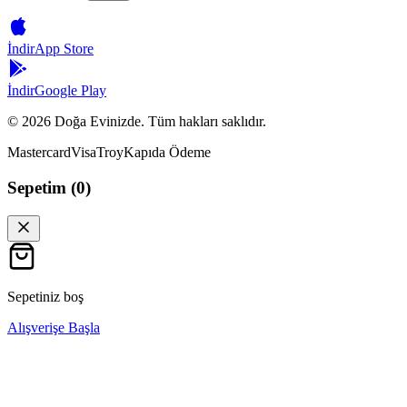
İndir
App Store
İndir
Google Play
©
2026
Doğa Evinizde. Tüm hakları saklıdır.
Mastercard
Visa
Troy
Kapıda Ödeme
Sepetim (
0
)
Sepetiniz boş
Alışverişe Başla