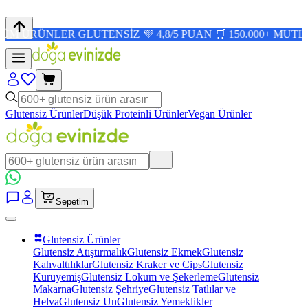
ÜNLER GLUTENSİZ 💜 4,8/5 PUAN 🛒 150.000+ MUTLU MÜŞ
Glutensiz Ürünler
Düşük Proteinli Ürünler
Vegan Ürünler
Sepetim
Glutensiz Ürünler
Glutensiz Atıştırmalık
Glutensiz Ekmek
Glutensiz
Kahvaltılıklar
Glutensiz Kraker ve Cips
Glutensiz
Kuruyemiş
Glutensiz Lokum ve Şekerleme
Glutensiz
Makarna
Glutensiz Şehriye
Glutensiz Tatlılar ve
Helva
Glutensiz Un
Glutensiz Yemeklikler