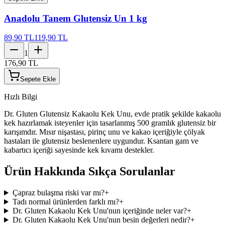
Anadolu Tanem Glutensiz Un 1 kg
89,90 TL
119,90 TL
1
176,90 TL
Sepete Ekle
Hızlı Bilgi
Dr. Gluten Glutensiz Kakaolu Kek Unu, evde pratik şekilde kakaolu
kek hazırlamak isteyenler için tasarlanmış 500 gramlık glutensiz bir
karışımdır. Mısır nişastası, pirinç unu ve kakao içeriğiyle çölyak
hastaları ile glutensiz beslenenlere uygundur. Ksantan gam ve
kabartıcı içeriği sayesinde kek kıvamı destekler.
Ürün Hakkında Sıkça Sorulanlar
Çapraz bulaşma riski var mı?
+
Tadı normal ürünlerden farklı mı?
+
Dr. Gluten Kakaolu Kek Unu'nun içeriğinde neler var?
+
Dr. Gluten Kakaolu Kek Unu'nun besin değerleri nedir?
+