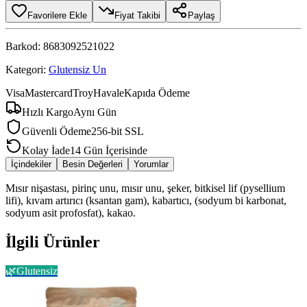
Favorilere Ekle
Fiyat Takibi
Paylaş
Barkod:
8683092521022
Kategori:
Glutensiz Un
Visa
Mastercard
Troy
Havale
Kapıda Ödeme
Hızlı Kargo
Aynı Gün
Güvenli Ödeme
256-bit SSL
Kolay İade
14 Gün İçerisinde
İçindekiler
Besin Değerleri
Yorumlar
Mısır nişastası, pirinç unu, mısır unu, şeker, bitkisel lif (pysellium
lifi), kıvam artırıcı (ksantan gam), kabartıcı, (sodyum bi karbonat,
sodyum asit profosfat), kakao.
İlgili Ürünler
🌿
Glutensiz