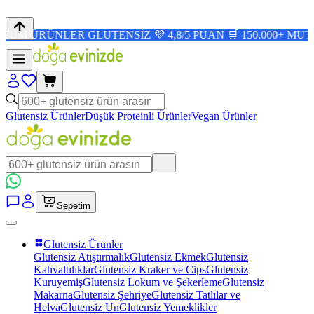
RÜNLER GLUTENSİZ 💜 4,8/5 PUAN 🛒 150.000+ MUTLU MÜ
Glutensiz Ürünler
Düşük Proteinli Ürünler
Vegan Ürünler
Sepetim
Glutensiz Ürünler
Glutensiz Atıştırmalık
Glutensiz Ekmek
Glutensiz
Kahvaltılıklar
Glutensiz Kraker ve Cips
Glutensiz
Kuruyemiş
Glutensiz Lokum ve Şekerleme
Glutensiz
Makarna
Glutensiz Şehriye
Glutensiz Tatlılar ve
Helva
Glutensiz Un
Glutensiz Yemeklikler