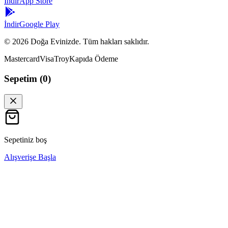
İndir
App Store
İndir
Google Play
©
2026
Doğa Evinizde. Tüm hakları saklıdır.
Mastercard
Visa
Troy
Kapıda Ödeme
Sepetim (
0
)
Sepetiniz boş
Alışverişe Başla