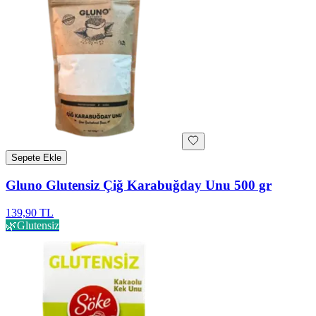
Sepete Ekle
Gluno Glutensiz Çiğ Karabuğday Unu 500 gr
139,90 TL
🌿
Glutensiz