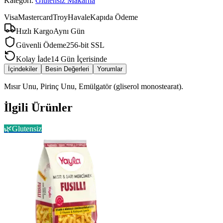
Kategori:
Glutensiz Makarna
Visa
Mastercard
Troy
Havale
Kapıda Ödeme
Hızlı Kargo
Aynı Gün
Güvenli Ödeme
256-bit SSL
Kolay İade
14 Gün İçerisinde
İçindekiler
Besin Değerleri
Yorumlar
Mısır Unu, Pirinç Unu, Emülgatör (gliserol monostearat).
İlgili Ürünler
🌿
Glutensiz