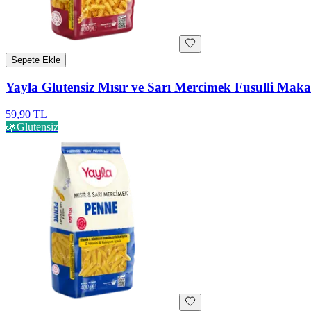
Sepete Ekle
Yayla Glutensiz Mısır ve Sarı Mercimek Fusulli Mak
59,90 TL
🌿
Glutensiz