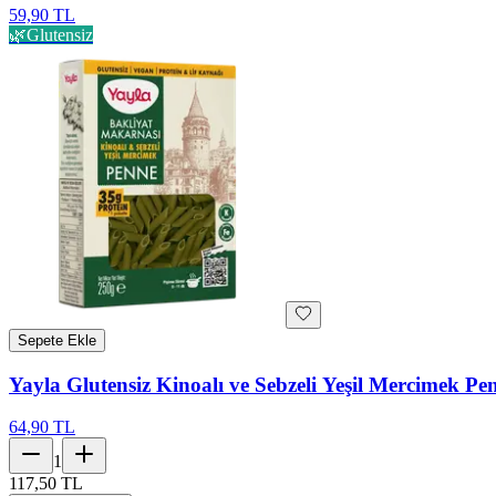
59,90 TL
🌿
Glutensiz
Sepete Ekle
Yayla Glutensiz Kinoalı ve Sebzeli Yeşil Mercimek P
64,90 TL
1
117,50 TL