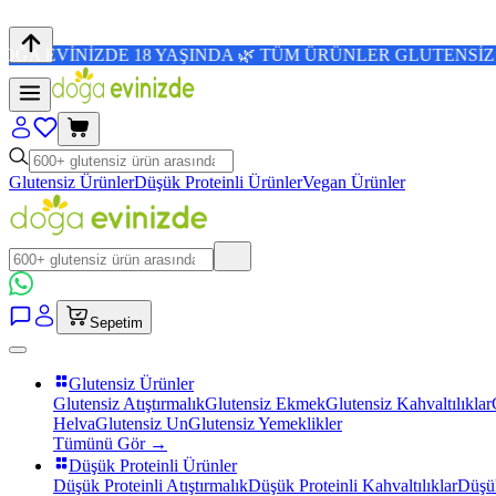
NİZDE 18 YAŞINDA 🌿 TÜM ÜRÜNLER GLUTENSİZ 💜 4,8/5 
Glutensiz Ürünler
Düşük Proteinli Ürünler
Vegan Ürünler
Sepetim
Glutensiz Ürünler
Glutensiz Atıştırmalık
Glutensiz Ekmek
Glutensiz Kahvaltılıklar
Helva
Glutensiz Un
Glutensiz Yemeklikler
Tümünü Gör →
Düşük Proteinli Ürünler
Düşük Proteinli Atıştırmalık
Düşük Proteinli Kahvaltılıklar
Düşük