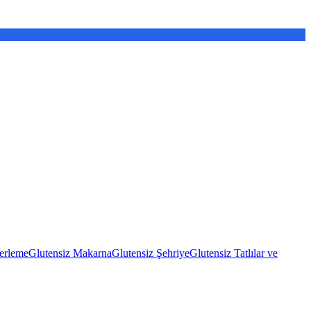
erleme
Glutensiz Makarna
Glutensiz Şehriye
Glutensiz Tatlılar ve