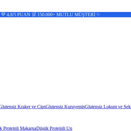
PUAN 🛒 150.000+ MUTLU MÜŞTERİ ✨
Glutensiz Kraker ve Cips
Glutensiz Kuruyemiş
Glutensiz Lokum ve Şek
 Proteinli Makarna
Düşük Proteinli Un