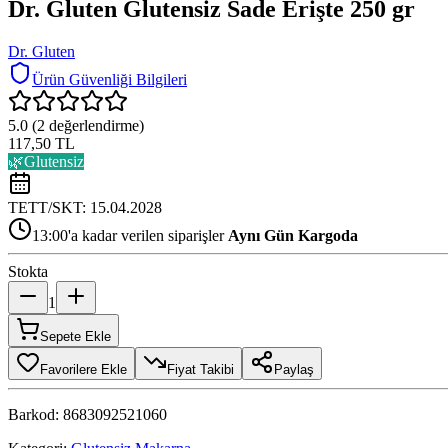
Dr. Gluten Glutensiz Sade Erişte 250 gr
Dr. Gluten
Ürün Güvenliği Bilgileri
5.0
(
2
değerlendirme)
117,50 TL
🌿
Glutensiz
TETT/SKT:
15.04.2028
13:00'a kadar verilen siparişler
Aynı Gün Kargoda
Stokta
1
Sepete Ekle
Favorilere Ekle
Fiyat Takibi
Paylaş
Barkod:
8683092521060