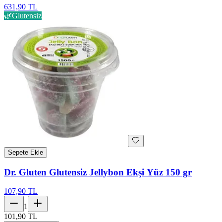
631,90 TL
🌿
Glutensiz
Sepete Ekle
Dr. Gluten Glutensiz Jellybon Ekşi Yüz 150 gr
107,90 TL
1
101,90 TL