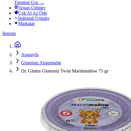
Tümünü Gör →
Vegan Ürünler
Çok Al Az Öde
İndirimli Ürünler
Markalar
İletişim
Anasayfa
Glutensiz Atıştırmalık
Dr. Gluten Glutensiz Twist Marshmallow 75 gr