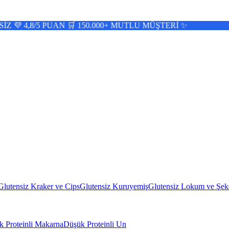
PUAN 🛒 150.000+ MUTLU MÜŞTERİ ✨
Glutensiz Kraker ve Cips
Glutensiz Kuruyemiş
Glutensiz Lokum ve Şek
 Proteinli Makarna
Düşük Proteinli Un