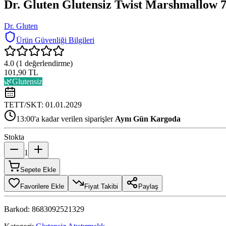
Dr. Gluten Glutensiz Twist Marshmallow 7
Dr. Gluten
Ürün Güvenliği Bilgileri
4.0
(
1
değerlendirme)
101,90 TL
🌿
Glutensiz
TETT/SKT:
01.01.2029
13:00'a kadar verilen siparişler
Aynı Gün Kargoda
Stokta
1
Sepete Ekle
Favorilere Ekle
Fiyat Takibi
Paylaş
Barkod:
8683092521329