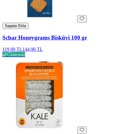
Sepete Ekle
Schar Honeygrams Bisküvi 100 gr
119,90 TL
144,90 TL
🌿
Glutensiz