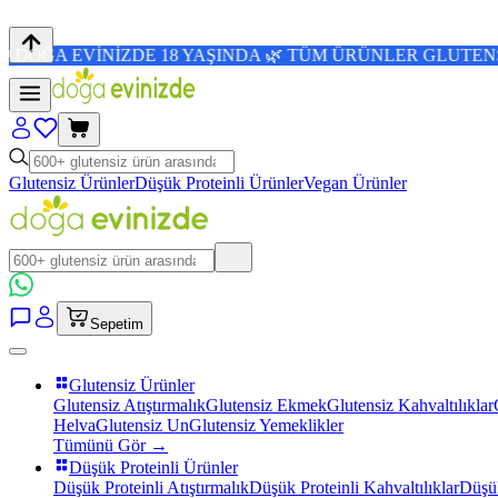
İNİZDE 18 YAŞINDA 🌿 TÜM ÜRÜNLER GLUTENSİZ 💜 4,8/5 
Glutensiz Ürünler
Düşük Proteinli Ürünler
Vegan Ürünler
Sepetim
Glutensiz Ürünler
Glutensiz Atıştırmalık
Glutensiz Ekmek
Glutensiz Kahvaltılıklar
Helva
Glutensiz Un
Glutensiz Yemeklikler
Tümünü Gör →
Düşük Proteinli Ürünler
Düşük Proteinli Atıştırmalık
Düşük Proteinli Kahvaltılıklar
Düşük