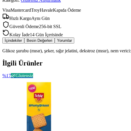
Kategori:
Glutensiz Atıştırmalık
Visa
Mastercard
Troy
Havale
Kapıda Ödeme
Hızlı Kargo
Aynı Gün
Güvenli Ödeme
256-bit SSL
Kolay İade
14 Gün İçerisinde
İçindekiler
Besin Değerleri
Yorumlar
Glikoz şurubu (mısır), şeker, sığır jelatini, dekstroz (mısır), nem veric
İlgili Ürünler
%
17
🌿
Glutensiz