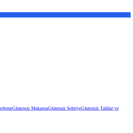
erleme
Glutensiz Makarna
Glutensiz Şehriye
Glutensiz Tatlılar ve