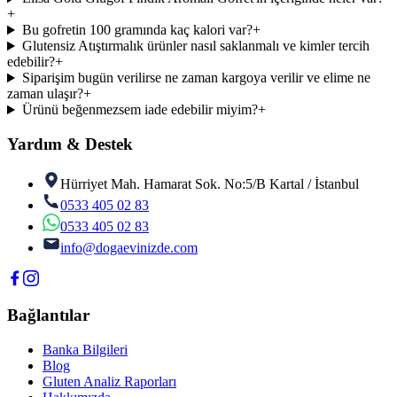
+
Bu gofretin 100 gramında kaç kalori var?
+
Glutensiz Atıştırmalık ürünler nasıl saklanmalı ve kimler tercih
edebilir?
+
Siparişim bugün verilirse ne zaman kargoya verilir ve elime ne
zaman ulaşır?
+
Ürünü beğenmezsem iade edebilir miyim?
+
Yardım & Destek
Hürriyet Mah. Hamarat Sok. No:5/B Kartal / İstanbul
0533 405 02 83
0533 405 02 83
info@dogaevinizde.com
Bağlantılar
Banka Bilgileri
Blog
Gluten Analiz Raporları