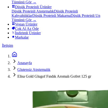
Tümünü Gör →
Düşük Proteinli Ürünler
Düşük Proteinli Atıştırmalık
Düşük Proteinli
Kahvaltılıklar
Düşük Proteinli Makarna
Düşük Proteinli Un
Tümünü Gör →
Vegan Ürünler
Çok Al Az Öde
İndirimli Ürünler
Markalar
İletişim
Anasayfa
Glutensiz Atıştırmalık
Elisa Gold Glugof Fındık Aromalı Gofret 125 gr