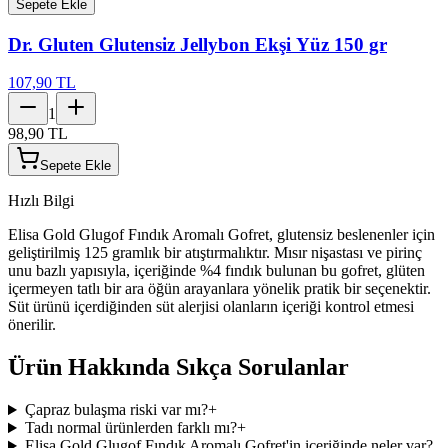
Sepete Ekle
Dr. Gluten Glutensiz Jellybon Ekşi Yüz 150 gr
107,90 TL
1
98,90 TL
Sepete Ekle
Hızlı Bilgi
Elisa Gold Glugof Fındık Aromalı Gofret, glutensiz beslenenler için
geliştirilmiş 125 gramlık bir atıştırmalıktır. Mısır nişastası ve pirinç
unu bazlı yapısıyla, içeriğinde %4 fındık bulunan bu gofret, glüten
içermeyen tatlı bir ara öğün arayanlara yönelik pratik bir seçenektir.
Süt ürünü içerdiğinden süt alerjisi olanların içeriği kontrol etmesi
önerilir.
Ürün Hakkında Sıkça Sorulanlar
Çapraz bulaşma riski var mı?
+
Tadı normal ürünlerden farklı mı?
+
Elisa Gold Glugof Fındık Aromalı Gofret'in içeriğinde neler var?