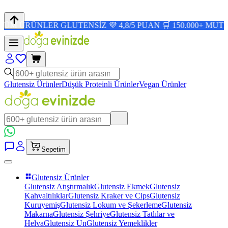
NLER GLUTENSİZ 💜 4,8/5 PUAN 🛒 150.000+ MUTLU MÜŞT
Glutensiz Ürünler
Düşük Proteinli Ürünler
Vegan Ürünler
Sepetim
Glutensiz Ürünler
Glutensiz Atıştırmalık
Glutensiz Ekmek
Glutensiz
Kahvaltılıklar
Glutensiz Kraker ve Cips
Glutensiz
Kuruyemiş
Glutensiz Lokum ve Şekerleme
Glutensiz
Makarna
Glutensiz Şehriye
Glutensiz Tatlılar ve
Helva
Glutensiz Un
Glutensiz Yemeklikler