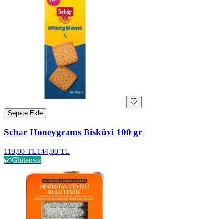
Sepete Ekle
Schar Honeygrams Bisküvi 100 gr
119,90 TL
144,90 TL
🌿
Glutensiz