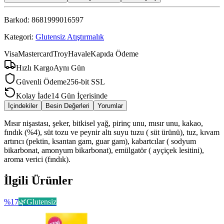
Barkod:
8681999016597
Kategori:
Glutensiz Atıştırmalık
Visa
Mastercard
Troy
Havale
Kapıda Ödeme
Hızlı Kargo
Aynı Gün
Güvenli Ödeme
256-bit SSL
Kolay İade
14 Gün İçerisinde
İçindekiler
Besin Değerleri
Yorumlar
Mısır nişastası, şeker, bitkisel yağ, pirinç unu, mısır unu, kakao,
fındık (%4), süt tozu ve peynir altı suyu tuzu ( süt ürünü), tuz, kıvam
artırıcı (pektin, ksantan gam, guar gam), kabartcılar ( sodyum
bikarbonat, amonyum bikarbonat), emülgatör ( ayçiçek lesitini),
aroma verici (fındık).
İlgili Ürünler
%
17
🌿
Glutensiz