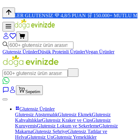
GLUTENSİZ 💜 4,8/5 PUAN 🛒 150.000+ MUTLU MÜŞTERİ ✨
Glutensiz Ürünler
Düşük Proteinli Ürünler
Vegan Ürünler
Sepetim
Glutensiz Ürünler
Glutensiz Atıştırmalık
Glutensiz Ekmek
Glutensiz
Kahvaltılıklar
Glutensiz Kraker ve Cips
Glutensiz
Kuruyemiş
Glutensiz Lokum ve Şekerleme
Glutensiz
Makarna
Glutensiz Şehriye
Glutensiz Tatlılar ve
Helva
Glutensiz Un
Glutensiz Yemeklikler