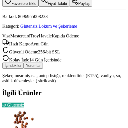
Favorilere Ekle
Fiyat Takibi
Paylaş
Barkod:
8696955008233
Kategori:
Glutensiz Lokum ve Şekerleme
Visa
Mastercard
Troy
Havale
Kapıda Ödeme
Hızlı Kargo
Aynı Gün
Güvenli Ödeme
256-bit SSL
Kolay İade
14 Gün İçerisinde
İçindekiler
Yorumlar
Şeker, mısır nişasta, antep fıstığı, renklendirici (E155), vanilya, su,
asitlik düzenleyici ( sitrik asit)
İlgili Ürünler
🌿
Glutensiz