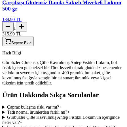
Çarşıbaşı Glutensiz Damla Sakızlı Mezekeli Lokum
500 gr
134,90 TL
1
315,90 TL
Sepete Ekle
Hızlı Bilgi
Gürbüzler Glutensiz Çifte Kavrulmuş Antep Fıstıklı Lokum, bol
fıstık içeren geleneksel bir Türk lezzeti olarak glutensiz beslenenler
ve lokum severler için uygundur. 400 gramlık bu paket, çifte
kavrulmuş fıstığıyla zengin bir tat sunar; ikramlık veya kişisel
tüketim için tercih edilebilir.
Ürün Hakkında Sıkça Sorulanlar
Çapraz bulaşma riski var mı?
+
Tadı normal ürünlerden farklı mı?
+
Gürbüzler Çifte Kavrulmuş Antep Fıstıklı Lokum'un içeriğinde
neler var?
+