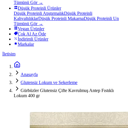
Tümünü Gör →
Düşük Proteinli Ürünler
Düşük Proteinli Atıştırmalık
Düşük Proteinli
Kahvaltılıklar
Düşük Proteinli Makarna
Düşük Proteinli Un
Tümünü Gör →
Vegan Ürünler
Çok Al Az Öde
İndirimli Ürünler
Markalar
İletişim
Anasayfa
Glutensiz Lokum ve Şekerleme
Gürbüzler Glutensiz Çifte Kavrulmuş Antep Fıstıklı
Lokum 400 gr