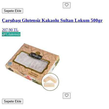
Sepete Ekle
Çarşıbaşı Glutensiz Kakaolu Sultan Lokum 500gr
207,90 TL
🌿
Glutensiz
Sepete Ekle