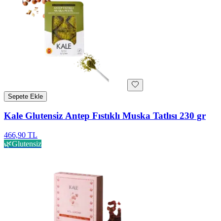
Sepete Ekle
Kale Glutensiz Antep Fıstıklı Muska Tatlısı 230 gr
466,90 TL
🌿
Glutensiz