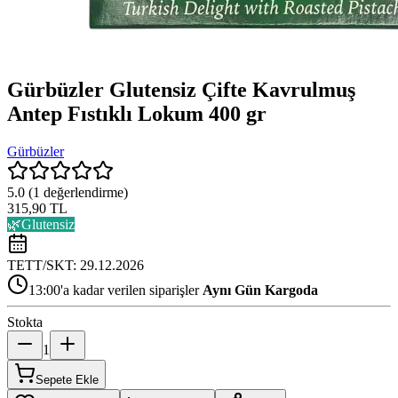
Gürbüzler Glutensiz Çifte Kavrulmuş
Antep Fıstıklı Lokum 400 gr
Gürbüzler
5.0
(
1
değerlendirme)
315,90 TL
🌿
Glutensiz
TETT/SKT:
29.12.2026
13:00'a kadar verilen siparişler
Aynı Gün Kargoda
Stokta
1
Sepete Ekle