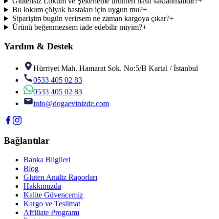
Glutensiz Lokum ve Şekerleme ürünleri nasıl saklanmalıdır?
+
Bu lokum çölyak hastaları için uygun mu?
+
Siparişim bugün verirsem ne zaman kargoya çıkar?
+
Ürünü beğenmezsem iade edebilir miyim?
+
Yardım & Destek
Hürriyet Mah. Hamarat Sok. No:5/B Kartal / İstanbul
0533 405 02 83
0533 405 02 83
info@dogaevinizde.com
Bağlantılar
Banka Bilgileri
Blog
Gluten Analiz Raporları
Hakkımızda
Kalite Güvencemiz
Kargo ve Teslimat
Affiliate Programı