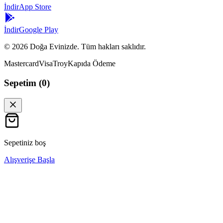
İndir
App Store
İndir
Google Play
©
2026
Doğa Evinizde. Tüm hakları saklıdır.
Mastercard
Visa
Troy
Kapıda Ödeme
Sepetim (
0
)
Sepetiniz boş
Alışverişe Başla