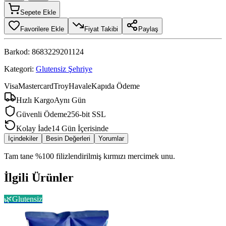
Sepete Ekle
Favorilere Ekle
Fiyat Takibi
Paylaş
Barkod:
8683229201124
Kategori:
Glutensiz Şehriye
Visa
Mastercard
Troy
Havale
Kapıda Ödeme
Hızlı Kargo
Aynı Gün
Güvenli Ödeme
256-bit SSL
Kolay İade
14 Gün İçerisinde
İçindekiler
Besin Değerleri
Yorumlar
Tam tane %100 filizlendirilmiş kırmızı mercimek unu.
İlgili Ürünler
🌿
Glutensiz