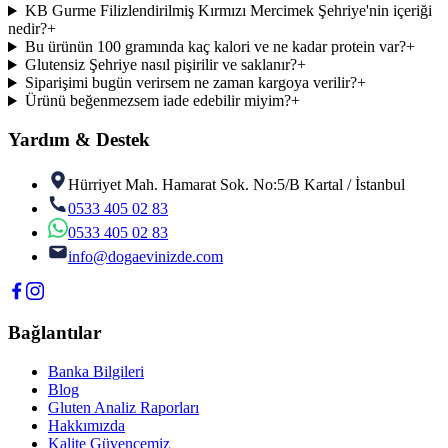
KB Gurme Filizlendirilmiş Kırmızı Mercimek Şehriye'nin içeriği
nedir?
+
Bu ürünün 100 gramında kaç kalori ve ne kadar protein var?
+
Glutensiz Şehriye nasıl pişirilir ve saklanır?
+
Siparişimi bugün verirsem ne zaman kargoya verilir?
+
Ürünü beğenmezsem iade edebilir miyim?
+
Yardım & Destek
Hürriyet Mah. Hamarat Sok. No:5/B Kartal / İstanbul
0533 405 02 83
0533 405 02 83
info@dogaevinizde.com
Bağlantılar
Banka Bilgileri
Blog
Gluten Analiz Raporları
Hakkımızda
Kalite Güvencemiz