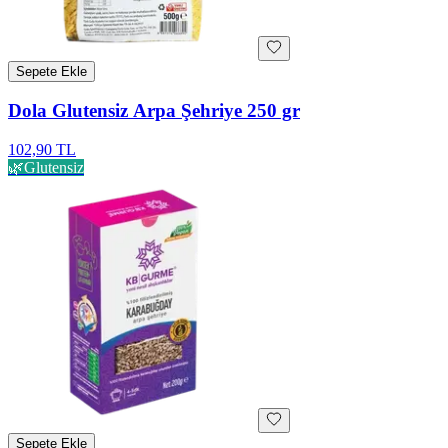
Sepete Ekle
Dola Glutensiz Arpa Şehriye 250 gr
102,90 TL
🌿
Glutensiz
Sepete Ekle