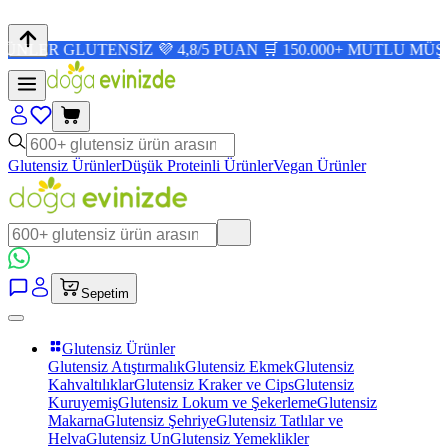
LUTENSİZ 💜 4,8/5 PUAN 🛒 150.000+ MUTLU MÜŞTERİ ✨
Glutensiz Ürünler
Düşük Proteinli Ürünler
Vegan Ürünler
Sepetim
Glutensiz Ürünler
Glutensiz Atıştırmalık
Glutensiz Ekmek
Glutensiz
Kahvaltılıklar
Glutensiz Kraker ve Cips
Glutensiz
Kuruyemiş
Glutensiz Lokum ve Şekerleme
Glutensiz
Makarna
Glutensiz Şehriye
Glutensiz Tatlılar ve
Helva
Glutensiz Un
Glutensiz Yemeklikler