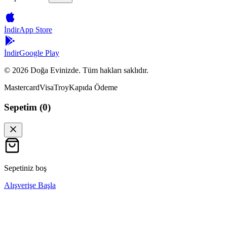
İndir
App Store
İndir
Google Play
©
2026
Doğa Evinizde. Tüm hakları saklıdır.
Mastercard
Visa
Troy
Kapıda Ödeme
Sepetim (
0
)
Sepetiniz boş
Alışverişe Başla