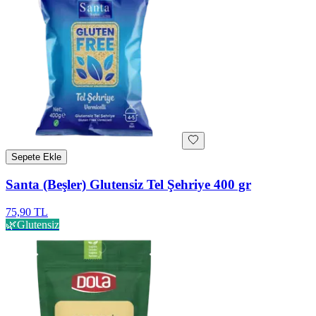
Sepete Ekle
Santa (Beşler) Glutensiz Tel Şehriye 400 gr
75,90 TL
🌿
Glutensiz