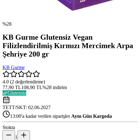
%
28
KB Gurme Glutensiz Vegan
Filizlendirilmiş Kırmızı Mercimek Arpa
Şehriye 200 gr
KB Gurme
4.0
(
2
değerlendirme)
77,90 TL
108,90 TL
%
28
indirim
🌿
Glutensiz
TETT/SKT:
02.06.2027
13:00'a kadar verilen siparişler
Aynı Gün Kargoda
Stokta
1