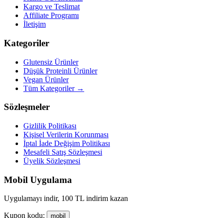
Kargo ve Teslimat
Affiliate Programı
İletişim
Kategoriler
Glutensiz Ürünler
Düşük Proteinli Ürünler
Vegan Ürünler
Tüm Kategoriler →
Sözleşmeler
Gizlilik Politikası
Kişisel Verilerin Korunması
İptal İade Değişim Politikası
Mesafeli Satış Sözleşmesi
Üyelik Sözleşmesi
Mobil Uygulama
Uygulamayı indir, 100 TL indirim kazan
Kupon kodu:
mobil