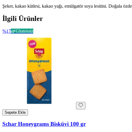
Şeker, kakao kütlesi, kakao yağı, emülgatör soya lesitini. Doğala öz
İlgili Ürünler
%
17
🌿
Glutensiz
Sepete Ekle
Schar Honeygrams Bisküvi 100 gr