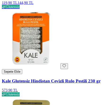
119,90 TL
144,90 TL
🌿
Glutensiz
Sepete Ekle
Kale Glutensiz Hindistan Cevizli Rulo Pestili 230 gr
573,90 TL
🌿
Glutensiz