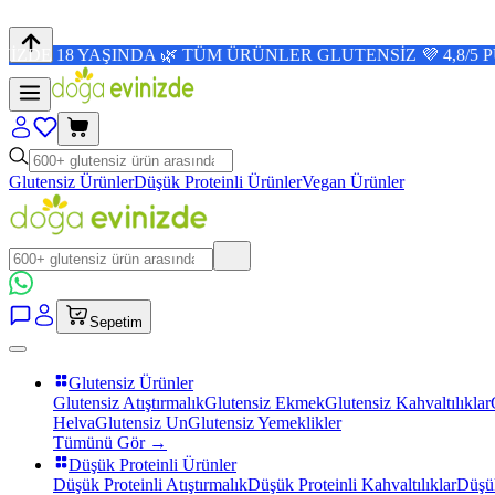
 YAŞINDA 🌿 TÜM ÜRÜNLER GLUTENSİZ 💜 4,8/5 PUAN 🛒 
Glutensiz Ürünler
Düşük Proteinli Ürünler
Vegan Ürünler
Sepetim
Glutensiz Ürünler
Glutensiz Atıştırmalık
Glutensiz Ekmek
Glutensiz Kahvaltılıklar
Helva
Glutensiz Un
Glutensiz Yemeklikler
Tümünü Gör →
Düşük Proteinli Ürünler
Düşük Proteinli Atıştırmalık
Düşük Proteinli Kahvaltılıklar
Düşük