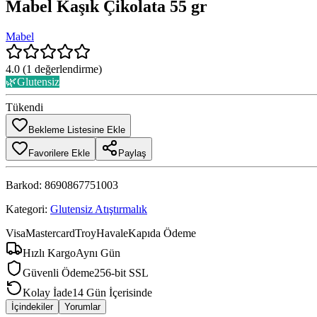
Mabel Kaşık Çikolata 55 gr
Mabel
4.0
(
1
değerlendirme)
🌿
Glutensiz
Tükendi
Bekleme Listesine Ekle
Favorilere Ekle
Paylaş
Barkod:
8690867751003
Kategori:
Glutensiz Atıştırmalık
Visa
Mastercard
Troy
Havale
Kapıda Ödeme
Hızlı Kargo
Aynı Gün
Güvenli Ödeme
256-bit SSL
Kolay İade
14 Gün İçerisinde
İçindekiler
Yorumlar