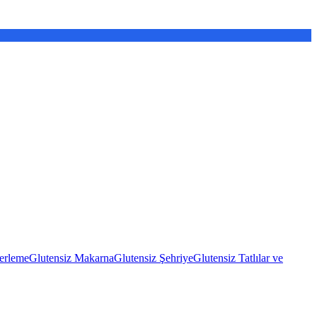
erleme
Glutensiz Makarna
Glutensiz Şehriye
Glutensiz Tatlılar ve