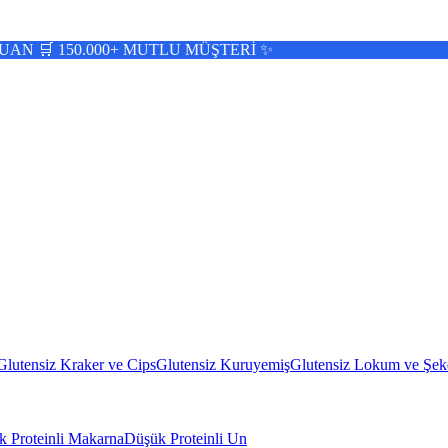
150.000+ MUTLU MÜŞTERİ ✨
Glutensiz Kraker ve Cips
Glutensiz Kuruyemiş
Glutensiz Lokum ve Şek
 Proteinli Makarna
Düşük Proteinli Un