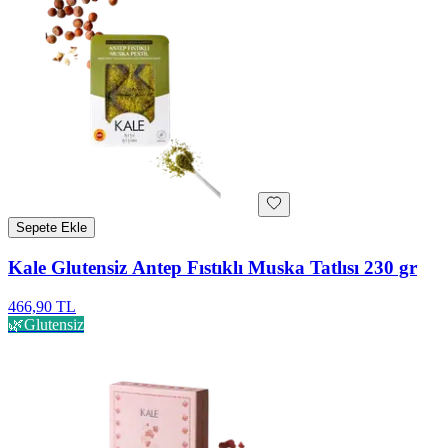
Sepete Ekle
Kale Glutensiz Antep Fıstıklı Muska Tatlısı 230 gr
466,90 TL
🌿
Glutensiz