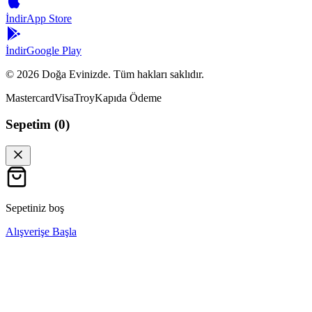
İndir
App Store
İndir
Google Play
©
2026
Doğa Evinizde. Tüm hakları saklıdır.
Mastercard
Visa
Troy
Kapıda Ödeme
Sepetim (
0
)
Sepetiniz boş
Alışverişe Başla