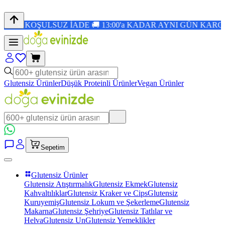
OŞULSUZ İADE 🚚 13:00'a KADAR AYNI GÜN KARGO 🎉 1.50
Glutensiz Ürünler
Düşük Proteinli Ürünler
Vegan Ürünler
Sepetim
Glutensiz Ürünler
Glutensiz Atıştırmalık
Glutensiz Ekmek
Glutensiz
Kahvaltılıklar
Glutensiz Kraker ve Cips
Glutensiz
Kuruyemiş
Glutensiz Lokum ve Şekerleme
Glutensiz
Makarna
Glutensiz Şehriye
Glutensiz Tatlılar ve
Helva
Glutensiz Un
Glutensiz Yemeklikler