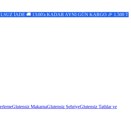
İADE 🚚 13:00'a KADAR AYNI GÜN KARGO 🎉 1.500 TL ÜZ
erleme
Glutensiz Makarna
Glutensiz Şehriye
Glutensiz Tatlılar ve