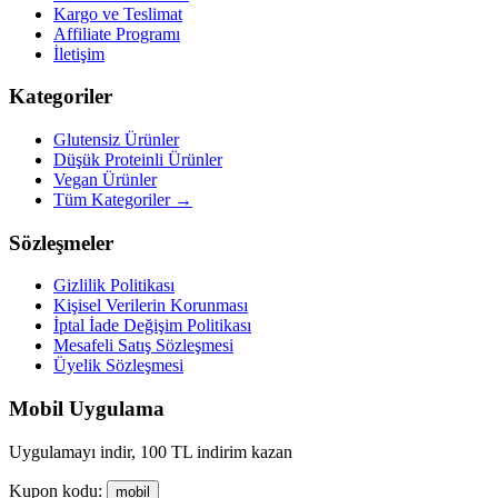
Kargo ve Teslimat
Affiliate Programı
İletişim
Kategoriler
Glutensiz Ürünler
Düşük Proteinli Ürünler
Vegan Ürünler
Tüm Kategoriler →
Sözleşmeler
Gizlilik Politikası
Kişisel Verilerin Korunması
İptal İade Değişim Politikası
Mesafeli Satış Sözleşmesi
Üyelik Sözleşmesi
Mobil Uygulama
Uygulamayı indir, 100 TL indirim kazan
Kupon kodu:
mobil