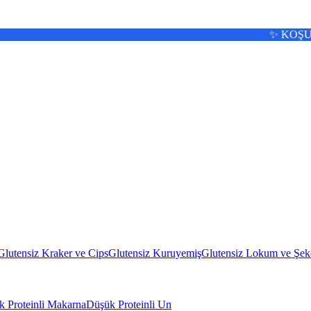
✨ KOŞULSUZ 
Glutensiz Kraker ve Cips
Glutensiz Kuruyemiş
Glutensiz Lokum ve Şek
 Proteinli Makarna
Düşük Proteinli Un