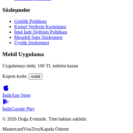
Sözleşmeler
Gizlilik Politikası
Kişisel Verilerin Korunması
İptal İade Değişim Politikası
Mesafeli Satış Sözleşmesi
Üyelik Sözleşmesi
Mobil Uygulama
Uygulamayı indir, 100 TL indirim kazan
Kupon kodu:
mobil
İndir
App Store
İndir
Google Play
©
2026
Doğa Evinizde. Tüm hakları saklıdır.
Mastercard
Visa
Troy
Kapıda Ödeme