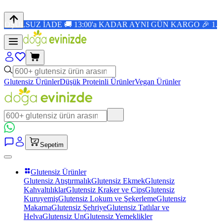
 İADE 🚚 13:00'a KADAR AYNI GÜN KARGO 🎉 1.500 TL Ü
Glutensiz Ürünler
Düşük Proteinli Ürünler
Vegan Ürünler
Sepetim
Glutensiz Ürünler
Glutensiz Atıştırmalık
Glutensiz Ekmek
Glutensiz
Kahvaltılıklar
Glutensiz Kraker ve Cips
Glutensiz
Kuruyemiş
Glutensiz Lokum ve Şekerleme
Glutensiz
Makarna
Glutensiz Şehriye
Glutensiz Tatlılar ve
Helva
Glutensiz Un
Glutensiz Yemeklikler