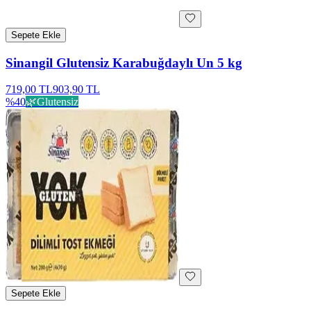
Sepete Ekle
Sinangil Glutensiz Karabuğdaylı Un 5 kg
719,00 TL
903,90 TL
%
40
🌿
Glutensiz
Sepete Ekle