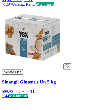
%
15
Ücretsiz Kargo
🌿
Glutensiz
Sepete Ekle
Sinangil Glutensiz Un 5 kg
599,90 TL
708,90 TL
%
44
🌿
Glutensiz