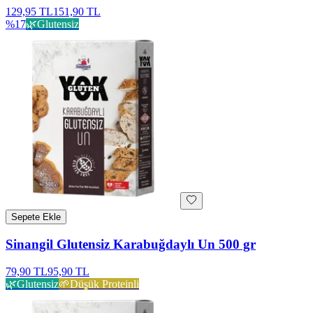
129,95 TL
151,90 TL
%
17
🌿
Glutensiz
Sepete Ekle
Sinangil Glutensiz Karabuğdaylı Un 500 gr
79,90 TL
95,90 TL
🌿
Glutensiz
🌱
Düşük Proteinli