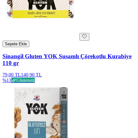
Sepete Ekle
Sinangil Gluten YOK Susamlı Çörekotlu Kurabiye
110 gr
79,00 TL
140,90 TL
%
13
🌿
Glutensiz