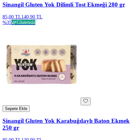
Sinangil Gluten Yok Dilimli Tost Ekmeği 280 gr
85,00 TL
140,90 TL
%
35
🌿
Glutensiz
Sepete Ekle
Sinangil Gluten Yok Karabuğdaylı Baton Ekmek
250 gr
85,00 TL
130,90 TL