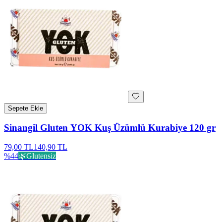
Sepete Ekle
Sinangil Gluten YOK Kuş Üzümlü Kurabiye 120 gr
79,00 TL
140,90 TL
%
44
🌿
Glutensiz