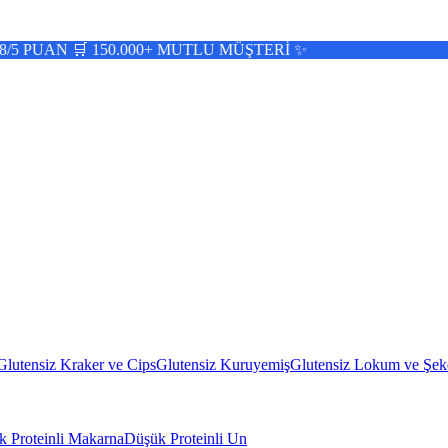
 150.000+ MUTLU MÜŞTERİ ✨
Glutensiz Kraker ve Cips
Glutensiz Kuruyemiş
Glutensiz Lokum ve Şek
 Proteinli Makarna
Düşük Proteinli Un