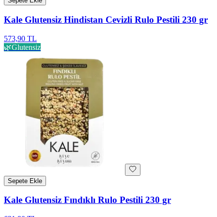
Sepete Ekle
Kale Glutensiz Hindistan Cevizli Rulo Pestili 230 gr
573,90 TL
🌿
Glutensiz
Sepete Ekle
Kale Glutensiz Fındıklı Rulo Pestili 230 gr