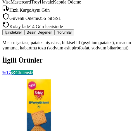
Visa
Mastercard
Troy
Havale
Kapıda Ödeme
Hızlı Kargo
Aynı Gün
Güvenli Ödeme
256-bit SSL
Kolay İade
14 Gün İçerisinde
İçindekiler
Besin Değerleri
Yorumlar
Mısır nişastası, patates nişastası, bitkisel lif (psyllium,patates), mısı
yumurta, kabartma tozu (sodyum asit pirofosfat, sodyum bikarbonat). E
İlgili Ürünler
%
17
🌿
Glutensiz