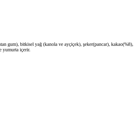
 khantan gum), bitkisel yağ (kanola ve ayçiçek), şeker(pancar), kakao(%8),
 yumurta içerir.