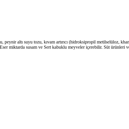
r unu, peynir altı suyu tozu, kıvam artırıcı (hidroksipropil metilselüloz,
ser miktarda susam ve Sert kabuklu meyveler içerebilir. Süt ürünleri ve