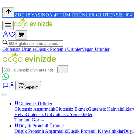
18 YAŞINDA 🌿 TÜM ÜRÜNLER GLUTENSİZ 💜 4,8/5 PUAN 🛒
Glutensiz Ürünler
Düşük Proteinli Ürünler
Vegan Ürünler
Sepetim
Glutensiz Ürünler
Glutensiz Atıştırmalık
Glutensiz Ekmek
Glutensiz Kahvaltılıklar
Helva
Glutensiz Un
Glutensiz Yemeklikler
Tümünü Gör →
Düşük Proteinli Ürünler
Düşük Proteinli Atıştırmalık
Düşük Proteinli Kahvaltılıklar
Düşük