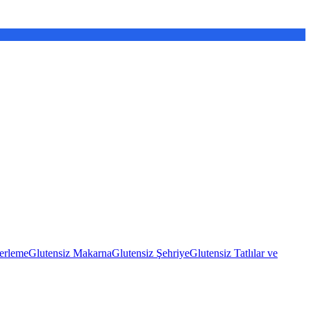
erleme
Glutensiz Makarna
Glutensiz Şehriye
Glutensiz Tatlılar ve