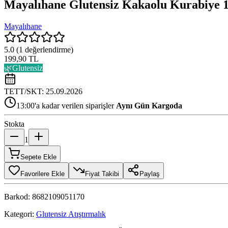
Mayalıhane Glutensiz Kakaolu Kurabiye 1
Mayalıhane
5.0
(
1
değerlendirme)
199,90 TL
🌿
Glutensiz
TETT/SKT:
25.09.2026
13:00'a kadar verilen siparişler
Aynı Gün Kargoda
Stokta
1
Sepete Ekle
Favorilere Ekle
Fiyat Takibi
Paylaş
Barkod:
8682109051170
Kategori:
Glutensiz Atıştırmalık