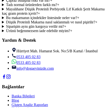
Çapraz bulaşma riski var mı?
+
Tadı normal ürünlerden farklı mı?
+
Mayalıhane Düşük Proteinli Prebiyotik Lif Katkılı Şerit Makarna
kaç gram protein içerir?
+
Bu makarnanın içindekiler listesinde neler var?
+
Düşük Proteinli Makarna nasıl saklanmalı ve nasıl pişirilir?
+
Siparişim aynı gün kargoya verilir mi?
+
Ürünü beğenmezsem iade edebilir miyim?
+
Yardım & Destek
Hürriyet Mah. Hamarat Sok. No:5/B Kartal / İstanbul
0533 405 02 83
0533 405 02 83
info@dogaevinizde.com
Bağlantılar
Banka Bilgileri
Blog
Gluten Analiz Raporları