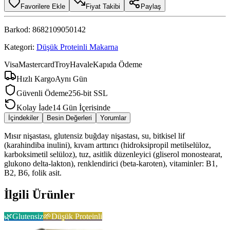
Favorilere Ekle
Fiyat Takibi
Paylaş
Barkod:
8682109050142
Kategori:
Düşük Proteinli Makarna
Visa
Mastercard
Troy
Havale
Kapıda Ödeme
Hızlı Kargo
Aynı Gün
Güvenli Ödeme
256-bit SSL
Kolay İade
14 Gün İçerisinde
İçindekiler
Besin Değerleri
Yorumlar
Mısır nişastası, glutensiz buğday nişastası, su, bitkisel lif
(karahindiba inulini), kıvam arttırıcı (hidroksipropil metilselüloz,
karboksimetil selüloz), tuz, asitlik düzenleyici (gliserol monostearat,
glukono delta-lakton), renklendirici (beta-karoten), vitaminler: B1,
B2, B6, folik asit.
İlgili Ürünler
🌿
Glutensiz
🌱
Düşük Proteinli