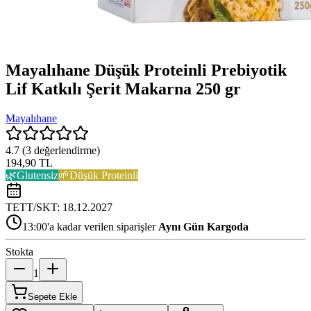
Mayalıhane Düşük Proteinli Prebiyotik
Lif Katkılı Şerit Makarna 250 gr
Mayalıhane
4.7
(
3
değerlendirme)
194,90 TL
🌿
Glutensiz
🌱
Düşük Proteinli
TETT/SKT:
18.12.2027
13:00'a kadar verilen siparişler
Aynı Gün Kargoda
Stokta
1
Sepete Ekle