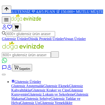
ENSİZ 💜 4,8/5 PUAN 🛒 150.000+ MUTLU MÜŞTERİ ✨
Glutensiz Ürünler
Düşük Proteinli Ürünler
Vegan Ürünler
Sepetim
Glutensiz Ürünler
Glutensiz Atıştırmalık
Glutensiz Ekmek
Glutensiz
Kahvaltılıklar
Glutensiz Kraker ve Cips
Glutensiz
Kuruyemiş
Glutensiz Lokum ve Şekerleme
Glutensiz
Makarna
Glutensiz Şehriye
Glutensiz Tatlılar ve
Helva
Glutensiz Un
Glutensiz Yemeklikler