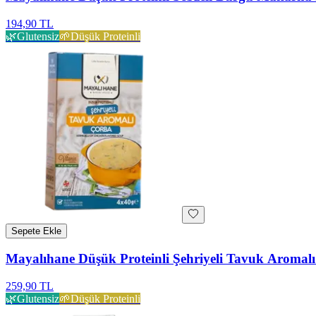
194,90 TL
🌿
Glutensiz
🌱
Düşük Proteinli
Sepete Ekle
Mayalıhane Düşük Proteinli Şehriyeli Tavuk Aromal
259,90 TL
🌿
Glutensiz
🌱
Düşük Proteinli