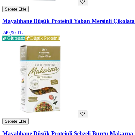
Sepete Ekle
Mayalıhane Düşük Proteinli Yaban Mersinli Çikolata
249,90 TL
🌿
Glutensiz
🌱
Düşük Proteinli
Sepete Ekle
Mayalıhane Düşük Proteinli Sebzeli Burgu Makarna 