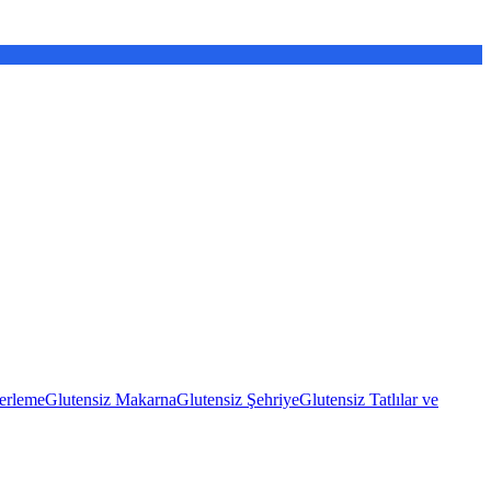
erleme
Glutensiz Makarna
Glutensiz Şehriye
Glutensiz Tatlılar ve