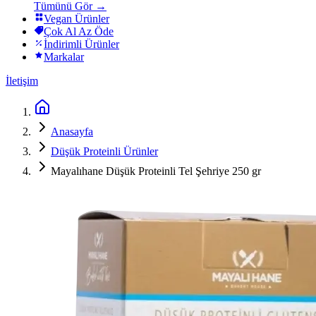
Tümünü Gör →
Vegan Ürünler
Çok Al Az Öde
İndirimli Ürünler
Markalar
İletişim
Anasayfa
Düşük Proteinli Ürünler
Mayalıhane Düşük Proteinli Tel Şehriye 250 gr