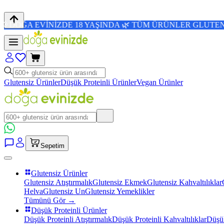
İNİZDE 18 YAŞINDA 🌿 TÜM ÜRÜNLER GLUTENSİZ 💜 4,8/5
Glutensiz Ürünler
Düşük Proteinli Ürünler
Vegan Ürünler
Sepetim
Glutensiz Ürünler
Glutensiz Atıştırmalık
Glutensiz Ekmek
Glutensiz Kahvaltılıklar
Helva
Glutensiz Un
Glutensiz Yemeklikler
Tümünü Gör →
Düşük Proteinli Ürünler
Düşük Proteinli Atıştırmalık
Düşük Proteinli Kahvaltılıklar
Düşük