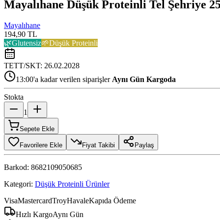
Mayalıhane Düşük Proteinli Tel Şehriye 2
Mayalıhane
194,90 TL
🌿
Glutensiz
🌱
Düşük Proteinli
TETT/SKT:
26.02.2028
13:00'a kadar verilen siparişler
Aynı Gün Kargoda
Stokta
1
Sepete Ekle
Favorilere Ekle
Fiyat Takibi
Paylaş
Barkod:
8682109050685
Kategori:
Düşük Proteinli Ürünler
Visa
Mastercard
Troy
Havale
Kapıda Ödeme
Hızlı Kargo
Aynı Gün