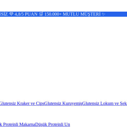
 PUAN 🛒 150.000+ MUTLU MÜŞTERİ ✨
Glutensiz Kraker ve Cips
Glutensiz Kuruyemiş
Glutensiz Lokum ve Şek
 Proteinli Makarna
Düşük Proteinli Un