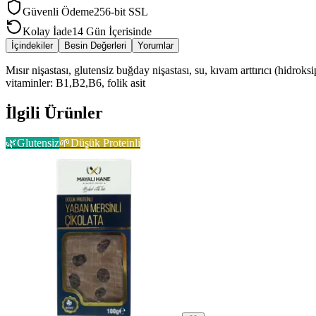
Güvenli Ödeme
256-bit SSL
Kolay İade
14 Gün İçerisinde
İçindekiler
Besin Değerleri
Yorumlar
Mısır nişastası, glutensiz buğday nişastası, su, kıvam arttırıcı (hidroks
vitaminler: B1,B2,B6, folik asit
İlgili Ürünler
🌿
Glutensiz
🌱
Düşük Proteinli