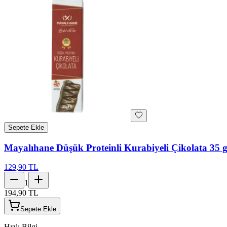
Sepete Ekle
Mayalıhane Düşük Proteinli Kurabiyeli Çikolata 35 
129,90 TL
1
194,90 TL
Sepete Ekle
Hızlı Bilgi