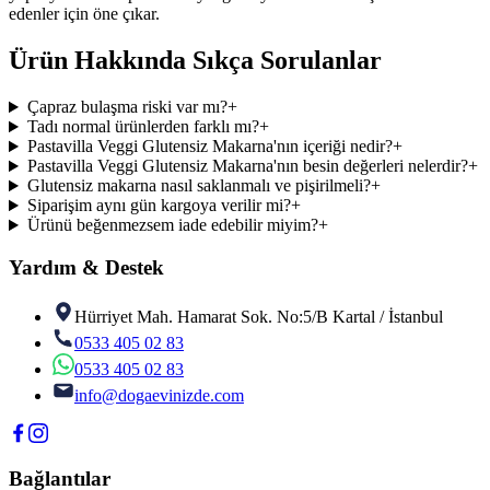
edenler için öne çıkar.
Ürün Hakkında Sıkça Sorulanlar
Çapraz bulaşma riski var mı?
+
Tadı normal ürünlerden farklı mı?
+
Pastavilla Veggi Glutensiz Makarna'nın içeriği nedir?
+
Pastavilla Veggi Glutensiz Makarna'nın besin değerleri nelerdir?
+
Glutensiz makarna nasıl saklanmalı ve pişirilmeli?
+
Siparişim aynı gün kargoya verilir mi?
+
Ürünü beğenmezsem iade edebilir miyim?
+
Yardım & Destek
Hürriyet Mah. Hamarat Sok. No:5/B Kartal / İstanbul
0533 405 02 83
0533 405 02 83
info@dogaevinizde.com
Bağlantılar