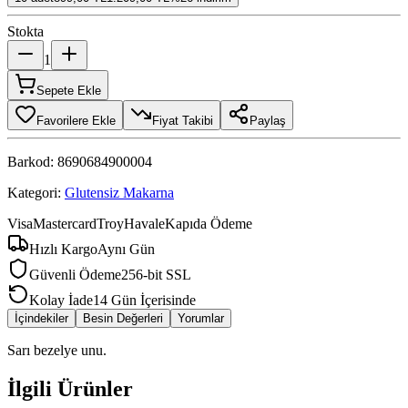
Stokta
1
Sepete Ekle
Favorilere Ekle
Fiyat Takibi
Paylaş
Barkod:
8690684900004
Kategori:
Glutensiz Makarna
Visa
Mastercard
Troy
Havale
Kapıda Ödeme
Hızlı Kargo
Aynı Gün
Güvenli Ödeme
256-bit SSL
Kolay İade
14 Gün İçerisinde
İçindekiler
Besin Değerleri
Yorumlar
Sarı bezelye unu.
İlgili Ürünler