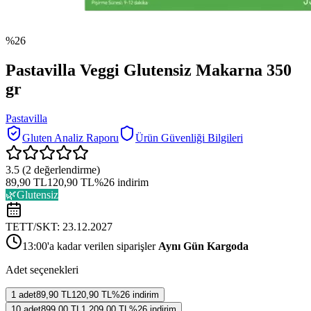
%
26
Pastavilla Veggi Glutensiz Makarna 350
gr
Pastavilla
Gluten Analiz Raporu
Ürün Güvenliği Bilgileri
3.5
(
2
değerlendirme)
89,90 TL
120,90 TL
%
26
indirim
🌿
Glutensiz
TETT/SKT:
23.12.2027
13:00'a kadar verilen siparişler
Aynı Gün Kargoda
Adet seçenekleri
1
adet
89,90 TL
120,90 TL
%
26
indirim
10
adet
899,00 TL
1.209,00 TL
%
26
indirim