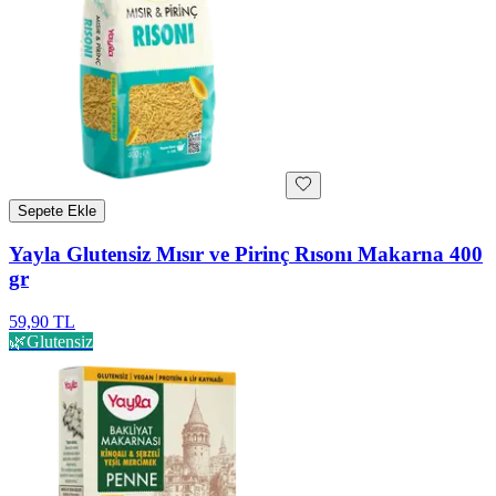
Sepete Ekle
Yayla Glutensiz Mısır ve Pirinç Rısonı Makarna 400
gr
59,90 TL
🌿
Glutensiz