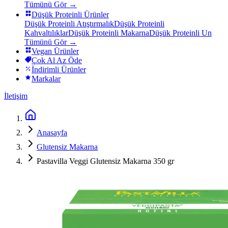
Tümünü Gör →
Düşük Proteinli Ürünler
Düşük Proteinli Atıştırmalık
Düşük Proteinli
Kahvaltılıklar
Düşük Proteinli Makarna
Düşük Proteinli Un
Tümünü Gör →
Vegan Ürünler
Çok Al Az Öde
İndirimli Ürünler
Markalar
İletişim
Anasayfa
Glutensiz Makarna
Pastavilla Veggi Glutensiz Makarna 350 gr