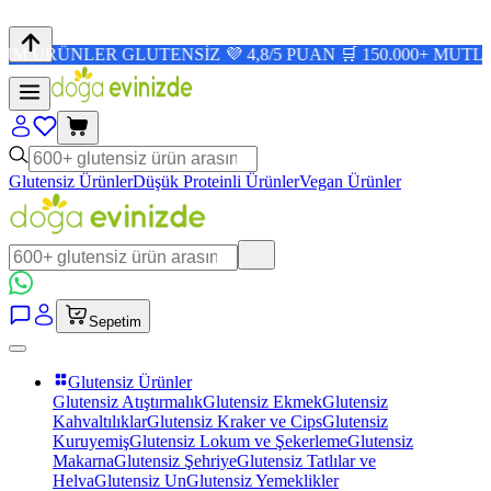
LER GLUTENSİZ 💜 4,8/5 PUAN 🛒 150.000+ MUTLU MÜŞTE
Glutensiz Ürünler
Düşük Proteinli Ürünler
Vegan Ürünler
Sepetim
Glutensiz Ürünler
Glutensiz Atıştırmalık
Glutensiz Ekmek
Glutensiz
Kahvaltılıklar
Glutensiz Kraker ve Cips
Glutensiz
Kuruyemiş
Glutensiz Lokum ve Şekerleme
Glutensiz
Makarna
Glutensiz Şehriye
Glutensiz Tatlılar ve
Helva
Glutensiz Un
Glutensiz Yemeklikler