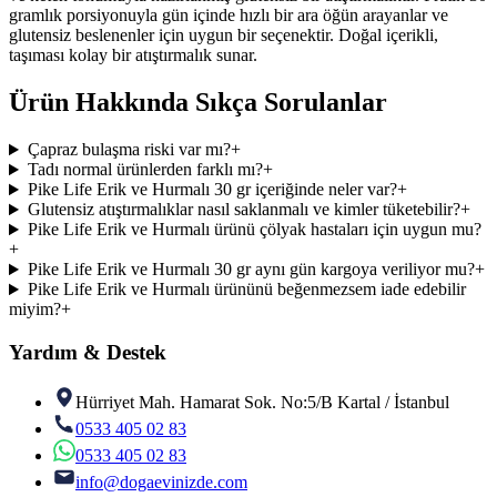
gramlık porsiyonuyla gün içinde hızlı bir ara öğün arayanlar ve
glutensiz beslenenler için uygun bir seçenektir. Doğal içerikli,
taşıması kolay bir atıştırmalık sunar.
Ürün Hakkında Sıkça Sorulanlar
Çapraz bulaşma riski var mı?
+
Tadı normal ürünlerden farklı mı?
+
Pike Life Erik ve Hurmalı 30 gr içeriğinde neler var?
+
Glutensiz atıştırmalıklar nasıl saklanmalı ve kimler tüketebilir?
+
Pike Life Erik ve Hurmalı ürünü çölyak hastaları için uygun mu?
+
Pike Life Erik ve Hurmalı 30 gr aynı gün kargoya veriliyor mu?
+
Pike Life Erik ve Hurmalı ürününü beğenmezsem iade edebilir
miyim?
+
Yardım & Destek
Hürriyet Mah. Hamarat Sok. No:5/B Kartal / İstanbul
0533 405 02 83
0533 405 02 83
info@dogaevinizde.com