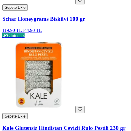
Sepete Ekle
Schar Honeygrams Bisküvi 100 gr
119,90 TL
144,90 TL
🌿
Glutensiz
Sepete Ekle
Kale Glutensiz Hindistan Cevizli Rulo Pestili 230 gr