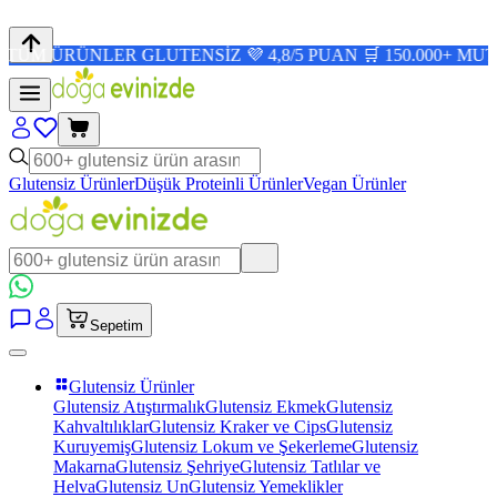
ÜNLER GLUTENSİZ 💜 4,8/5 PUAN 🛒 150.000+ MUTLU MÜŞ
Glutensiz Ürünler
Düşük Proteinli Ürünler
Vegan Ürünler
Sepetim
Glutensiz Ürünler
Glutensiz Atıştırmalık
Glutensiz Ekmek
Glutensiz
Kahvaltılıklar
Glutensiz Kraker ve Cips
Glutensiz
Kuruyemiş
Glutensiz Lokum ve Şekerleme
Glutensiz
Makarna
Glutensiz Şehriye
Glutensiz Tatlılar ve
Helva
Glutensiz Un
Glutensiz Yemeklikler