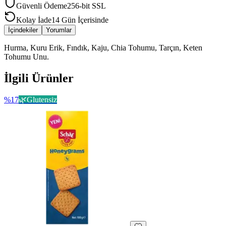
Güvenli Ödeme
256-bit SSL
Kolay İade
14 Gün İçerisinde
İçindekiler
Yorumlar
Hurma, Kuru Erik, Fındık, Kaju, Chia Tohumu, Tarçın, Keten
Tohumu Unu.
İlgili Ürünler
%
17
🌿
Glutensiz