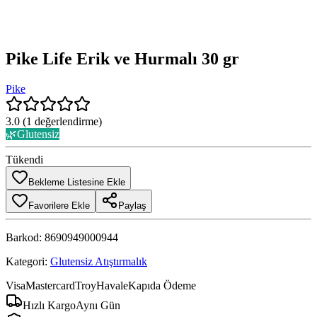
Pike Life Erik ve Hurmalı 30 gr
Pike
3.0
(
1
değerlendirme)
🌿
Glutensiz
Tükendi
Bekleme Listesine Ekle
Favorilere Ekle
Paylaş
Barkod:
8690949000944
Kategori:
Glutensiz Atıştırmalık
Visa
Mastercard
Troy
Havale
Kapıda Ödeme
Hızlı Kargo
Aynı Gün