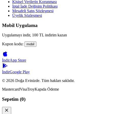
Kişisel Verilerin Korunması
İptal İade Değişim Politikası
Mesafeli Satış Sözleşmesi
Üyelik Sözleşmesi
Mobil Uygulama
Uygulamayı indir, 100 TL indirim kazan
Kupon kodu:
mobil
İndir
App Store
İndir
Google Play
©
2026
Doğa Evinizde. Tüm hakları saklıdır.
Mastercard
Visa
Troy
Kapıda Ödeme
Sepetim (
0
)