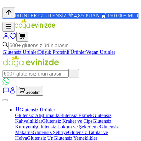
NLER GLUTENSİZ 💜 4,8/5 PUAN 🛒 150.000+ MUTLU MÜŞT
Glutensiz Ürünler
Düşük Proteinli Ürünler
Vegan Ürünler
Sepetim
Glutensiz Ürünler
Glutensiz Atıştırmalık
Glutensiz Ekmek
Glutensiz
Kahvaltılıklar
Glutensiz Kraker ve Cips
Glutensiz
Kuruyemiş
Glutensiz Lokum ve Şekerleme
Glutensiz
Makarna
Glutensiz Şehriye
Glutensiz Tatlılar ve
Helva
Glutensiz Un
Glutensiz Yemeklikler