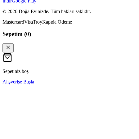
İndir
Google Play
©
2026
Doğa Evinizde. Tüm hakları saklıdır.
Mastercard
Visa
Troy
Kapıda Ödeme
Sepetim (
0
)
Sepetiniz boş
Alışverişe Başla