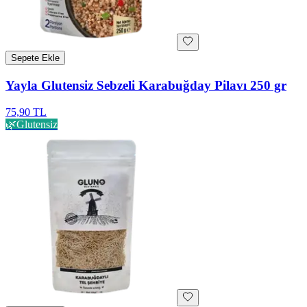
Sepete Ekle
Yayla Glutensiz Sebzeli Karabuğday Pilavı 250 gr
75,90 TL
🌿
Glutensiz