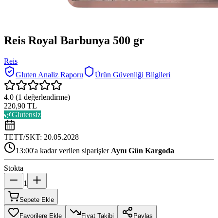
Reis Royal Barbunya 500 gr
Reis
Gluten Analiz Raporu
Ürün Güvenliği Bilgileri
4.0
(
1
değerlendirme)
220,90 TL
🌿
Glutensiz
TETT/SKT:
20.05.2028
13:00'a kadar verilen siparişler
Aynı Gün Kargoda
Stokta
1
Sepete Ekle
Favorilere Ekle
Fiyat Takibi
Paylaş