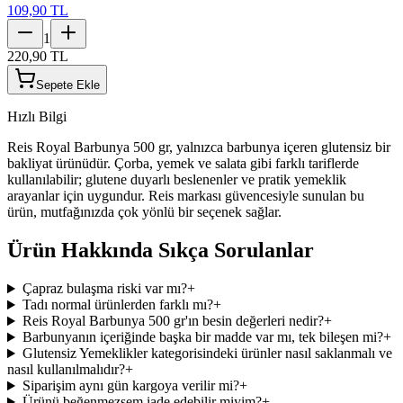
109,90 TL
1
220,90 TL
Sepete Ekle
Hızlı Bilgi
Reis Royal Barbunya 500 gr, yalnızca barbunya içeren glutensiz bir
bakliyat ürünüdür. Çorba, yemek ve salata gibi farklı tariflerde
kullanılabilir; glutene duyarlı beslenenler ve pratik yemeklik
arayanlar için uygundur. Reis markası güvencesiyle sunulan bu
ürün, mutfağınızda çok yönlü bir seçenek sağlar.
Ürün Hakkında Sıkça Sorulanlar
Çapraz bulaşma riski var mı?
+
Tadı normal ürünlerden farklı mı?
+
Reis Royal Barbunya 500 gr'ın besin değerleri nedir?
+
Barbunyanın içeriğinde başka bir madde var mı, tek bileşen mi?
+
Glutensiz Yemeklikler kategorisindeki ürünler nasıl saklanmalı ve
nasıl kullanılmalıdır?
+
Siparişim aynı gün kargoya verilir mi?
+
Ürünü beğenmezsem iade edebilir miyim?
+