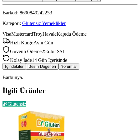
Barkod:
8690849242253
Kategori:
Glutensiz Yemeklikler
Visa
Mastercard
Troy
Havale
Kapıda Ödeme
Hızlı Kargo
Aynı Gün
Güvenli Ödeme
256-bit SSL
Kolay İade
14 Gün İçerisinde
İçindekiler
Besin Değerleri
Yorumlar
Barbunya.
İlgili Ürünler
🌿
Glutensiz