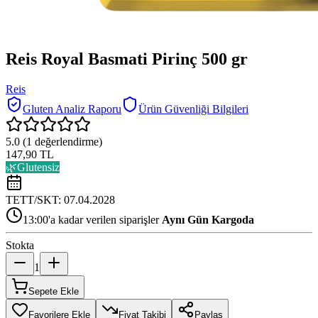
Reis Royal Basmati Pirinç 500 gr
Reis
Gluten Analiz Raporu
Ürün Güvenliği Bilgileri
5.0
(
1
değerlendirme)
147,90 TL
🌿
Glutensiz
TETT/SKT:
07.04.2028
13:00'a kadar verilen siparişler
Aynı Gün Kargoda
Stokta
1
Sepete Ekle
Favorilere Ekle
Fiyat Takibi
Paylaş