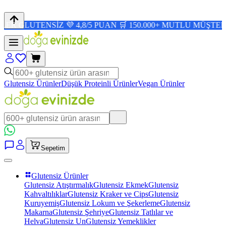
NSİZ 💜 4,8/5 PUAN 🛒 150.000+ MUTLU MÜŞTERİ ✨
Glutensiz Ürünler
Düşük Proteinli Ürünler
Vegan Ürünler
Sepetim
Glutensiz Ürünler
Glutensiz Atıştırmalık
Glutensiz Ekmek
Glutensiz
Kahvaltılıklar
Glutensiz Kraker ve Cips
Glutensiz
Kuruyemiş
Glutensiz Lokum ve Şekerleme
Glutensiz
Makarna
Glutensiz Şehriye
Glutensiz Tatlılar ve
Helva
Glutensiz Un
Glutensiz Yemeklikler