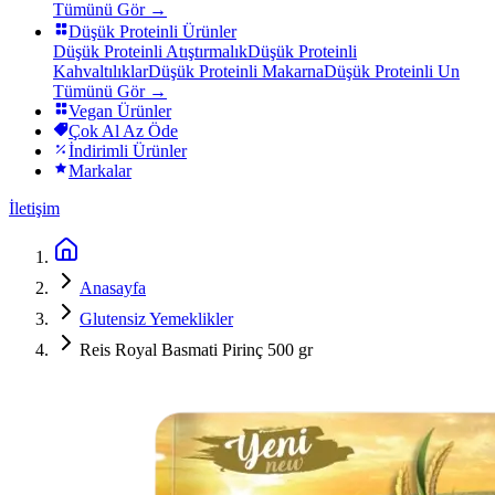
Tümünü Gör →
Düşük Proteinli Ürünler
Düşük Proteinli Atıştırmalık
Düşük Proteinli
Kahvaltılıklar
Düşük Proteinli Makarna
Düşük Proteinli Un
Tümünü Gör →
Vegan Ürünler
Çok Al Az Öde
İndirimli Ürünler
Markalar
İletişim
Anasayfa
Glutensiz Yemeklikler
Reis Royal Basmati Pirinç 500 gr