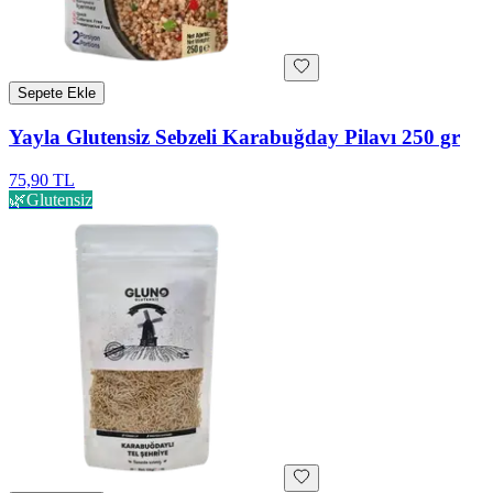
Sepete Ekle
Yayla Glutensiz Sebzeli Karabuğday Pilavı 250 gr
75,90 TL
🌿
Glutensiz