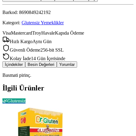
Barkod:
8690849242192
Kategori:
Glutensiz Yemeklikler
Visa
Mastercard
Troy
Havale
Kapıda Ödeme
Hızlı Kargo
Aynı Gün
Güvenli Ödeme
256-bit SSL
Kolay İade
14 Gün İçerisinde
İçindekiler
Besin Değerleri
Yorumlar
Basmati pirinç.
İlgili Ürünler
🌿
Glutensiz