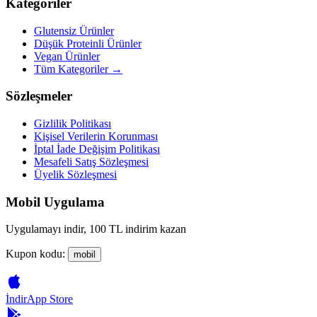
Kategoriler
Glutensiz Ürünler
Düşük Proteinli Ürünler
Vegan Ürünler
Tüm Kategoriler →
Sözleşmeler
Gizlilik Politikası
Kişisel Verilerin Korunması
İptal İade Değişim Politikası
Mesafeli Satış Sözleşmesi
Üyelik Sözleşmesi
Mobil Uygulama
Uygulamayı indir, 100 TL indirim kazan
Kupon kodu:
mobil
İndir
App Store