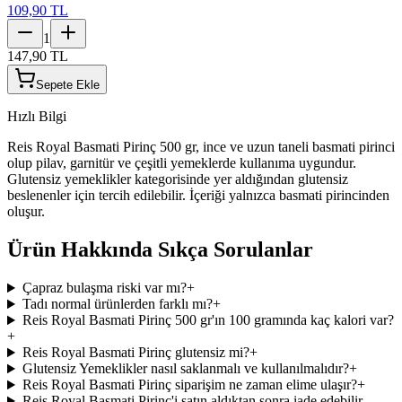
109,90 TL
1
147,90 TL
Sepete Ekle
Hızlı Bilgi
Reis Royal Basmati Pirinç 500 gr, ince ve uzun taneli basmati pirinci
olup pilav, garnitür ve çeşitli yemeklerde kullanıma uygundur.
Glutensiz yemeklikler kategorisinde yer aldığından glutensiz
beslenenler için tercih edilebilir. İçeriği yalnızca basmati pirincinden
oluşur.
Ürün Hakkında Sıkça Sorulanlar
Çapraz bulaşma riski var mı?
+
Tadı normal ürünlerden farklı mı?
+
Reis Royal Basmati Pirinç 500 gr'ın 100 gramında kaç kalori var?
+
Reis Royal Basmati Pirinç glutensiz mi?
+
Glutensiz Yemeklikler nasıl saklanmalı ve kullanılmalıdır?
+
Reis Royal Basmati Pirinç siparişim ne zaman elime ulaşır?
+
Reis Royal Basmati Pirinç'i satın aldıktan sonra iade edebilir