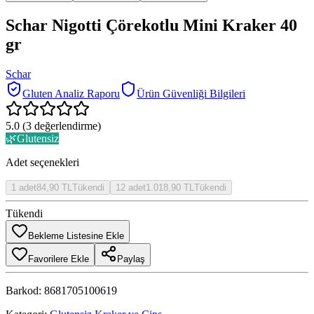
Schar Nigotti Çörekotlu Mini Kraker 40
gr
Schar
Gluten Analiz Raporu
Ürün Güvenliği Bilgileri
5.0
(
3
değerlendirme)
🌿
Glutensiz
Adet seçenekleri
1
adet
84,90 TL
Tükendi
12
adet
1.018,90 TL
Tükendi
Tükendi
Bekleme Listesine Ekle
Favorilere Ekle
Paylaş
Barkod:
8681705100619