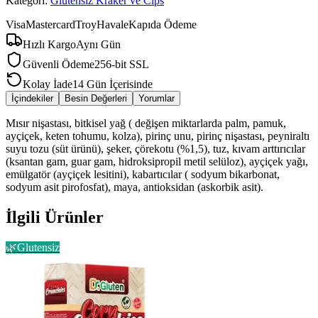
Kategori:
Glutensiz Kraker ve Cips
Visa
Mastercard
Troy
Havale
Kapıda Ödeme
Hızlı Kargo
Aynı Gün
Güvenli Ödeme
256-bit SSL
Kolay İade
14 Gün İçerisinde
İçindekiler
Besin Değerleri
Yorumlar
Mısır nişastası, bitkisel yağ ( değişen miktarlarda palm, pamuk,
ayçiçek, keten tohumu, kolza), pirinç unu, pirinç nişastası, peyniraltı
suyu tozu (süt ürünü), şeker, çörekotu (%1,5), tuz, kıvam arttırıcılar
(ksantan gam, guar gam, hidroksipropil metil selüloz), ayçiçek yağı,
emülgatör (ayçiçek lesitini), kabartıcılar ( sodyum bikarbonat,
sodyum asit pirofosfat), maya, antioksidan (askorbik asit).
İlgili Ürünler
🌿
Glutensiz