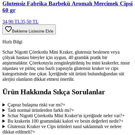
Glutensiz Fabrika Barbekü Aromalı Mercimek Cipsi
60 gr
34,90 TL
35,50 TL
Bekleme Listesine Ekle
Hızlı Bilgi
Schar Nigotti Çörekotlu Mini Kraker, glutensiz beslenen veya
çölyak hastası bireyler için uygun, 40 gramlık pratik bir
atıştırmalıktır. Çörekotuyla zenginleştirilmiş bu mini krakerler, mısır
nişastası ve pirinç unu bazlı yapısıyla glutensiz kraker ve cips
kategorisinde öne çıkar. İçeriğinde süt ürünü bulunduğundan süt
alerjisi olanların dikkat etmesi önerilir.
Ürün Hakkında Sıkça Sorulanlar
Çapraz bulaşma riski var mı?
+
Tadı normal ürünlerden farklı mı?
+
Schar Nigotti Çörekotlu Mini Kraker'ın içeriğinde neler var?
+
Bu krakerin 100 gramındaki kalori ve besin değerleri nedir?
+
Glutensiz Kraker ve Cips ürünleri nasıl saklanmalı ve nelere
dikkat edilmeli?
+