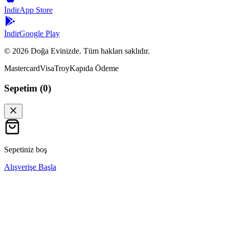
İndir
App Store
İndir
Google Play
©
2026
Doğa Evinizde. Tüm hakları saklıdır.
Mastercard
Visa
Troy
Kapıda Ödeme
Sepetim (
0
)
Sepetiniz boş
Alışverişe Başla