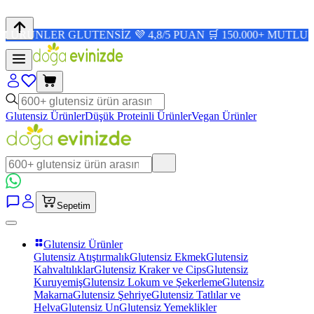
R GLUTENSİZ 💜 4,8/5 PUAN 🛒 150.000+ MUTLU MÜŞTERİ 
Glutensiz Ürünler
Düşük Proteinli Ürünler
Vegan Ürünler
Sepetim
Glutensiz Ürünler
Glutensiz Atıştırmalık
Glutensiz Ekmek
Glutensiz
Kahvaltılıklar
Glutensiz Kraker ve Cips
Glutensiz
Kuruyemiş
Glutensiz Lokum ve Şekerleme
Glutensiz
Makarna
Glutensiz Şehriye
Glutensiz Tatlılar ve
Helva
Glutensiz Un
Glutensiz Yemeklikler