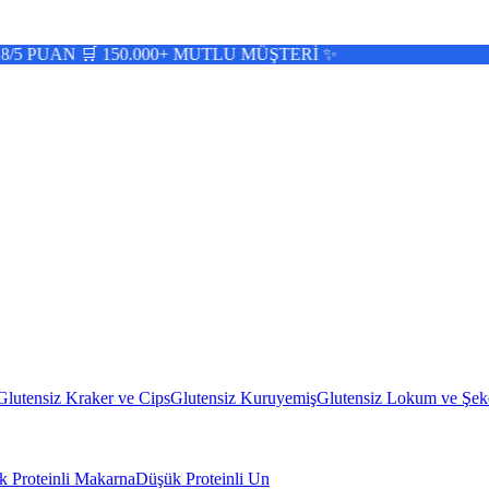
 150.000+ MUTLU MÜŞTERİ ✨
Glutensiz Kraker ve Cips
Glutensiz Kuruyemiş
Glutensiz Lokum ve Şek
 Proteinli Makarna
Düşük Proteinli Un