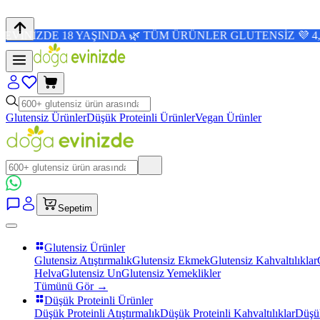
8 YAŞINDA 🌿 TÜM ÜRÜNLER GLUTENSİZ 💜 4,8/5 PUAN 🛒
Glutensiz Ürünler
Düşük Proteinli Ürünler
Vegan Ürünler
Sepetim
Glutensiz Ürünler
Glutensiz Atıştırmalık
Glutensiz Ekmek
Glutensiz Kahvaltılıklar
Helva
Glutensiz Un
Glutensiz Yemeklikler
Tümünü Gör →
Düşük Proteinli Ürünler
Düşük Proteinli Atıştırmalık
Düşük Proteinli Kahvaltılıklar
Düşük