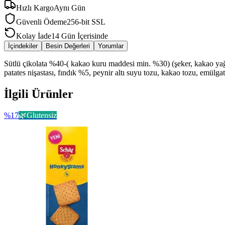
Hızlı Kargo
Aynı Gün
Güvenli Ödeme
256-bit SSL
Kolay İade
14 Gün İçerisinde
İçindekiler
Besin Değerleri
Yorumlar
Sütlü çikolata %40-( kakao kuru maddesi min. %30) (şeker, kakao yağı, 
patates nişastası, fındık %5, peynir altı suyu tozu, kakao tozu, emülgat
İlgili Ürünler
%
17
🌿
Glutensiz