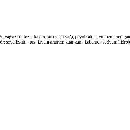
yağsız süt tozu, kakao, susuz süt yağı, peynir altı suyu tozu, emülgatör
ör: soya lesitin , tuz, kıvam arttırıcı: guar gam, kabartıcı: sodyum hidro