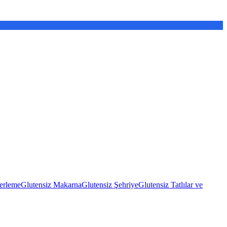
erleme
Glutensiz Makarna
Glutensiz Şehriye
Glutensiz Tatlılar ve