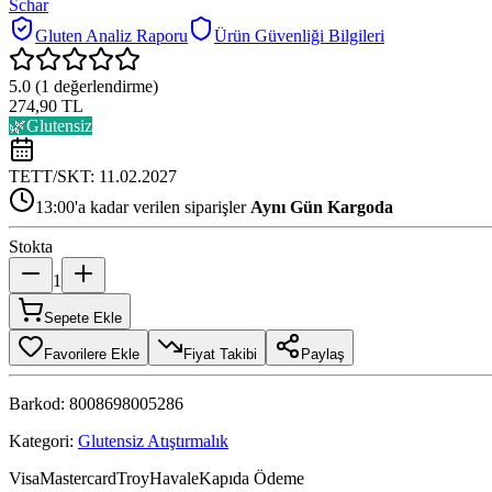
Schar
Gluten Analiz Raporu
Ürün Güvenliği Bilgileri
5.0
(
1
değerlendirme)
274,90 TL
🌿
Glutensiz
TETT/SKT:
11.02.2027
13:00'a kadar verilen siparişler
Aynı Gün Kargoda
Stokta
1
Sepete Ekle
Favorilere Ekle
Fiyat Takibi
Paylaş
Barkod:
8008698005286
Kategori:
Glutensiz Atıştırmalık
Visa
Mastercard
Troy
Havale
Kapıda Ödeme