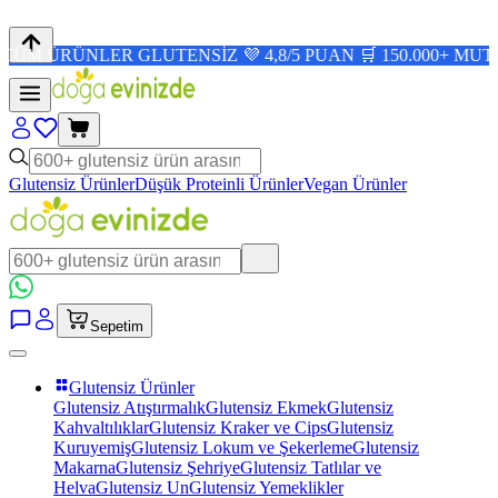
ÜNLER GLUTENSİZ 💜 4,8/5 PUAN 🛒 150.000+ MUTLU MÜŞT
Glutensiz Ürünler
Düşük Proteinli Ürünler
Vegan Ürünler
Sepetim
Glutensiz Ürünler
Glutensiz Atıştırmalık
Glutensiz Ekmek
Glutensiz
Kahvaltılıklar
Glutensiz Kraker ve Cips
Glutensiz
Kuruyemiş
Glutensiz Lokum ve Şekerleme
Glutensiz
Makarna
Glutensiz Şehriye
Glutensiz Tatlılar ve
Helva
Glutensiz Un
Glutensiz Yemeklikler