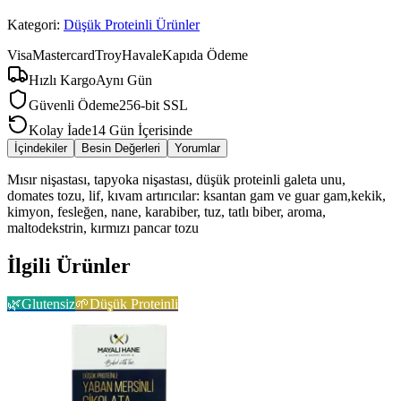
Kategori:
Düşük Proteinli Ürünler
Visa
Mastercard
Troy
Havale
Kapıda Ödeme
Hızlı Kargo
Aynı Gün
Güvenli Ödeme
256-bit SSL
Kolay İade
14 Gün İçerisinde
İçindekiler
Besin Değerleri
Yorumlar
Mısır nişastası, tapyoka nişastası, düşük proteinli galeta unu,
domates tozu, lif, kıvam artırıcılar: ksantan gam ve guar gam,kekik,
kimyon, fesleğen, nane, karabiber, tuz, tatlı biber, aroma,
maltodekstrin, kırmızı pancar tozu
İlgili Ürünler
🌿
Glutensiz
🌱
Düşük Proteinli