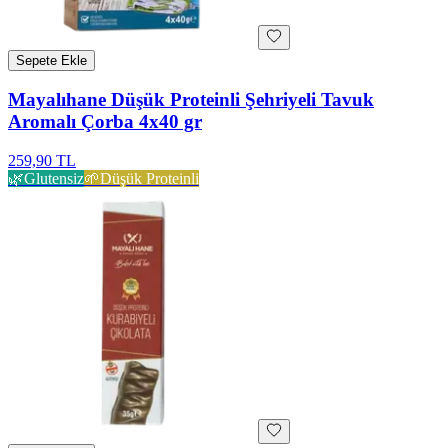
Sepete Ekle
Mayalıhane Düşük Proteinli Şehriyeli Tavuk
Aromalı Çorba 4x40 gr
259,90 TL
🌿
Glutensiz
🌱
Düşük Proteinli