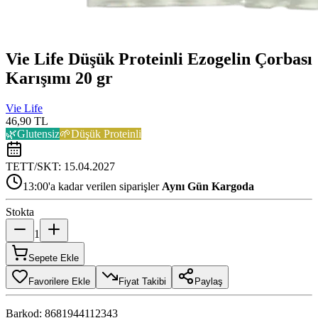
Vie Life Düşük Proteinli Ezogelin Çorbası
Karışımı 20 gr
Vie Life
46,90 TL
🌿
Glutensiz
🌱
Düşük Proteinli
TETT/SKT:
15.04.2027
13:00'a kadar verilen siparişler
Aynı Gün Kargoda
Stokta
1
Sepete Ekle
Favorilere Ekle
Fiyat Takibi
Paylaş
Barkod:
8681944112343