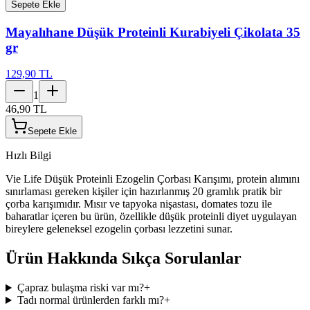
Sepete Ekle
Mayalıhane Düşük Proteinli Kurabiyeli Çikolata 35
gr
129,90 TL
1
46,90 TL
Sepete Ekle
Hızlı Bilgi
Vie Life Düşük Proteinli Ezogelin Çorbası Karışımı, protein alımını
sınırlaması gereken kişiler için hazırlanmış 20 gramlık pratik bir
çorba karışımıdır. Mısır ve tapyoka nişastası, domates tozu ile
baharatlar içeren bu ürün, özellikle düşük proteinli diyet uygulayan
bireylere geleneksel ezogelin çorbası lezzetini sunar.
Ürün Hakkında Sıkça Sorulanlar
Çapraz bulaşma riski var mı?
+
Tadı normal ürünlerden farklı mı?
+