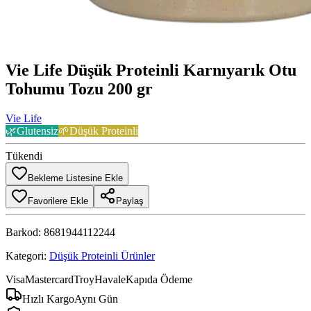
Vie Life Düşük Proteinli Karnıyarık Otu
Tohumu Tozu 200 gr
Vie Life
🌿
Glutensiz
🌱
Düşük Proteinli
Tükendi
Bekleme Listesine Ekle
Favorilere Ekle
Paylaş
Barkod:
8681944112244
Kategori:
Düşük Proteinli Ürünler
Visa
Mastercard
Troy
Havale
Kapıda Ödeme
Hızlı Kargo
Aynı Gün