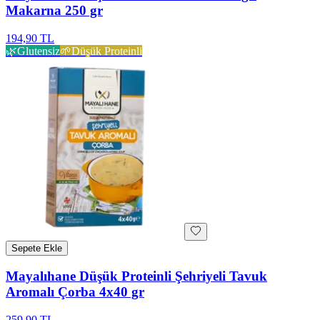
Makarna 250 gr
194,90 TL
🌿
Glutensiz
🌱
Düşük Proteinli
Sepete Ekle
Mayalıhane Düşük Proteinli Şehriyeli Tavuk
Aromalı Çorba 4x40 gr
259,90 TL