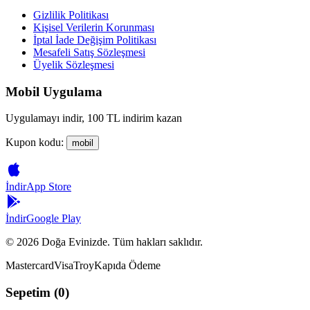
Gizlilik Politikası
Kişisel Verilerin Korunması
İptal İade Değişim Politikası
Mesafeli Satış Sözleşmesi
Üyelik Sözleşmesi
Mobil Uygulama
Uygulamayı indir, 100 TL indirim kazan
Kupon kodu:
mobil
İndir
App Store
İndir
Google Play
©
2026
Doğa Evinizde. Tüm hakları saklıdır.
Mastercard
Visa
Troy
Kapıda Ödeme
Sepetim (
0
)