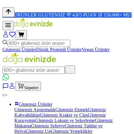
ÜNLER GLUTENSİZ 💜 4,8/5 PUAN 🛒 150.000+ MUTLU MÜŞ
Glutensiz Ürünler
Düşük Proteinli Ürünler
Vegan Ürünler
Sepetim
Glutensiz Ürünler
Glutensiz Atıştırmalık
Glutensiz Ekmek
Glutensiz
Kahvaltılıklar
Glutensiz Kraker ve Cips
Glutensiz
Kuruyemiş
Glutensiz Lokum ve Şekerleme
Glutensiz
Makarna
Glutensiz Şehriye
Glutensiz Tatlılar ve
Helva
Glutensiz Un
Glutensiz Yemeklikler