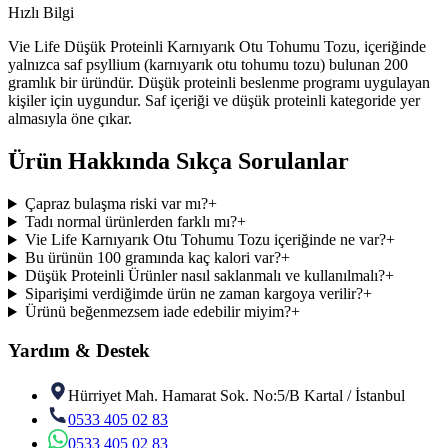
Hızlı Bilgi
Vie Life Düşük Proteinli Karnıyarık Otu Tohumu Tozu, içeriğinde
yalnızca saf psyllium (karnıyarık otu tohumu tozu) bulunan 200
gramlık bir üründür. Düşük proteinli beslenme programı uygulayan
kişiler için uygundur. Saf içeriği ve düşük proteinli kategoride yer
almasıyla öne çıkar.
Ürün Hakkında Sıkça Sorulanlar
Çapraz bulaşma riski var mı?
+
Tadı normal ürünlerden farklı mı?
+
Vie Life Karnıyarık Otu Tohumu Tozu içeriğinde ne var?
+
Bu ürünün 100 gramında kaç kalori var?
+
Düşük Proteinli Ürünler nasıl saklanmalı ve kullanılmalı?
+
Siparişimi verdiğimde ürün ne zaman kargoya verilir?
+
Ürünü beğenmezsem iade edebilir miyim?
+
Yardım & Destek
Hürriyet Mah. Hamarat Sok. No:5/B Kartal / İstanbul
0533 405 02 83
0533 405 02 83