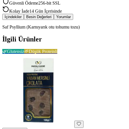
Güvenli Ödeme
256-bit SSL
Kolay İade
14 Gün İçerisinde
İçindekiler
Besin Değerleri
Yorumlar
Saf Psyllium (Karnıyarık otu tohumu tozu)
İlgili Ürünler
🌿
Glutensiz
🌱
Düşük Proteinli