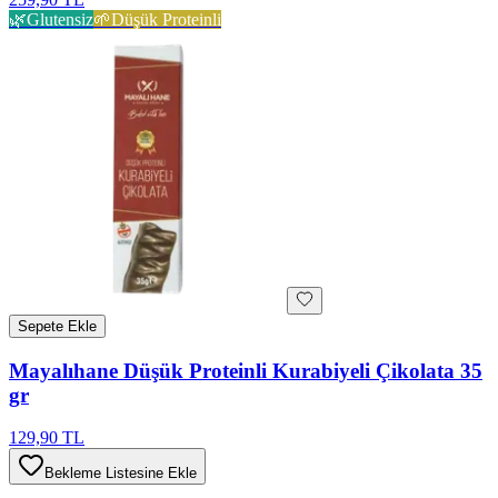
🌿
Glutensiz
🌱
Düşük Proteinli
Sepete Ekle
Mayalıhane Düşük Proteinli Kurabiyeli Çikolata 35
gr
129,90 TL
Bekleme Listesine Ekle