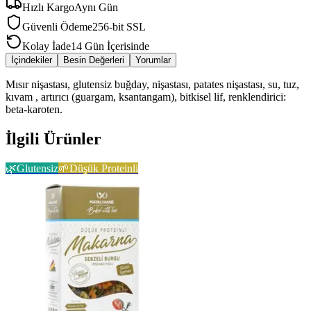
Hızlı Kargo
Aynı Gün
Güvenli Ödeme
256-bit SSL
Kolay İade
14 Gün İçerisinde
İçindekiler
Besin Değerleri
Yorumlar
Mısır nişastası, glutensiz buğday, nişastası, patates nişastası, su, tuz,
kıvam , artırıcı (guargam, ksantangam), bitkisel lif, renklendirici:
beta-karoten.
İlgili Ürünler
🌿
Glutensiz
🌱
Düşük Proteinli