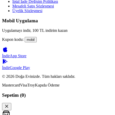
İptal İade Değişim Politikası
Mesafeli Satış Sözleşmesi
Üyelik Sözleşmesi
Mobil Uygulama
Uygulamayı indir, 100 TL indirim kazan
Kupon kodu:
mobil
İndir
App Store
İndir
Google Play
©
2026
Doğa Evinizde. Tüm hakları saklıdır.
Mastercard
Visa
Troy
Kapıda Ödeme
Sepetim (
0
)