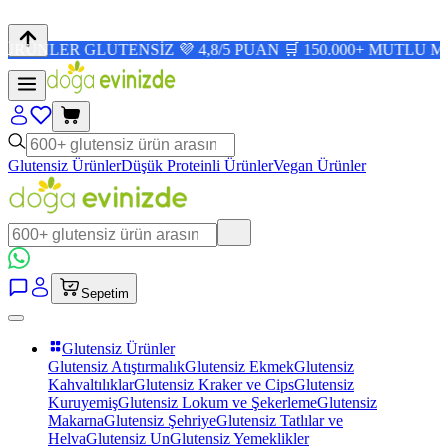
 GLUTENSİZ 💜 4,8/5 PUAN 🛒 150.000+ MUTLU MÜŞTERİ 
Glutensiz Ürünler
Düşük Proteinli Ürünler
Vegan Ürünler
Sepetim
Glutensiz Ürünler
Glutensiz Atıştırmalık
Glutensiz Ekmek
Glutensiz
Kahvaltılıklar
Glutensiz Kraker ve Cips
Glutensiz
Kuruyemiş
Glutensiz Lokum ve Şekerleme
Glutensiz
Makarna
Glutensiz Şehriye
Glutensiz Tatlılar ve
Helva
Glutensiz Un
Glutensiz Yemeklikler