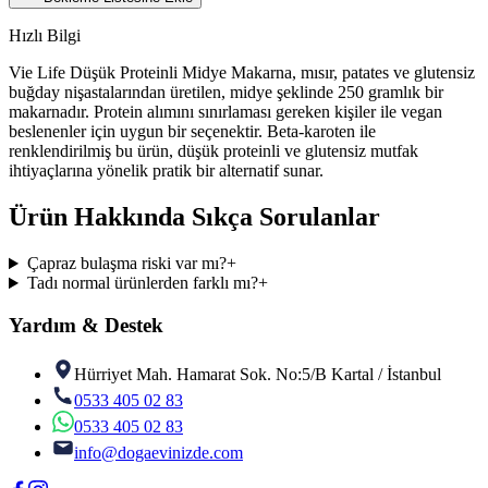
Hızlı Bilgi
Vie Life Düşük Proteinli Midye Makarna, mısır, patates ve glutensiz
buğday nişastalarından üretilen, midye şeklinde 250 gramlık bir
makarnadır. Protein alımını sınırlaması gereken kişiler ile vegan
beslenenler için uygun bir seçenektir. Beta-karoten ile
renklendirilmiş bu ürün, düşük proteinli ve glutensiz mutfak
ihtiyaçlarına yönelik pratik bir alternatif sunar.
Ürün Hakkında Sıkça Sorulanlar
Çapraz bulaşma riski var mı?
+
Tadı normal ürünlerden farklı mı?
+
Yardım & Destek
Hürriyet Mah. Hamarat Sok. No:5/B Kartal / İstanbul
0533 405 02 83
0533 405 02 83
info@dogaevinizde.com