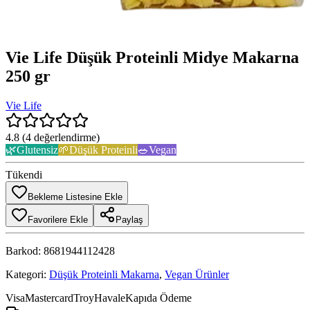
Vie Life Düşük Proteinli Midye Makarna
250 gr
Vie Life
4.8
(
4
değerlendirme)
🌿
Glutensiz
🌱
Düşük Proteinli
🥗
Vegan
Tükendi
Bekleme Listesine Ekle
Favorilere Ekle
Paylaş
Barkod:
8681944112428
Kategori:
Düşük Proteinli Makarna
,
Vegan Ürünler
Visa
Mastercard
Troy
Havale
Kapıda Ödeme