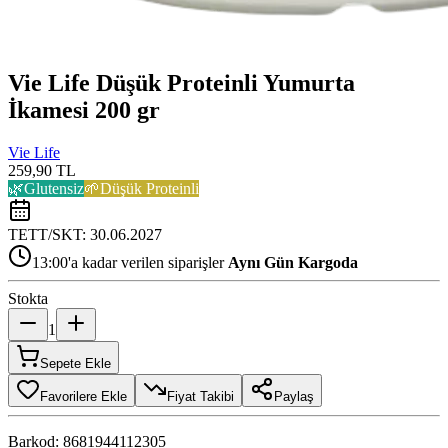
Vie Life Düşük Proteinli Yumurta
İkamesi 200 gr
Vie Life
259,90 TL
🌿
Glutensiz
🌱
Düşük Proteinli
TETT/SKT:
30.06.2027
13:00'a kadar verilen siparişler
Aynı Gün Kargoda
Stokta
1
Sepete Ekle
Favorilere Ekle
Fiyat Takibi
Paylaş
Barkod:
8681944112305