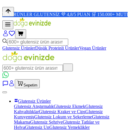
NLER GLUTENSİZ 💜 4,8/5 PUAN 🛒 150.000+ MUTLU MÜŞT
Glutensiz Ürünler
Düşük Proteinli Ürünler
Vegan Ürünler
Sepetim
Glutensiz Ürünler
Glutensiz Atıştırmalık
Glutensiz Ekmek
Glutensiz
Kahvaltılıklar
Glutensiz Kraker ve Cips
Glutensiz
Kuruyemiş
Glutensiz Lokum ve Şekerleme
Glutensiz
Makarna
Glutensiz Şehriye
Glutensiz Tatlılar ve
Helva
Glutensiz Un
Glutensiz Yemeklikler