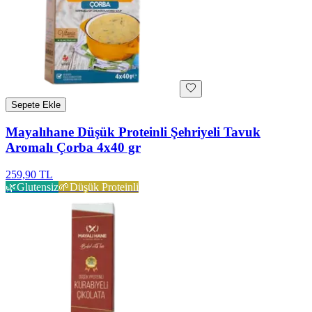
Sepete Ekle
Mayalıhane Düşük Proteinli Şehriyeli Tavuk
Aromalı Çorba 4x40 gr
259,90 TL
🌿
Glutensiz
🌱
Düşük Proteinli