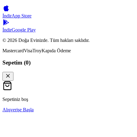
İndir
App Store
İndir
Google Play
©
2026
Doğa Evinizde. Tüm hakları saklıdır.
Mastercard
Visa
Troy
Kapıda Ödeme
Sepetim (
0
)
Sepetiniz boş
Alışverişe Başla