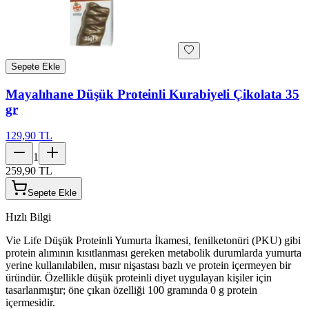
Sepete Ekle
Mayalıhane Düşük Proteinli Kurabiyeli Çikolata 35
gr
129,90 TL
1
259,90 TL
Sepete Ekle
Hızlı Bilgi
Vie Life Düşük Proteinli Yumurta İkamesi, fenilketonüri (PKU) gibi
protein alımının kısıtlanması gereken metabolik durumlarda yumurta
yerine kullanılabilen, mısır nişastası bazlı ve protein içermeyen bir
üründür. Özellikle düşük proteinli diyet uygulayan kişiler için
tasarlanmıştır; öne çıkan özelliği 100 gramında 0 g protein
içermesidir.