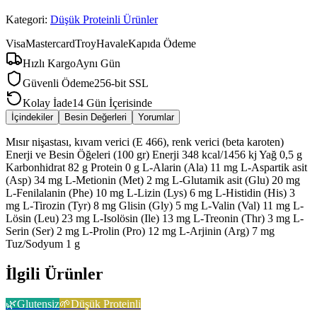
Kategori:
Düşük Proteinli Ürünler
Visa
Mastercard
Troy
Havale
Kapıda Ödeme
Hızlı Kargo
Aynı Gün
Güvenli Ödeme
256-bit SSL
Kolay İade
14 Gün İçerisinde
İçindekiler
Besin Değerleri
Yorumlar
Mısır nişastası, kıvam verici (E 466), renk verici (beta karoten)
Enerji ve Besin Öğeleri (100 gr) Enerji 348 kcal/1456 kj Yağ 0,5 g
Karbonhidrat 82 g Protein 0 g L-Alarin (Ala) 11 mg L-Aspartik asit
(Asp) 34 mg L-Metionin (Met) 2 mg L-Glutamik asit (Glu) 20 mg
L-Fenilalanin (Phe) 10 mg L-Lizin (Lys) 6 mg L-Histidin (His) 3
mg L-Tirozin (Tyr) 8 mg Glisin (Gly) 5 mg L-Valin (Val) 11 mg L-
Lösin (Leu) 23 mg L-Isolösin (Ile) 13 mg L-Treonin (Thr) 3 mg L-
Serin (Ser) 2 mg L-Prolin (Pro) 12 mg L-Arjinin (Arg) 7 mg
Tuz/Sodyum 1 g
İlgili Ürünler
🌿
Glutensiz
🌱
Düşük Proteinli