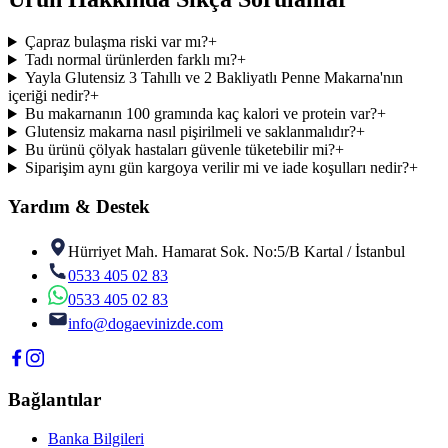
Çapraz bulaşma riski var mı?
+
Tadı normal ürünlerden farklı mı?
+
Yayla Glutensiz 3 Tahıllı ve 2 Bakliyatlı Penne Makarna'nın
içeriği nedir?
+
Bu makarnanın 100 gramında kaç kalori ve protein var?
+
Glutensiz makarna nasıl pişirilmeli ve saklanmalıdır?
+
Bu ürünü çölyak hastaları güvenle tüketebilir mi?
+
Siparişim aynı gün kargoya verilir mi ve iade koşulları nedir?
+
Yardım & Destek
Hürriyet Mah. Hamarat Sok. No:5/B Kartal / İstanbul
0533 405 02 83
0533 405 02 83
info@dogaevinizde.com
Bağlantılar
Banka Bilgileri