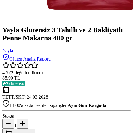
Yayla Glutensiz 3 Tahıllı ve 2 Bakliyatlı
Penne Makarna 400 gr
Yayla
Gluten Analiz Raporu
4.5
(
2
değerlendirme)
85,90 TL
🌿
Glutensiz
TETT/SKT:
24.03.2028
13:00'a kadar verilen siparişler
Aynı Gün Kargoda
Stokta
1