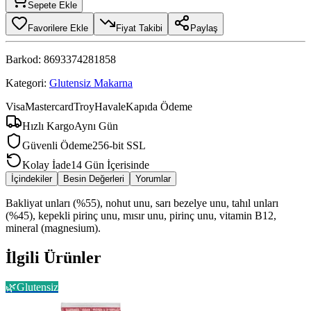
Sepete Ekle
Favorilere Ekle
Fiyat Takibi
Paylaş
Barkod:
8693374281858
Kategori:
Glutensiz Makarna
Visa
Mastercard
Troy
Havale
Kapıda Ödeme
Hızlı Kargo
Aynı Gün
Güvenli Ödeme
256-bit SSL
Kolay İade
14 Gün İçerisinde
İçindekiler
Besin Değerleri
Yorumlar
Bakliyat unları (%55), nohut unu, sarı bezelye unu, tahıl unları
(%45), kepekli pirinç unu, mısır unu, pirinç unu, vitamin B12,
mineral (magnesium).
İlgili Ürünler
🌿
Glutensiz