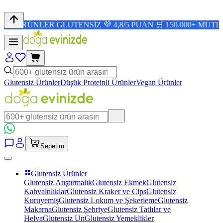
LER GLUTENSİZ 💜 4,8/5 PUAN 🛒 150.000+ MUTLU MÜŞTE
Glutensiz Ürünler
Düşük Proteinli Ürünler
Vegan Ürünler
Sepetim
Glutensiz Ürünler
Glutensiz Atıştırmalık
Glutensiz Ekmek
Glutensiz
Kahvaltılıklar
Glutensiz Kraker ve Cips
Glutensiz
Kuruyemiş
Glutensiz Lokum ve Şekerleme
Glutensiz
Makarna
Glutensiz Şehriye
Glutensiz Tatlılar ve
Helva
Glutensiz Un
Glutensiz Yemeklikler