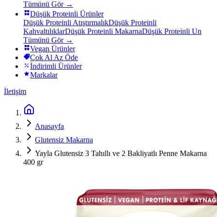
Tümünü Gör →
Düşük Proteinli Ürünler
Düşük Proteinli Atıştırmalık
Düşük Proteinli
Kahvaltılıklar
Düşük Proteinli Makarna
Düşük Proteinli Un
Tümünü Gör →
Vegan Ürünler
Çok Al Az Öde
İndirimli Ürünler
Markalar
İletişim
Anasayfa
Glutensiz Makarna
Yayla Glutensiz 3 Tahıllı ve 2 Bakliyatlı Penne Makarna
400 gr