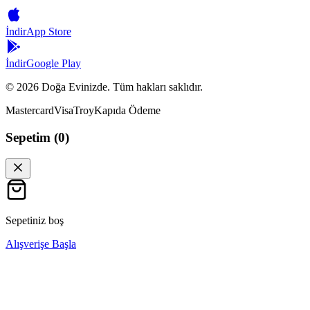
İndir
App Store
İndir
Google Play
©
2026
Doğa Evinizde. Tüm hakları saklıdır.
Mastercard
Visa
Troy
Kapıda Ödeme
Sepetim (
0
)
Sepetiniz boş
Alışverişe Başla