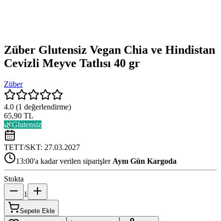
Züber Glutensiz Vegan Chia ve Hindistan
Cevizli Meyve Tatlısı 40 gr
Züber
4.0
(
1
değerlendirme)
65,90 TL
🌿
Glutensiz
TETT/SKT:
27.03.2027
13:00'a kadar verilen siparişler
Aynı Gün Kargoda
Stokta
1
Sepete Ekle