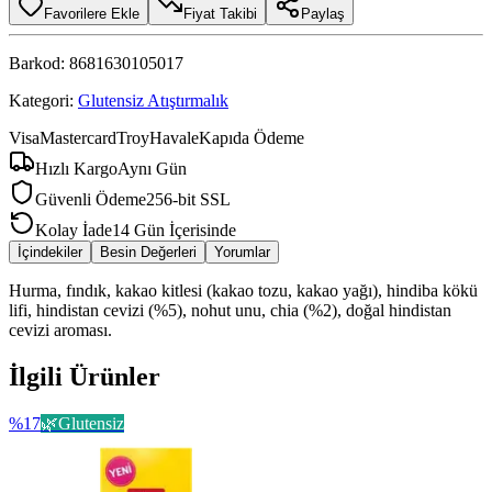
Favorilere Ekle
Fiyat Takibi
Paylaş
Barkod:
8681630105017
Kategori:
Glutensiz Atıştırmalık
Visa
Mastercard
Troy
Havale
Kapıda Ödeme
Hızlı Kargo
Aynı Gün
Güvenli Ödeme
256-bit SSL
Kolay İade
14 Gün İçerisinde
İçindekiler
Besin Değerleri
Yorumlar
Hurma, fındık, kakao kitlesi (kakao tozu, kakao yağı), hindiba kökü
lifi, hindistan cevizi (%5), nohut unu, chia (%2), doğal hindistan
cevizi aroması.
İlgili Ürünler
%
17
🌿
Glutensiz