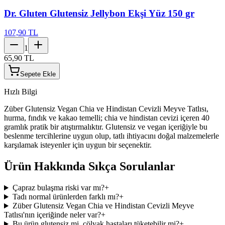
Dr. Gluten Glutensiz Jellybon Ekşi Yüz 150 gr
107,90 TL
1
65,90 TL
Sepete Ekle
Hızlı Bilgi
Züber Glutensiz Vegan Chia ve Hindistan Cevizli Meyve Tatlısı,
hurma, fındık ve kakao temelli; chia ve hindistan cevizi içeren 40
gramlık pratik bir atıştırmalıktır. Glutensiz ve vegan içeriğiyle bu
beslenme tercihlerine uygun olup, tatlı ihtiyacını doğal malzemelerle
karşılamak isteyenler için uygun bir seçenektir.
Ürün Hakkında Sıkça Sorulanlar
Çapraz bulaşma riski var mı?
+
Tadı normal ürünlerden farklı mı?
+
Züber Glutensiz Vegan Chia ve Hindistan Cevizli Meyve
Tatlısı'nın içeriğinde neler var?
+
Bu ürün glutensiz mi, çölyak hastaları tüketebilir mi?
+