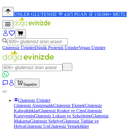
LER GLUTENSİZ 💜 4,8/5 PUAN 🛒 150.000+ MUTLU MÜŞTE
Glutensiz Ürünler
Düşük Proteinli Ürünler
Vegan Ürünler
Sepetim
Glutensiz Ürünler
Glutensiz Atıştırmalık
Glutensiz Ekmek
Glutensiz
Kahvaltılıklar
Glutensiz Kraker ve Cips
Glutensiz
Kuruyemiş
Glutensiz Lokum ve Şekerleme
Glutensiz
Makarna
Glutensiz Şehriye
Glutensiz Tatlılar ve
Helva
Glutensiz Un
Glutensiz Yemeklikler