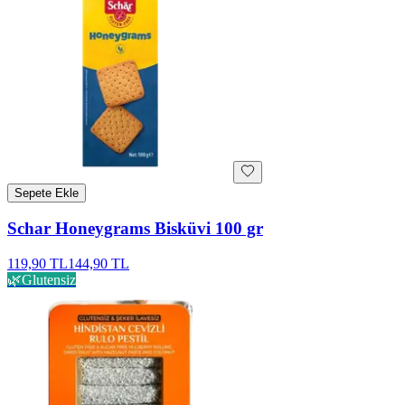
Sepete Ekle
Schar Honeygrams Bisküvi 100 gr
119,90 TL
144,90 TL
🌿
Glutensiz