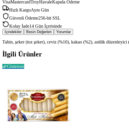
Visa
Mastercard
Troy
Havale
Kapıda Ödeme
Hızlı Kargo
Aynı Gün
Güvenli Ödeme
256-bit SSL
Kolay İade
14 Gün İçerisinde
İçindekiler
Besin Değerleri
Yorumlar
Tahin, şeker (toz şeker), ceviz (%10), kakao (%2), asitlik düzenleyici ( si
İlgili Ürünler
🌿
Glutensiz