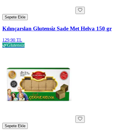
Sepete Ekle
Kılınçarslan Glutensiz Sade Met Helva 150 gr
129,90 TL
🌿
Glutensiz
Sepete Ekle