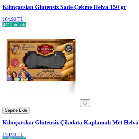
Kılınçarslan Glutensiz Sade Çekme Helva 150 gr
164,90 TL
🌿
Glutensiz
Sepete Ekle
Kılınçarslan Glutensiz Çikolata Kaplamalı Met Helva
150,90 TL