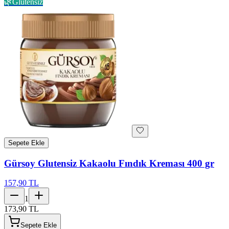
🌿
Glutensiz
Sepete Ekle
Gürsoy Glutensiz Kakaolu Fındık Kreması 400 gr
157,90 TL
1
173,90 TL
Sepete Ekle