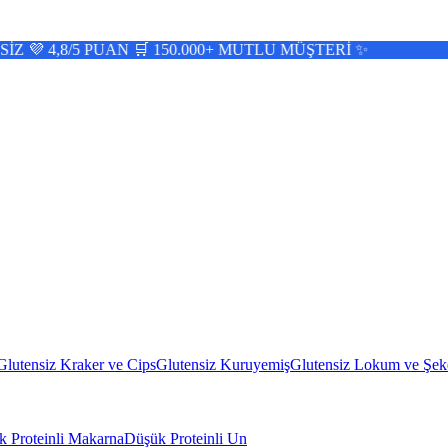
PUAN 🛒 150.000+ MUTLU MÜŞTERİ ✨
Glutensiz Kraker ve Cips
Glutensiz Kuruyemiş
Glutensiz Lokum ve Şek
 Proteinli Makarna
Düşük Proteinli Un