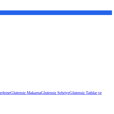
erleme
Glutensiz Makarna
Glutensiz Şehriye
Glutensiz Tatlılar ve