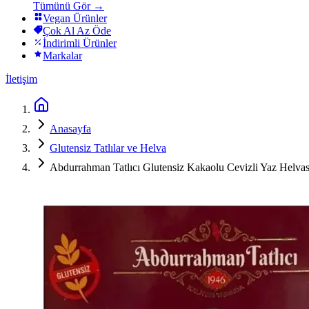
Tümünü Gör →
Vegan Ürünler
Çok Al Az Öde
İndirimli Ürünler
Markalar
İletişim
Anasayfa
Glutensiz Tatlılar ve Helva
Abdurrahman Tatlıcı Glutensiz Kakaolu Cevizli Yaz Helvas