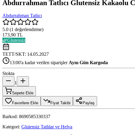
Abdurrahman Tatlıcı Glutensiz Kakaolu Ce
Abdurrahman Tatlıcı
5.0
(
1
değerlendirme)
173,90 TL
🌿
Glutensiz
TETT/SKT:
14.05.2027
13:00'a kadar verilen siparişler
Aynı Gün Kargoda
Stokta
1
Sepete Ekle
Favorilere Ekle
Fiyat Takibi
Paylaş
Barkod:
8690585330337
Kategori:
Glutensiz Tatlılar ve Helva