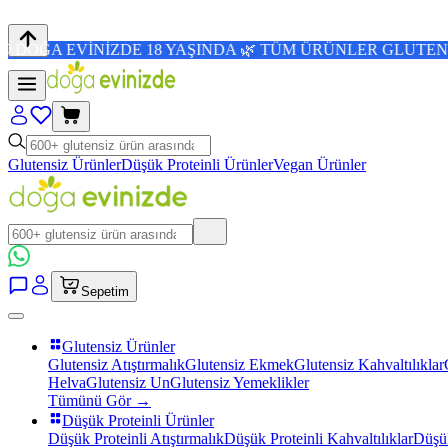
NİZDE 18 YAŞINDA 🌿 TÜM ÜRÜNLER GLUTENSİZ 💜 4,8/5 
Glutensiz Ürünler
Düşük Proteinli Ürünler
Vegan Ürünler
Sepetim
Glutensiz Ürünler
Glutensiz Atıştırmalık
Glutensiz Ekmek
Glutensiz Kahvaltılıklar
Helva
Glutensiz Un
Glutensiz Yemeklikler
Tümünü Gör →
Düşük Proteinli Ürünler
Düşük Proteinli Atıştırmalık
Düşük Proteinli Kahvaltılıklar
Düşük