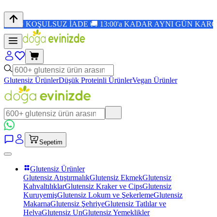
OŞULSUZ İADE 🚚 13:00'a KADAR AYNI GÜN KARGO 🎉 1.5
Glutensiz Ürünler
Düşük Proteinli Ürünler
Vegan Ürünler
Sepetim
Glutensiz Ürünler
Glutensiz Atıştırmalık
Glutensiz Ekmek
Glutensiz
Kahvaltılıklar
Glutensiz Kraker ve Cips
Glutensiz
Kuruyemiş
Glutensiz Lokum ve Şekerleme
Glutensiz
Makarna
Glutensiz Şehriye
Glutensiz Tatlılar ve
Helva
Glutensiz Un
Glutensiz Yemeklikler