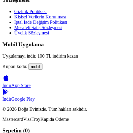
Gizlilik Politikası
Kişisel Verilerin Korunması
İptal İade Değişim Politikası
Mesafeli Satış Sözleşmesi
Üyelik Sözleşmesi
Mobil Uygulama
Uygulamayı indir, 100 TL indirim kazan
Kupon kodu:
mobil
İndir
App Store
İndir
Google Play
©
2026
Doğa Evinizde. Tüm hakları saklıdır.
Mastercard
Visa
Troy
Kapıda Ödeme
Sepetim (
0
)