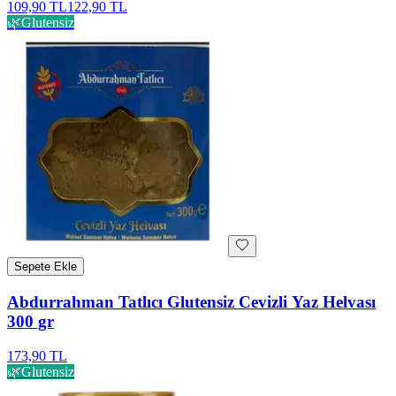
109,90 TL
122,90 TL
🌿
Glutensiz
Sepete Ekle
Abdurrahman Tatlıcı Glutensiz Cevizli Yaz Helvası
300 gr
173,90 TL
🌿
Glutensiz